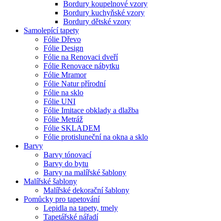
Bordury koupelnové vzory
Bordury kuchyňské vzory
Bordury dětské vzory
Samolepící tapety
Fólie Dřevo
Fólie Design
Fólie na Renovaci dveří
Fólie Renovace nábytku
Fólie Mramor
Fólie Natur přírodní
Fólie na sklo
Fólie UNI
Fólie Imitace obklady a dlažba
Fólie Metráž
Fólie SKLADEM
Fólie protisluneční na okna a sklo
Barvy
Barvy tónovací
Barvy do bytu
Barvy na malířské šablony
Malířské šablony
Malířské dekorační šablony
Pomůcky pro tapetování
Lepidla na tapety, tmely
Tapetářské nářadí