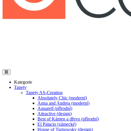
Kategorie
Tapety
Tapety AS-Creation
Absolutely Chic (moderní)
Anna and Andrea (moderní)
Aquarell (přírodní)
Attractive (design)
Best of Kámen a dřevo (přírodní)
El Palacio (zámecké)
House of Turnowsky (design)