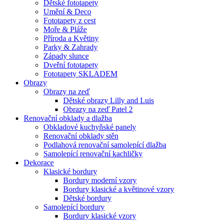
Dětské fototapety
Umění & Deco
Fototapety z cest
Moře & Pláže
Příroda a Květiny
Parky & Zahrady
Západy slunce
Dveřní fototapety
Fototapety SKLADEM
Obrazy
Obrazy na zeď
Dětské obrazy Lilly and Luis
Obrazy na zeď Patel 2
Renovační obklady a dlažba
Obkladové kuchyňské panely
Renovační obklady stěn
Podlahová renovační samolepící dlažba
Samolepící renovační kachličky
Dekorace
Klasické bordury
Bordury moderní vzory
Bordury klasické a květinové vzory
Dětské bordury
Samolepící bordury
Bordury klasické vzory