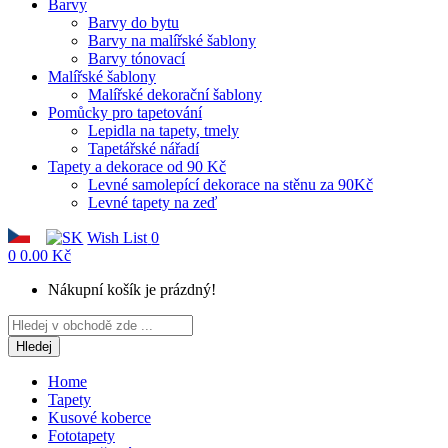
Barvy
Barvy do bytu
Barvy na malířské šablony
Barvy tónovací
Malířské šablony
Malířské dekorační šablony
Pomůcky pro tapetování
Lepidla na tapety, tmely
Tapetářské nářadí
Tapety a dekorace od 90 Kč
Levné samolepící dekorace na stěnu za 90Kč
Levné tapety na zeď
Wish List
0
0
0.00 Kč
Nákupní košík je prázdný!
Hledej
Home
Tapety
Kusové koberce
Fototapety