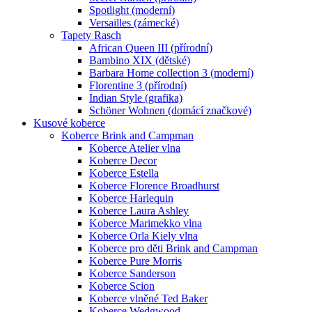
Spotlight (moderní)
Versailles (zámecké)
Tapety Rasch
African Queen III (přírodní)
Bambino XIX (dětské)
Barbara Home collection 3 (moderní)
Florentine 3 (přírodní)
Indian Style (grafika)
Schöner Wohnen (domácí značkové)
Kusové koberce
Koberce Brink and Campman
Koberce Atelier vlna
Koberce Decor
Koberce Estella
Koberce Florence Broadhurst
Koberce Harlequin
Koberce Laura Ashley
Koberce Marimekko vlna
Koberce Orla Kiely vlna
Koberce pro děti Brink and Campman
Koberce Pure Morris
Koberce Sanderson
Koberce Scion
Koberce vlněné Ted Baker
Koberce Wedgwood