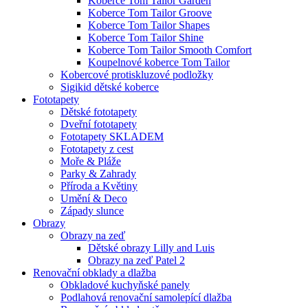
Koberce Tom Tailor Garden
Koberce Tom Tailor Groove
Koberce Tom Tailor Shapes
Koberce Tom Tailor Shine
Koberce Tom Tailor Smooth Comfort
Koupelnové koberce Tom Tailor
Kobercové protiskluzové podložky
Sigikid dětské koberce
Fototapety
Dětské fototapety
Dveřní fototapety
Fototapety SKLADEM
Fototapety z cest
Moře & Pláže
Parky & Zahrady
Příroda a Květiny
Umění & Deco
Západy slunce
Obrazy
Obrazy na zeď
Dětské obrazy Lilly and Luis
Obrazy na zeď Patel 2
Renovační obklady a dlažba
Obkladové kuchyňské panely
Podlahová renovační samolepící dlažba