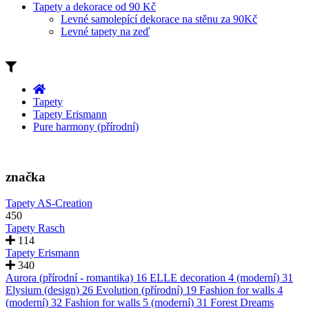
Tapety a dekorace od 90 Kč
Levné samolepící dekorace na stěnu za 90Kč
Levné tapety na zeď
Tapety
Tapety Erismann
Pure harmony (přírodní)
značka
Tapety AS-Creation
450
Tapety Rasch
114
Tapety Erismann
340
Aurora (přírodní - romantika)
16
ELLE decoration 4 (moderní)
31
Elysium (design)
26
Evolution (přírodní)
19
Fashion for walls 4
(moderní)
32
Fashion for walls 5 (moderní)
31
Forest Dreams