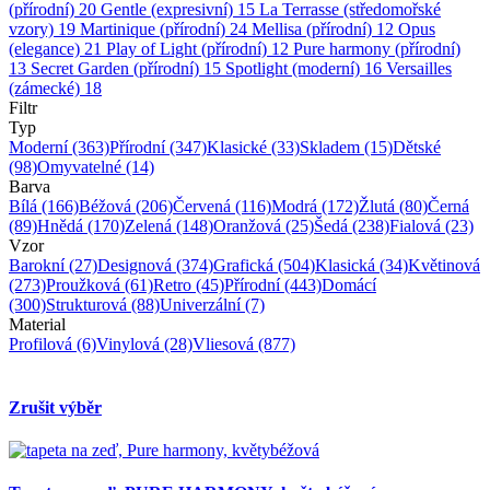
(přírodní)
20
Gentle (expresivní)
15
La Terrasse (středomořské
vzory)
19
Martinique (přírodní)
24
Mellisa (přírodní)
12
Opus
(elegance)
21
Play of Light (přírodní)
12
Pure harmony (přírodní)
13
Secret Garden (přírodní)
15
Spotlight (moderní)
16
Versailles
(zámecké)
18
Filtr
Typ
Moderní
(363)
Přírodní
(347)
Klasické
(33)
Skladem
(15)
Dětské
(98)
Omyvatelné
(14)
Barva
Bílá
(166)
Béžová
(206)
Červená
(116)
Modrá
(172)
Žlutá
(80)
Černá
(89)
Hnědá
(170)
Zelená
(148)
Oranžová
(25)
Šedá
(238)
Fialová
(23)
Vzor
Barokní
(27)
Designová
(374)
Grafická
(504)
Klasická
(34)
Květinová
(273)
Proužková
(61)
Retro
(45)
Přírodní
(443)
Domácí
(300)
Strukturová
(88)
Univerzální
(7)
Material
Profilová
(6)
Vinylová
(28)
Vliesová
(877)
Zrušit výběr