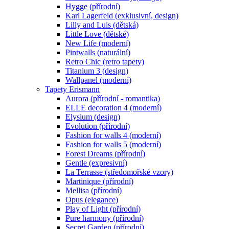
Hygge (přírodní)
Karl Lagerfeld (exklusivní, design)
Lilly and Luis (dětská)
Little Love (dětské)
New Life (moderní)
Pintwalls (naturální)
Retro Chic (retro tapety)
Titanium 3 (design)
Wallpanel (moderní)
Tapety Erismann
Aurora (přírodní - romantika)
ELLE decoration 4 (moderní)
Elysium (design)
Evolution (přírodní)
Fashion for walls 4 (moderní)
Fashion for walls 5 (moderní)
Forest Dreams (přírodní)
Gentle (expresivní)
La Terrasse (středomořské vzory)
Martinique (přírodní)
Mellisa (přírodní)
Opus (elegance)
Play of Light (přírodní)
Pure harmony (přírodní)
Secret Garden (přírodní)