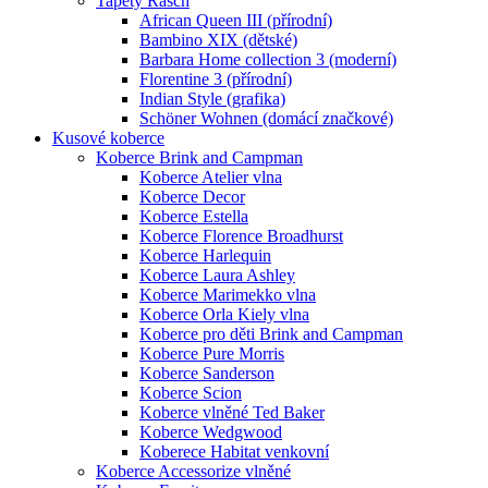
Tapety Rasch
African Queen III (přírodní)
Bambino XIX (dětské)
Barbara Home collection 3 (moderní)
Florentine 3 (přírodní)
Indian Style (grafika)
Schöner Wohnen (domácí značkové)
Kusové koberce
Koberce Brink and Campman
Koberce Atelier vlna
Koberce Decor
Koberce Estella
Koberce Florence Broadhurst
Koberce Harlequin
Koberce Laura Ashley
Koberce Marimekko vlna
Koberce Orla Kiely vlna
Koberce pro děti Brink and Campman
Koberce Pure Morris
Koberce Sanderson
Koberce Scion
Koberce vlněné Ted Baker
Koberce Wedgwood
Koberece Habitat venkovní
Koberce Accessorize vlněné