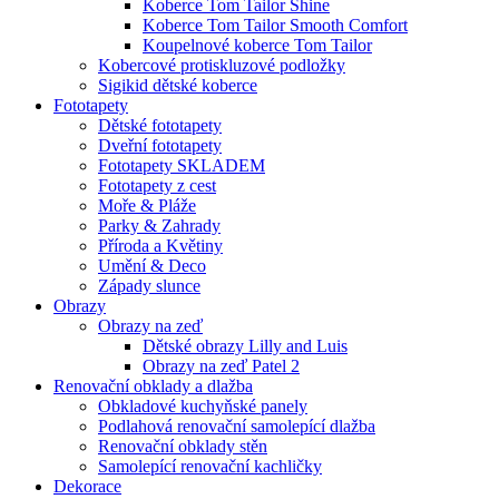
Koberce Tom Tailor Shine
Koberce Tom Tailor Smooth Comfort
Koupelnové koberce Tom Tailor
Kobercové protiskluzové podložky
Sigikid dětské koberce
Fototapety
Dětské fototapety
Dveřní fototapety
Fototapety SKLADEM
Fototapety z cest
Moře & Pláže
Parky & Zahrady
Příroda a Květiny
Umění & Deco
Západy slunce
Obrazy
Obrazy na zeď
Dětské obrazy Lilly and Luis
Obrazy na zeď Patel 2
Renovační obklady a dlažba
Obkladové kuchyňské panely
Podlahová renovační samolepící dlažba
Renovační obklady stěn
Samolepící renovační kachličky
Dekorace