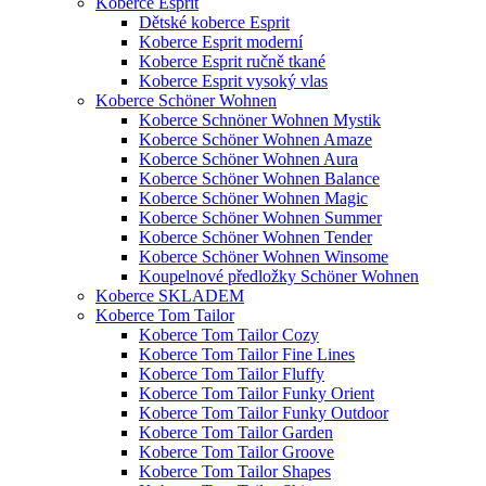
Koberce Esprit
Dětské koberce Esprit
Koberce Esprit moderní
Koberce Esprit ručně tkané
Koberce Esprit vysoký vlas
Koberce Schöner Wohnen
Koberce Schnöner Wohnen Mystik
Koberce Schöner Wohnen Amaze
Koberce Schöner Wohnen Aura
Koberce Schöner Wohnen Balance
Koberce Schöner Wohnen Magic
Koberce Schöner Wohnen Summer
Koberce Schöner Wohnen Tender
Koberce Schöner Wohnen Winsome
Koupelnové předložky Schöner Wohnen
Koberce SKLADEM
Koberce Tom Tailor
Koberce Tom Tailor Cozy
Koberce Tom Tailor Fine Lines
Koberce Tom Tailor Fluffy
Koberce Tom Tailor Funky Orient
Koberce Tom Tailor Funky Outdoor
Koberce Tom Tailor Garden
Koberce Tom Tailor Groove
Koberce Tom Tailor Shapes