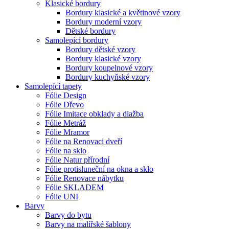
Klasické bordury
Bordury klasické a květinové vzory
Bordury moderní vzory
Dětské bordury
Samolepící bordury
Bordury dětské vzory
Bordury klasické vzory
Bordury koupelnové vzory
Bordury kuchyňské vzory
Samolepící tapety
Fólie Design
Fólie Dřevo
Fólie Imitace obklady a dlažba
Fólie Metráž
Fólie Mramor
Fólie na Renovaci dveří
Fólie na sklo
Fólie Natur přírodní
Fólie protisluneční na okna a sklo
Fólie Renovace nábytku
Fólie SKLADEM
Fólie UNI
Barvy
Barvy do bytu
Barvy na malířské šablony