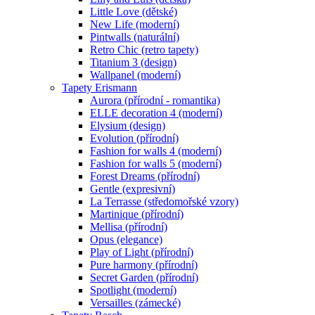
Little Love (dětské)
New Life (moderní)
Pintwalls (naturální)
Retro Chic (retro tapety)
Titanium 3 (design)
Wallpanel (moderní)
Tapety Erismann
Aurora (přírodní - romantika)
ELLE decoration 4 (moderní)
Elysium (design)
Evolution (přírodní)
Fashion for walls 4 (moderní)
Fashion for walls 5 (moderní)
Forest Dreams (přírodní)
Gentle (expresivní)
La Terrasse (středomořské vzory)
Martinique (přírodní)
Mellisa (přírodní)
Opus (elegance)
Play of Light (přírodní)
Pure harmony (přírodní)
Secret Garden (přírodní)
Spotlight (moderní)
Versailles (zámecké)