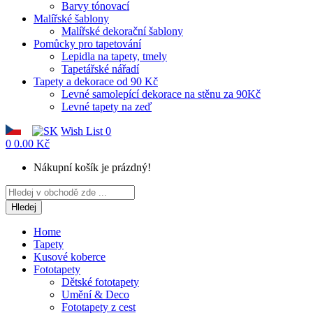
Barvy tónovací
Malířské šablony
Malířské dekorační šablony
Pomůcky pro tapetování
Lepidla na tapety, tmely
Tapetářské nářadí
Tapety a dekorace od 90 Kč
Levné samolepící dekorace na stěnu za 90Kč
Levné tapety na zeď
Wish List
0
0
0.00 Kč
Nákupní košík je prázdný!
Hledej
Home
Tapety
Kusové koberce
Fototapety
Dětské fototapety
Umění & Deco
Fototapety z cest