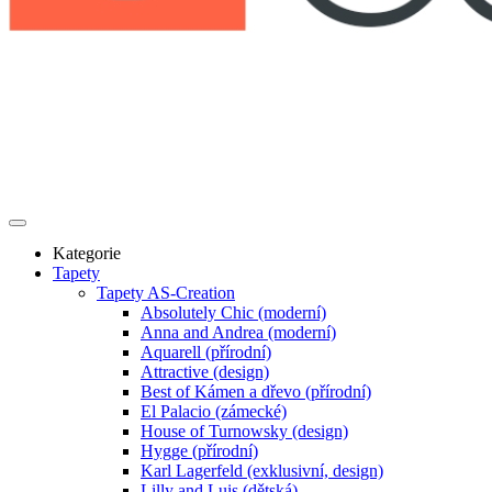
Kategorie
Tapety
Tapety AS-Creation
Absolutely Chic (moderní)
Anna and Andrea (moderní)
Aquarell (přírodní)
Attractive (design)
Best of Kámen a dřevo (přírodní)
El Palacio (zámecké)
House of Turnowsky (design)
Hygge (přírodní)
Karl Lagerfeld (exklusivní, design)
Lilly and Luis (dětská)