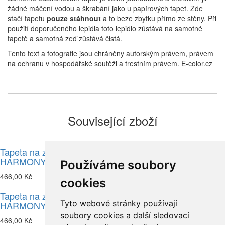
žádné máčení vodou a škrabání jako u papírových tapet. Zde
stačí tapetu
pouze stáhnout
a to beze zbytku přímo ze stěny. Při
použití doporučeného lepidla toto lepidlo zůstává na samotné
tapetě a samotná zeď zůstává čistá.
Tento text a fotografie jsou chráněny autorským právem, právem
na ochranu v hospodářské soutěži a trestním právem. E-color.cz
Související zboží
Tapeta na zeď, PURE
Tapeta na zeď, PURE
HARMONY, listy hnědá
HARMONY, listy zelená
Používáme soubory
466,00 Kč
466,00 Kč
cookies
Tapeta na zeď, PURE
Tyto webové stránky používají
HARMONY, listy bronz
soubory cookies a další sledovací
466,00 Kč