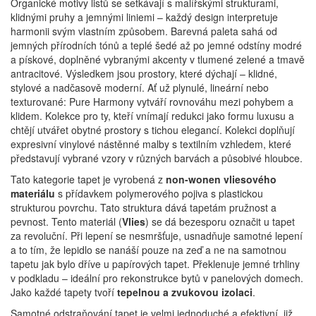
Organické motivy listů se setkávají s malířskými strukturami,
klidnými pruhy a jemnými liniemi – každý design interpretuje
harmonii svým vlastním způsobem.
Barevná paleta sahá od
jemných přírodních tónů a teplé šedé až po jemné odstíny modré
a pískové, doplněné vybranými akcenty v tlumené zelené a tmavě
antracitové.
Výsledkem jsou prostory, které dýchají – klidné,
stylové a nadčasově moderní.
Ať už plynulé, lineární nebo
texturované: Pure Harmony vytváří rovnováhu mezi pohybem a
klidem.
Kolekce pro ty, kteří vnímají redukci jako formu luxusu a
chtějí utvářet obytné prostory s tichou elegancí.
Kolekci doplňují
expresivní vinylové nástěnné malby s textilním vzhledem, které
představují vybrané vzory v různých barvách a působivé hloubce.
Tato kategorie tapet je vyrobená z
non-wonen vliesového
materiálu
s přídavkem polymerového pojiva s plastickou
strukturou povrchu. Tato struktura dává tapetám pružnost a
pevnost. Tento materiál (
Vlies
) se dá bezesporu označit u tapet
za revoluční. Při lepení se nesmršťuje, usnadňuje samotné lepení
a to tím, že lepidlo se nanáší pouze na zeď a ne na samotnou
tapetu jak bylo dříve u papírových tapet. Překlenuje jemné trhliny
v podkladu – ideální pro rekonstrukce bytů v panelových domech.
Jako každé tapety tvoří
tepelnou a zvukovou izolaci
.
Samotné odstraňování tapet je velmi jednoduché a efektivní, již