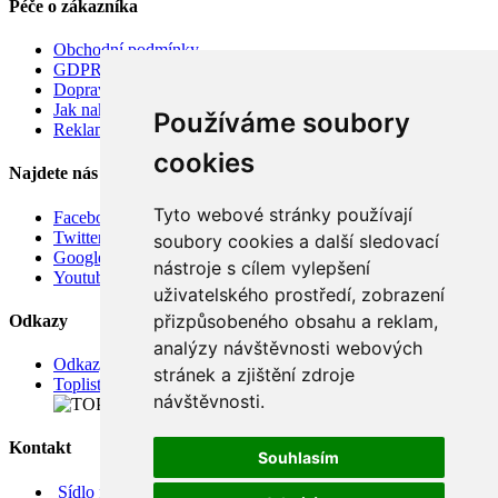
Péče o zákazníka
Obchodní podmínky
GDPR
Doprava
Jak nakupovat
Používáme soubory
Reklamace
cookies
Najdete nás
Tyto webové stránky používají
Facebook
Twitter
soubory cookies a další sledovací
Google
nástroje s cílem vylepšení
Youtube
uživatelského prostředí, zobrazení
přizpůsobeného obsahu a reklam,
Odkazy
analýzy návštěvnosti webových
Odkazy
stránek a zjištění zdroje
Toplist
návštěvnosti.
Kontakt
Souhlasím
Sídlo firmy: Boženy Němcové 739/1, Svitavy 568 02, CZ