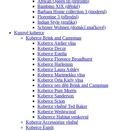
African Queen III (přírodní)
Bambino XIX (dětské)
Barbara Home collection 3 (moderní)
Florentine 3 (přírodní)
Indian Style (grafika)
Schöner Wohnen (domácí značkové)
Kusové koberce
Koberce Brink and Campman
Koberce Atelier vlna
Koberce Decor
Koberce Estella
Koberce Florence Broadhurst
Koberce Harlequin
Koberce Laura Ashley
Koberce Marimekko vlna
Koberce Orla Kiely vlna
Koberce pro děti Brink and Campman
Koberce Pure Morris
Koberce Sanderson
Koberce Scion
Koberce vlněné Ted Baker
Koberce Wedgwood
Koberece Habitat venkovní
Koberce Accessorize vlněné
Koberce Esprit