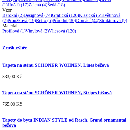
(1)
Hnědá
(17)
Zelená
(4)
Šedá
(18)
Vzor
Barokní
(2)
Designová
(74)
Grafická
(120)
Klasická
(5)
Květinová
(7)
Proužková
(19)
Retro
(5)
Přírodní
(30)
Domácí
(44)
Strukturová
(9)
Material
Profilová
(1)
Vinylová
(2)
Vliesová
(120)
Zrušit výběr
Tapeta na stěnu SCHÖNER WOHNEN, Lines béžová
833,00 Kč
Tapeta na stěnu SCHÖNER WOHNEN, Stripes béžová
765,00 Kč
Tapety do bytu INDIAN STYLE od Rasch, Grand ornamental
béžová