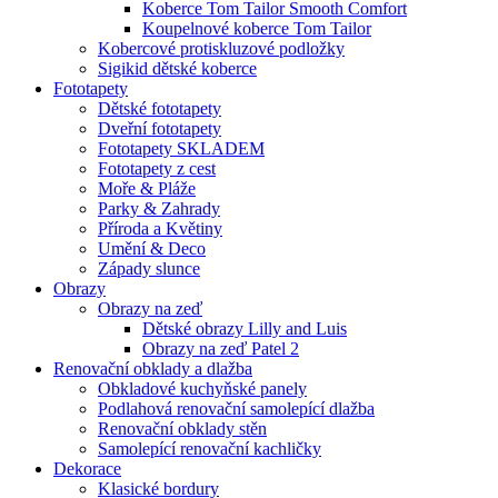
Koberce Tom Tailor Smooth Comfort
Koupelnové koberce Tom Tailor
Kobercové protiskluzové podložky
Sigikid dětské koberce
Fototapety
Dětské fototapety
Dveřní fototapety
Fototapety SKLADEM
Fototapety z cest
Moře & Pláže
Parky & Zahrady
Příroda a Květiny
Umění & Deco
Západy slunce
Obrazy
Obrazy na zeď
Dětské obrazy Lilly and Luis
Obrazy na zeď Patel 2
Renovační obklady a dlažba
Obkladové kuchyňské panely
Podlahová renovační samolepící dlažba
Renovační obklady stěn
Samolepící renovační kachličky
Dekorace
Klasické bordury