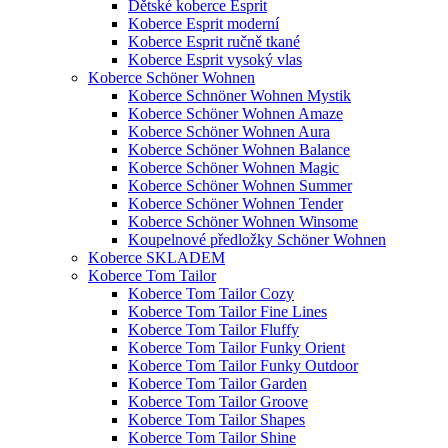
Dětské koberce Esprit
Koberce Esprit moderní
Koberce Esprit ručně tkané
Koberce Esprit vysoký vlas
Koberce Schöner Wohnen
Koberce Schnöner Wohnen Mystik
Koberce Schöner Wohnen Amaze
Koberce Schöner Wohnen Aura
Koberce Schöner Wohnen Balance
Koberce Schöner Wohnen Magic
Koberce Schöner Wohnen Summer
Koberce Schöner Wohnen Tender
Koberce Schöner Wohnen Winsome
Koupelnové předložky Schöner Wohnen
Koberce SKLADEM
Koberce Tom Tailor
Koberce Tom Tailor Cozy
Koberce Tom Tailor Fine Lines
Koberce Tom Tailor Fluffy
Koberce Tom Tailor Funky Orient
Koberce Tom Tailor Funky Outdoor
Koberce Tom Tailor Garden
Koberce Tom Tailor Groove
Koberce Tom Tailor Shapes
Koberce Tom Tailor Shine