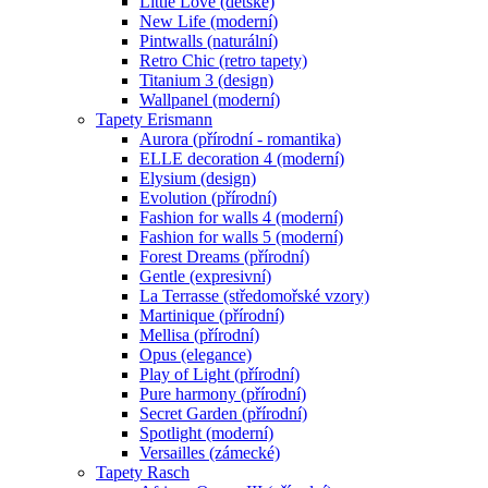
Little Love (dětské)
New Life (moderní)
Pintwalls (naturální)
Retro Chic (retro tapety)
Titanium 3 (design)
Wallpanel (moderní)
Tapety Erismann
Aurora (přírodní - romantika)
ELLE decoration 4 (moderní)
Elysium (design)
Evolution (přírodní)
Fashion for walls 4 (moderní)
Fashion for walls 5 (moderní)
Forest Dreams (přírodní)
Gentle (expresivní)
La Terrasse (středomořské vzory)
Martinique (přírodní)
Mellisa (přírodní)
Opus (elegance)
Play of Light (přírodní)
Pure harmony (přírodní)
Secret Garden (přírodní)
Spotlight (moderní)
Versailles (zámecké)
Tapety Rasch