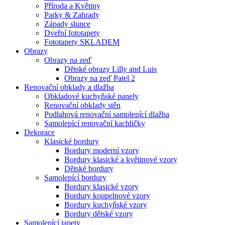
Příroda a Květiny
Parky & Zahrady
Západy slunce
Dveřní fototapety
Fototapety SKLADEM
Obrazy
Obrazy na zeď
Dětské obrazy Lilly and Luis
Obrazy na zeď Patel 2
Renovační obklady a dlažba
Obkladové kuchyňské panely
Renovační obklady stěn
Podlahová renovační samolepící dlažba
Samolepící renovační kachličky
Dekorace
Klasické bordury
Bordury moderní vzory
Bordury klasické a květinové vzory
Dětské bordury
Samolepící bordury
Bordury klasické vzory
Bordury koupelnové vzory
Bordury kuchyňské vzory
Bordury dětské vzory
Samolepící tapety