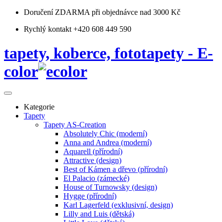
Doručení ZDARMA
při objednávce nad 3000 Kč
Rychlý kontakt +420 608 449 590
tapety, koberce, fototapety - E-
color
Kategorie
Tapety
Tapety AS-Creation
Absolutely Chic (moderní)
Anna and Andrea (moderní)
Aquarell (přírodní)
Attractive (design)
Best of Kámen a dřevo (přírodní)
El Palacio (zámecké)
House of Turnowsky (design)
Hygge (přírodní)
Karl Lagerfeld (exklusivní, design)
Lilly and Luis (dětská)