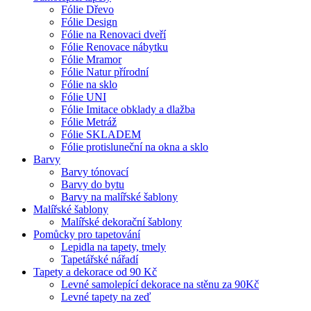
Fólie Dřevo
Fólie Design
Fólie na Renovaci dveří
Fólie Renovace nábytku
Fólie Mramor
Fólie Natur přírodní
Fólie na sklo
Fólie UNI
Fólie Imitace obklady a dlažba
Fólie Metráž
Fólie SKLADEM
Fólie protisluneční na okna a sklo
Barvy
Barvy tónovací
Barvy do bytu
Barvy na malířské šablony
Malířské šablony
Malířské dekorační šablony
Pomůcky pro tapetování
Lepidla na tapety, tmely
Tapetářské nářadí
Tapety a dekorace od 90 Kč
Levné samolepící dekorace na stěnu za 90Kč
Levné tapety na zeď