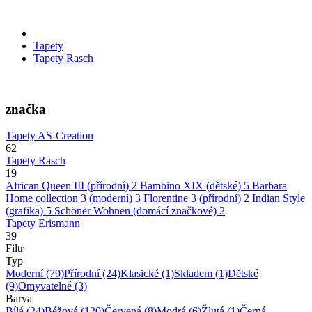
Tapety
Tapety Rasch
značka
Tapety AS-Creation
62
Tapety Rasch
19
African Queen III (přírodní)
2
Bambino XIX (dětské)
5
Barbara
Home collection 3 (moderní)
3
Florentine 3 (přírodní)
2
Indian Style
(grafika)
5
Schöner Wohnen (domácí značkové)
2
Tapety Erismann
39
Filtr
Typ
Moderní
(79)
Přírodní
(24)
Klasické
(1)
Skladem
(1)
Dětské
(9)
Omyvatelné
(3)
Barva
Bílá
(24)
Béžová
(120)
Červená
(8)
Modrá
(6)
Žlutá
(1)
Černá