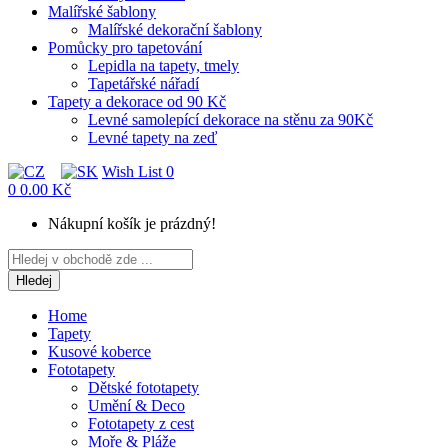
Malířské šablony
Malířské dekorační šablony
Pomůcky pro tapetování
Lepidla na tapety, tmely
Tapetářské nářadí
Tapety a dekorace od 90 Kč
Levné samolepící dekorace na stěnu za 90Kč
Levné tapety na zeď
Wish List
0
0
0.00 Kč
Nákupní košík je prázdný!
Hledej
Home
Tapety
Kusové koberce
Fototapety
Dětské fototapety
Umění & Deco
Fototapety z cest
Moře & Pláže