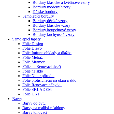
Bordury klasické a květinové vzory
Bordury moderní vzory
Dětské bordury
Samolepící bordury
Bordury dětské vzory
Bordury klasické vzory
Bordury koupelnové vzory
Bordury kuchyňské vzory
Samolepící tapety
Fólie Design
Fólie Dřevo
Fólie Imitace obklady a dlažba
Fólie Metráž
Fólie Mramor
Fólie na Renovaci dveří
Fólie na sklo
Fólie Natur přírodní
Fólie protisluneční na okna a sklo
Fólie Renovace nábytku
Fólie SKLADEM
Fólie UNI
Barvy
Barvy do bytu
Barvy na malířské šablony
Barvy tónovací