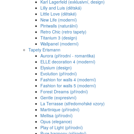
Karl Lagerfeld (exklusivní, design)
Lilly and Luis (dětská)
Little Love (dětské)
New Life (moderní)
Pintwalls (naturální)
Retro Chic (retro tapety)
Titanium 3 (design)
Wallpanel (moderní)
Tapety Erismann
Aurora (přírodní - romantika)
ELLE decoration 4 (moderní)
Elysium (design)
Evolution (přírodní)
Fashion for walls 4 (moderní)
Fashion for walls 5 (moderní)
Forest Dreams (přírodní)
Gentle (expresivní)
La Terrasse (středomořské vzory)
Martinique (přírodní)
Mellisa (přírodní)
Opus (elegance)
Play of Light (přírodní)
Pure harmony (přírodní)