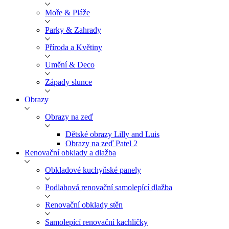
Moře & Pláže
Parky & Zahrady
Příroda a Květiny
Umění & Deco
Západy slunce
Obrazy
Obrazy na zeď
Dětské obrazy Lilly and Luis
Obrazy na zeď Patel 2
Renovační obklady a dlažba
Obkladové kuchyňské panely
Podlahová renovační samolepící dlažba
Renovační obklady stěn
Samolepící renovační kachličky