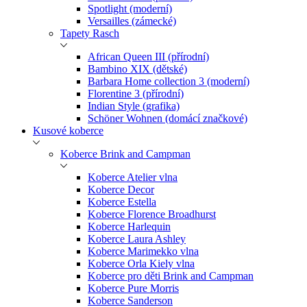
Spotlight (moderní)
Versailles (zámecké)
Tapety Rasch
African Queen III (přírodní)
Bambino XIX (dětské)
Barbara Home collection 3 (moderní)
Florentine 3 (přírodní)
Indian Style (grafika)
Schöner Wohnen (domácí značkové)
Kusové koberce
Koberce Brink and Campman
Koberce Atelier vlna
Koberce Decor
Koberce Estella
Koberce Florence Broadhurst
Koberce Harlequin
Koberce Laura Ashley
Koberce Marimekko vlna
Koberce Orla Kiely vlna
Koberce pro děti Brink and Campman
Koberce Pure Morris
Koberce Sanderson