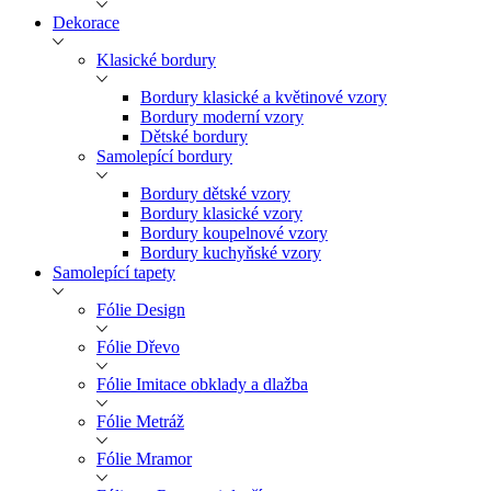
Dekorace
Klasické bordury
Bordury klasické a květinové vzory
Bordury moderní vzory
Dětské bordury
Samolepící bordury
Bordury dětské vzory
Bordury klasické vzory
Bordury koupelnové vzory
Bordury kuchyňské vzory
Samolepící tapety
Fólie Design
Fólie Dřevo
Fólie Imitace obklady a dlažba
Fólie Metráž
Fólie Mramor