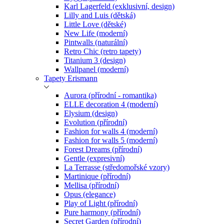
Karl Lagerfeld (exklusivní, design)
Lilly and Luis (dětská)
Little Love (dětské)
New Life (moderní)
Pintwalls (naturální)
Retro Chic (retro tapety)
Titanium 3 (design)
Wallpanel (moderní)
Tapety Erismann
Aurora (přírodní - romantika)
ELLE decoration 4 (moderní)
Elysium (design)
Evolution (přírodní)
Fashion for walls 4 (moderní)
Fashion for walls 5 (moderní)
Forest Dreams (přírodní)
Gentle (expresivní)
La Terrasse (středomořské vzory)
Martinique (přírodní)
Mellisa (přírodní)
Opus (elegance)
Play of Light (přírodní)
Pure harmony (přírodní)
Secret Garden (přírodní)