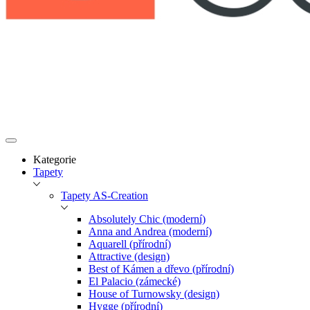
Kategorie
Tapety
Tapety AS-Creation
Absolutely Chic (moderní)
Anna and Andrea (moderní)
Aquarell (přírodní)
Attractive (design)
Best of Kámen a dřevo (přírodní)
El Palacio (zámecké)
House of Turnowsky (design)
Hygge (přírodní)