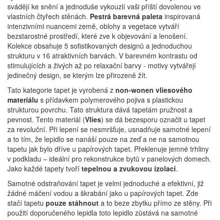
svádějí ke snění a jednoduše vykouzlí vaši příští dovolenou ve
vlastních čtyřech stěnách.
Pestrá barevná paleta
inspirovaná
intenzivními nuancemi země, oblohy a vegetace vytváří
bezstarostné prostředí, které zve k objevování a lenošení.
Kolekce obsahuje 5 sofistikovaných designů a jednoduchou
strukturu v 16 atraktivních barvách.
V barevném kontrastu od
stimulujících a živých až po relaxační barvy - motivy vytvářejí
jedinečný design, se kterým lze přirozeně žít.
Tato kategorie tapet je vyrobená z
non-wonen vliesového
materiálu
s přídavkem polymerového pojiva s plastickou
strukturou povrchu. Tato struktura dává tapetám pružnost a
pevnost. Tento materiál (
Vlies
) se dá bezesporu označit u tapet
za revoluční. Při lepení se nesmršťuje, usnadňuje samotné lepení
a to tím, že lepidlo se nanáší pouze na zeď a ne na samotnou
tapetu jak bylo dříve u papírových tapet. Překlenuje jemné trhliny
v podkladu – ideální pro rekonstrukce bytů v panelových domech.
Jako každé tapety tvoří
tepelnou a zvukovou izolaci
.
Samotné odstraňování tapet je velmi jednoduché a efektivní, již
žádné máčení vodou a škrabání jako u papírových tapet. Zde
stačí tapetu
pouze stáhnout
a to beze zbytku přímo ze stěny. Při
použití doporučeného lepidla toto lepidlo zůstává na samotné