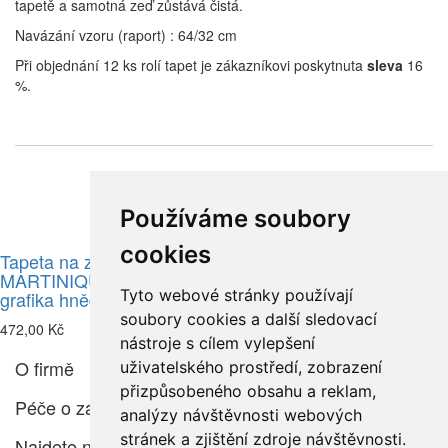
tapetě a samotná zeď zůstává čistá.
Navázání vzoru (raport) : 64/32 cm
Při objednání 12 ks rolí tapet je zákazníkovi poskytnuta
sleva
16
%.
Související zboží
Používáme soubory
cookies
Tapeta na zeď
Tapeta na zeď
MARTINIQUE, Erismann,
MARTINIQUE, Erismann,
Tyto webové stránky používají
grafika hnědá
grafika krémová
soubory cookies a další sledovací
472,00 Kč
472,00 Kč
nástroje s cílem vylepšení
O firmě
uživatelského prostředí, zobrazení
přizpůsobeného obsahu a reklam,
Péče o zákazníka
analýzy návštěvnosti webových
stránek a zjištění zdroje návštěvnosti.
Najdete nás