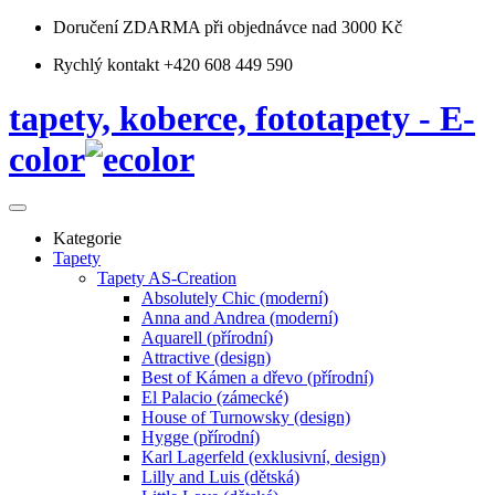
Doručení ZDARMA
při objednávce nad 3000 Kč
Rychlý kontakt +420 608 449 590
tapety, koberce, fototapety - E-
color
Kategorie
Tapety
Tapety AS-Creation
Absolutely Chic (moderní)
Anna and Andrea (moderní)
Aquarell (přírodní)
Attractive (design)
Best of Kámen a dřevo (přírodní)
El Palacio (zámecké)
House of Turnowsky (design)
Hygge (přírodní)
Karl Lagerfeld (exklusivní, design)
Lilly and Luis (dětská)