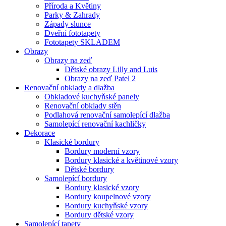
Příroda a Květiny
Parky & Zahrady
Západy slunce
Dveřní fototapety
Fototapety SKLADEM
Obrazy
Obrazy na zeď
Dětské obrazy Lilly and Luis
Obrazy na zeď Patel 2
Renovační obklady a dlažba
Obkladové kuchyňské panely
Renovační obklady stěn
Podlahová renovační samolepící dlažba
Samolepící renovační kachličky
Dekorace
Klasické bordury
Bordury moderní vzory
Bordury klasické a květinové vzory
Dětské bordury
Samolepící bordury
Bordury klasické vzory
Bordury koupelnové vzory
Bordury kuchyňské vzory
Bordury dětské vzory
Samolepící tapety