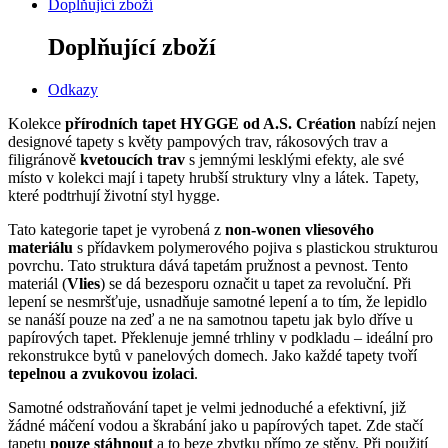
Doplňující zboží
Doplňující zboží
Odkazy
Kolekce
přírodních tapet HYGGE od A.S.
Création
nabízí nejen
designové tapety s květy pampových trav, rákosových trav a
filigránově
kvetoucích trav
s jemnými lesklými efekty, ale své
místo v kolekci mají i tapety hrubší struktury vlny a látek.
Tapety,
které podtrhují životní styl hygge.
Tato kategorie tapet je vyrobená z
non-wonen vliesového
materiálu
s přídavkem polymerového pojiva s plastickou strukturou
povrchu. Tato struktura dává tapetám pružnost a pevnost. Tento
materiál (
Vlies
) se dá bezesporu označit u tapet za revoluční. Při
lepení se nesmršťuje, usnadňuje samotné lepení a to tím, že lepidlo
se nanáší pouze na zeď a ne na samotnou tapetu jak bylo dříve u
papírových tapet. Překlenuje jemné trhliny v podkladu – ideální pro
rekonstrukce bytů v panelových domech. Jako každé tapety tvoří
tepelnou a zvukovou izolaci
.
Samotné odstraňování tapet je velmi jednoduché a efektivní, již
žádné máčení vodou a škrabání jako u papírových tapet. Zde stačí
tapetu
pouze stáhnout
a to beze zbytku přímo ze stěny. Při použití