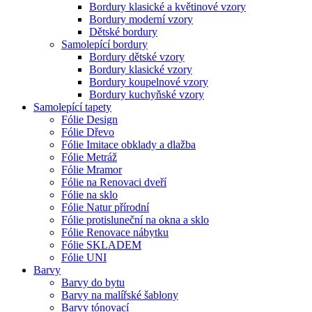
Bordury klasické a květinové vzory
Bordury moderní vzory
Dětské bordury
Samolepící bordury
Bordury dětské vzory
Bordury klasické vzory
Bordury koupelnové vzory
Bordury kuchyňské vzory
Samolepící tapety
Fólie Design
Fólie Dřevo
Fólie Imitace obklady a dlažba
Fólie Metráž
Fólie Mramor
Fólie na Renovaci dveří
Fólie na sklo
Fólie Natur přírodní
Fólie protisluneční na okna a sklo
Fólie Renovace nábytku
Fólie SKLADEM
Fólie UNI
Barvy
Barvy do bytu
Barvy na malířské šablony
Barvy tónovací