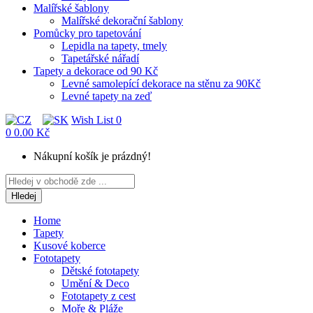
Malířské šablony
Malířské dekorační šablony
Pomůcky pro tapetování
Lepidla na tapety, tmely
Tapetářské nářadí
Tapety a dekorace od 90 Kč
Levné samolepící dekorace na stěnu za 90Kč
Levné tapety na zeď
Wish List
0
0
0.00 Kč
Nákupní košík je prázdný!
Hledej
Home
Tapety
Kusové koberce
Fototapety
Dětské fototapety
Umění & Deco
Fototapety z cest
Moře & Pláže