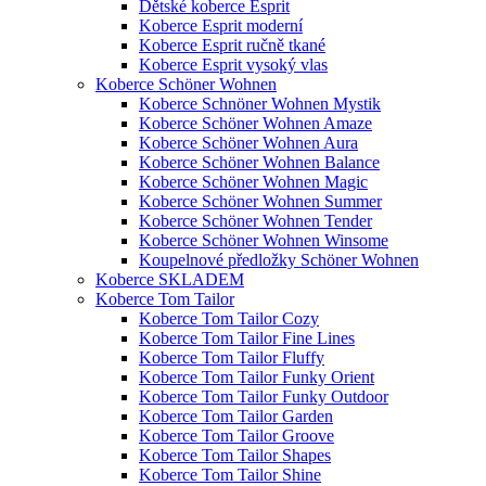
Dětské koberce Esprit
Koberce Esprit moderní
Koberce Esprit ručně tkané
Koberce Esprit vysoký vlas
Koberce Schöner Wohnen
Koberce Schnöner Wohnen Mystik
Koberce Schöner Wohnen Amaze
Koberce Schöner Wohnen Aura
Koberce Schöner Wohnen Balance
Koberce Schöner Wohnen Magic
Koberce Schöner Wohnen Summer
Koberce Schöner Wohnen Tender
Koberce Schöner Wohnen Winsome
Koupelnové předložky Schöner Wohnen
Koberce SKLADEM
Koberce Tom Tailor
Koberce Tom Tailor Cozy
Koberce Tom Tailor Fine Lines
Koberce Tom Tailor Fluffy
Koberce Tom Tailor Funky Orient
Koberce Tom Tailor Funky Outdoor
Koberce Tom Tailor Garden
Koberce Tom Tailor Groove
Koberce Tom Tailor Shapes
Koberce Tom Tailor Shine