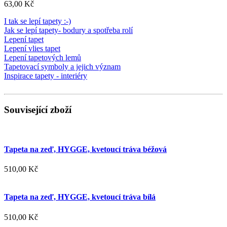
63,00 Kč
I tak se lepí tapety :-)
Jak se lepí tapety- bodury a spotřeba rolí
Lepení tapet
Lepení vlies tapet
Lepení tapetových lemů
Tapetovací symboly a jejich význam
Inspirace tapety - interiéry
Související zboží
Tapeta na zeď, HYGGE, kvetoucí tráva béžová
510,00 Kč
Tapeta na zeď, HYGGE, kvetoucí tráva bílá
510,00 Kč