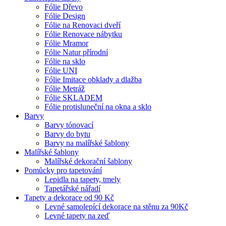
Fólie Dřevo
Fólie Design
Fólie na Renovaci dveří
Fólie Renovace nábytku
Fólie Mramor
Fólie Natur přírodní
Fólie na sklo
Fólie UNI
Fólie Imitace obklady a dlažba
Fólie Metráž
Fólie SKLADEM
Fólie protisluneční na okna a sklo
Barvy
Barvy tónovací
Barvy do bytu
Barvy na malířské šablony
Malířské šablony
Malířské dekorační šablony
Pomůcky pro tapetování
Lepidla na tapety, tmely
Tapetářské nářadí
Tapety a dekorace od 90 Kč
Levné samolepící dekorace na stěnu za 90Kč
Levné tapety na zeď