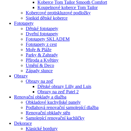
Koberce Tom Tailor Smooth Comfort
Koupelnové koberce Tom Tailor
Kobercové protiskluzové podložky
Sigikid dětské koberce
Fototapety
Dětské fototapety
Dveřní fototapety
Fototapety SKLADEM
Fototapety z cest
Moře & Pláže
Parky & Zahrady
Příroda a Květiny
Umění & Deco
Západy slunce
Obrazy
Obrazy na zeď
Dětské obrazy Lilly and Luis
Obrazy na zeď Patel 2
Renovační obklady a dlažba
Obkladové kuchyňské panely
Podlahová renovační samolepící dlažba
Renovační obklady stěn
Samolepící renovační kachličky
Dekorace
Klasické bordury