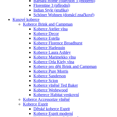
Barbara Home collection 3 (moderní)
Florentine 3 (přírodní)
Indian Style (grafika)
Schöner Wohnen (domácí značkové)
Kusové koberce
Koberce Brink and Campman
Koberce Atelier vlna
Koberce Decor
Koberce Estella
Koberce Florence Broadhurst
Koberce Harlequin
Koberce Laura Ashley
Koberce Marimekko vlna
Koberce Orla Kiely vlna
Koberce pro děti Brink and Campman
Koberce Pure Morris
Koberce Sanderson
Koberce Scion
Koberce vlněné Ted Baker
Koberce Wedgwood
Koberece Habitat venkovní
Koberce Accessorize vlněné
Koberce Esprit
Dětské koberce Esprit
Koberce Esprit moderní