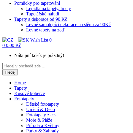
Pomůcky pro tapetování
Lepidla na tapety, tmely
Tapetářské nářadí
Tapety a dekorace od 90 Kč
Levné samolepící dekorace na stěnu za 90Kč
Levné tapety na zeď
Wish List
0
0
0.00 Kč
Nákupní košík je prázdný!
Hledej
Home
Tapety
Kusové koberce
Fototapety
Dětské fototapety
Umění & Deco
Fototapety z cest
Moře & Pláže
Příroda a Květiny
Parky & Zahrady