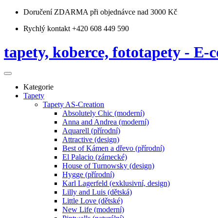
Doručení ZDARMA
při objednávce nad 3000 Kč
Rychlý kontakt +420 608 449 590
tapety, koberce, fototapety - E-c
Kategorie
Tapety
Tapety AS-Creation
Absolutely Chic (moderní)
Anna and Andrea (moderní)
Aquarell (přírodní)
Attractive (design)
Best of Kámen a dřevo (přírodní)
El Palacio (zámecké)
House of Turnowsky (design)
Hygge (přírodní)
Karl Lagerfeld (exklusivní, design)
Lilly and Luis (dětská)
Little Love (dětské)
New Life (moderní)