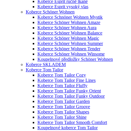
Koberce Esprit ručně tkané
Koberce Esprit vysoký vlas
Koberce Schöner Wohnen
Koberce Schnöner Wohnen Mystik
Koberce Schöner Wohnen Amaze
Koberce Schöner Wohnen Aura
Koberce Schöner Wohnen Balance
Koberce Schöner Wohnen Magic
Koberce Schöner Wohnen Summer
Koberce Schöner Wohnen Tender
Koberce Schöner Wohnen Winsome
Koupelnové předložky Schöner Wohnen
Koberce SKLADEM
Koberce Tom Tailor
Koberce Tom Tailor Cozy
Koberce Tom Tailor Fine Lines
Koberce Tom Tailor Fluffy
Koberce Tom Tailor Funky Orient
Koberce Tom Tailor Funky Outdoor
Koberce Tom Tailor Garden
Koberce Tom Tailor Groove
Koberce Tom Tailor Shapes
Koberce Tom Tailor Shine
Koberce Tom Tailor Smooth Comfort
Koupelnové koberce Tom Tailor