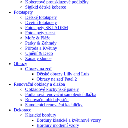
Kobercové protiskluzové podložky
Sigikid dětské koberce
Fototapety
Dětské fototapety
Dveřní fototapety
Fototapety SKLADEM
Fototapety z cest
Moře & Pláže
Parky & Zahrady
Příroda a Květiny
Umění & Deco
Západy slunce
Obrazy
Obrazy na zeď
Dětské obrazy Lilly and Luis
Obrazy na zeď Patel 2
Renovační obklady a dlažba
Obkladové kuchyňské panely
Podlahová renovační samolepící dlažba
Renovační obklady stěn
Samolepící renovační kachličky
Dekorace
Klasické bordury
Bordury klasické a květinové vzory
Bordury moderní vzory