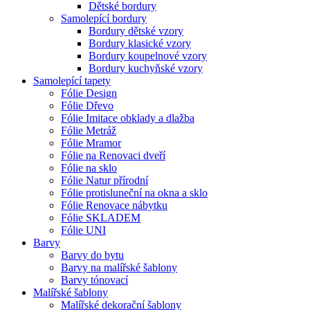
Dětské bordury
Samolepící bordury
Bordury dětské vzory
Bordury klasické vzory
Bordury koupelnové vzory
Bordury kuchyňské vzory
Samolepící tapety
Fólie Design
Fólie Dřevo
Fólie Imitace obklady a dlažba
Fólie Metráž
Fólie Mramor
Fólie na Renovaci dveří
Fólie na sklo
Fólie Natur přírodní
Fólie protisluneční na okna a sklo
Fólie Renovace nábytku
Fólie SKLADEM
Fólie UNI
Barvy
Barvy do bytu
Barvy na malířské šablony
Barvy tónovací
Malířské šablony
Malířské dekorační šablony