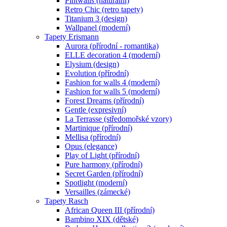
Pintwalls (naturální)
Retro Chic (retro tapety)
Titanium 3 (design)
Wallpanel (moderní)
Tapety Erismann
Aurora (přírodní - romantika)
ELLE decoration 4 (moderní)
Elysium (design)
Evolution (přírodní)
Fashion for walls 4 (moderní)
Fashion for walls 5 (moderní)
Forest Dreams (přírodní)
Gentle (expresivní)
La Terrasse (středomořské vzory)
Martinique (přírodní)
Mellisa (přírodní)
Opus (elegance)
Play of Light (přírodní)
Pure harmony (přírodní)
Secret Garden (přírodní)
Spotlight (moderní)
Versailles (zámecké)
Tapety Rasch
African Queen III (přírodní)
Bambino XIX (dětské)