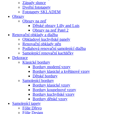
Západy slunce
Dveřní fototapety
Fototapety SKLADEM
Obrazy
Obrazy na zeď
Dětské obrazy Lilly and Luis
Obrazy na zeď Patel 2
Renovační obklady a dlažba
Obkladové kuchyňské panely
Renovační obklady stěn
Podlahová renovační samolepící dlažba
Samolepící renovační kachličky
Dekorace
Klasické bordury
Bordury moderní vzory
Bordury klasické a květinové vzory
Dětské bordury
Samolepící bordury
Bordury klasické vzory
Bordury koupelnové vzory
Bordury kuchyňské vzory
Bordury dětské vzory
Samolepící tapety
Fólie Dřevo
Fólie Design