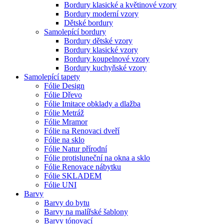
Bordury klasické a květinové vzory
Bordury moderní vzory
Dětské bordury
Samolepící bordury
Bordury dětské vzory
Bordury klasické vzory
Bordury koupelnové vzory
Bordury kuchyňské vzory
Samolepící tapety
Fólie Design
Fólie Dřevo
Fólie Imitace obklady a dlažba
Fólie Metráž
Fólie Mramor
Fólie na Renovaci dveří
Fólie na sklo
Fólie Natur přírodní
Fólie protisluneční na okna a sklo
Fólie Renovace nábytku
Fólie SKLADEM
Fólie UNI
Barvy
Barvy do bytu
Barvy na malířské šablony
Barvy tónovací