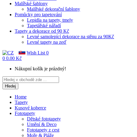
Malířské šablony
Malířské dekorační šablony
Pomůcky pro tapetování
Lepidla na tapety, tmely
Tapetářské nářadí
Tapety a dekorace od 90 Kč
Levné samolepící dekorace na stěnu za 90Kč
Levné tapety na zeď
Wish List
0
0
0.00 Kč
Nákupní košík je prázdný!
Hledej
Home
Tapety
Kusové koberce
Fototapety
Dětské fototapety
Umění & Deco
Fototapety z cest
Moře & Pláže