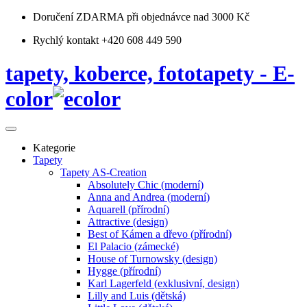
Doručení ZDARMA
při objednávce nad 3000 Kč
Rychlý kontakt +420 608 449 590
tapety, koberce, fototapety - E-
color
Kategorie
Tapety
Tapety AS-Creation
Absolutely Chic (moderní)
Anna and Andrea (moderní)
Aquarell (přírodní)
Attractive (design)
Best of Kámen a dřevo (přírodní)
El Palacio (zámecké)
House of Turnowsky (design)
Hygge (přírodní)
Karl Lagerfeld (exklusivní, design)
Lilly and Luis (dětská)