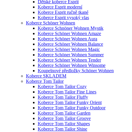
Dětské koberce Esprit
Koberce Esprit moderní
Koberce Esprit ručně tkané
Koberce Esprit vysoký vlas
Koberce Schöner Wohnen
Koberce Schnöner Wohnen Mystik
Koberce Schöner Wohnen Amaze
Koberce Schöner Wohnen Aura
Koberce Schöner Wohnen Balance
Koberce Schöner Wohnen Magic
Koberce Schöner Wohnen Summer
Koberce Schöner Wohnen Tender
Koberce Schöner Wohnen Winsome
Koupelnové předložky Schöner Wohnen
Koberce SKLADEM
Koberce Tom Tailor
Koberce Tom Tailor Cozy
Koberce Tom Tailor Fine Lines
Koberce Tom Tailor Fluffy
Koberce Tom Tailor Funky Orient
Koberce Tom Tailor Funky Outdoor
Koberce Tom Tailor Garden
Koberce Tom Tailor Groove
Koberce Tom Tailor Shapes
Koberce Tom Tailor Shine