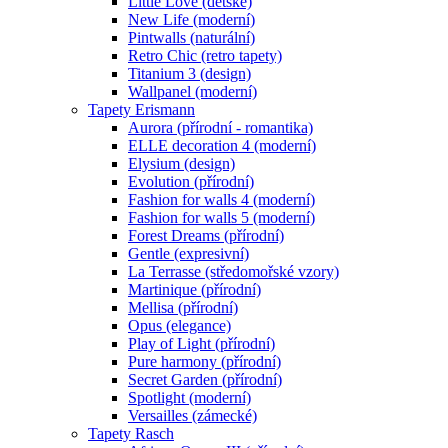
Little Love (dětské)
New Life (moderní)
Pintwalls (naturální)
Retro Chic (retro tapety)
Titanium 3 (design)
Wallpanel (moderní)
Tapety Erismann
Aurora (přírodní - romantika)
ELLE decoration 4 (moderní)
Elysium (design)
Evolution (přírodní)
Fashion for walls 4 (moderní)
Fashion for walls 5 (moderní)
Forest Dreams (přírodní)
Gentle (expresivní)
La Terrasse (středomořské vzory)
Martinique (přírodní)
Mellisa (přírodní)
Opus (elegance)
Play of Light (přírodní)
Pure harmony (přírodní)
Secret Garden (přírodní)
Spotlight (moderní)
Versailles (zámecké)
Tapety Rasch