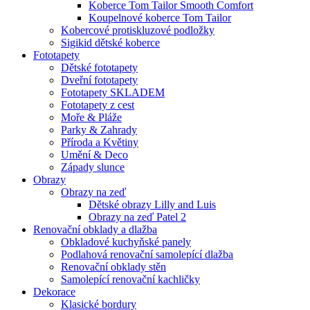
Koberce Tom Tailor Smooth Comfort
Koupelnové koberce Tom Tailor
Kobercové protiskluzové podložky
Sigikid dětské koberce
Fototapety
Dětské fototapety
Dveřní fototapety
Fototapety SKLADEM
Fototapety z cest
Moře & Pláže
Parky & Zahrady
Příroda a Květiny
Umění & Deco
Západy slunce
Obrazy
Obrazy na zeď
Dětské obrazy Lilly and Luis
Obrazy na zeď Patel 2
Renovační obklady a dlažba
Obkladové kuchyňské panely
Podlahová renovační samolepící dlažba
Renovační obklady stěn
Samolepící renovační kachličky
Dekorace
Klasické bordury