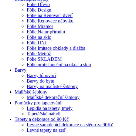
Fólie Dřevo
Fólie Design
Fólie na Renovaci dveří
Fólie Renovace nábytku
Fólie Mramor
Fólie Natur přírodní
Fólie na sklo
Fólie UNI
Fólie Imitace obklady a dlažba
Fólie Metráž
Fólie SKLADEM
Fólie protisluneční na okna a sklo
Barvy
Barvy tónovací
Barvy do bytu
Barvy na malířské šablony
Malířské šablony
Malířské dekorační šablony
Pomůcky pro tapetování
Lepidla na tapety, tmely
Tapetářské nářadí
Tapety a dekorace od 90 Kč
Levné samolepící dekorace na stěnu za 90Kč
Levné tapety na zeď