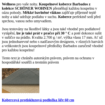
Wellness
pro vaše nohy.
Koupelnové koberce Barbados z
kolekce SCHÖNER WOHNEN
přeměňují každou koupelnu v
oázu pohody.
Měkké bavlněné vlákno
zajišťuje příjemně teplé
nohy a také udržuje podlahu v suchu.
Koberce
perfektně sedí před
sprchou, vanou nebo umyvadlem.
Jsou testovány na škodlivé látky a jsou také vhodné pro podlahové
vytápění,
lze je také prát v pračce při 30 ° C
a poté dokonce sušit
v sušičce na prádlo. Kvalita 2.700 g / m², výška vlasu 17 mm. Ať už
jsou jednobarevné nebo s nadčasovým designem, v různých barvách
a velikostech jsou koupelnové předložky Barbados zaručeně vhodné
pro každou koupelnu!
Tento text je chráněn autorským právem, právem na ochranu v
hospodářské soutěži a trestním právem
Kobercová protiskluzová podložka šíře 60 cm