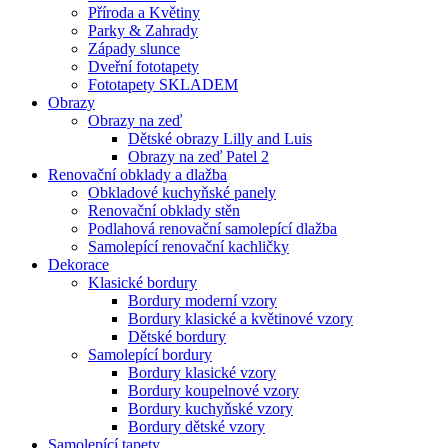
Příroda a Květiny
Parky & Zahrady
Západy slunce
Dveřní fototapety
Fototapety SKLADEM
Obrazy
Obrazy na zeď
Dětské obrazy Lilly and Luis
Obrazy na zeď Patel 2
Renovační obklady a dlažba
Obkladové kuchyňské panely
Renovační obklady stěn
Podlahová renovační samolepící dlažba
Samolepící renovační kachličky
Dekorace
Klasické bordury
Bordury moderní vzory
Bordury klasické a květinové vzory
Dětské bordury
Samolepící bordury
Bordury klasické vzory
Bordury koupelnové vzory
Bordury kuchyňské vzory
Bordury dětské vzory
Samolepící tapety