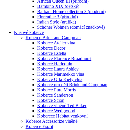
African Queen III (přírodní)
Bambino XIX (dětské)
Barbara Home collection 3 (moderní)
Florentine 3 (přírodní)
Indian Style (grafika)
Schöner Wohnen (domácí značkové)
Kusové koberce
Koberce Brink and Campman
Koberce Atelier vlna
Koberce Decor
Koberce Estella
Koberce Florence Broadhurst
Koberce Harlequin
Koberce Laura Ashley
Koberce Marimekko vlna
Koberce Orla Kiely vlna
Koberce pro děti Brink and Campman
Koberce Pure Morris
Koberce Sanderson
Koberce Scion
Koberce vlněné Ted Baker
Koberce Wedgwood
Koberece Habitat venkovní
Koberce Accessorize vlněné
Koberce Esprit