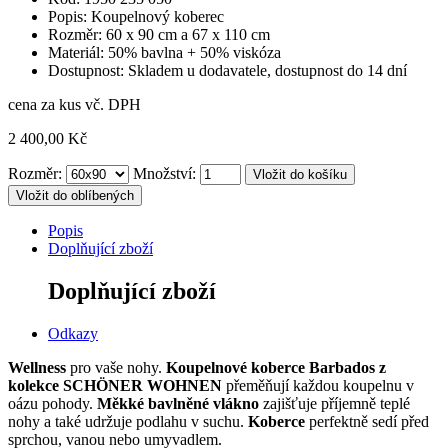
Popis: Koupelnový koberec
Rozměr: 60 x 90 cm a 67 x 110 cm
Materiál: 50% bavlna + 50% viskóza
Dostupnost: Skladem u dodavatele, dostupnost do 14 dní
cena za kus vč. DPH
2 400,00 Kč
Rozměr:
Množství:
Vložit do oblíbených
Popis
Doplňující zboží
Doplňující zboží
Odkazy
Wellness
pro vaše nohy.
Koupelnové koberce Barbados z
kolekce SCHÖNER WOHNEN
přeměňují každou koupelnu v
oázu pohody.
Měkké bavlněné vlákno
zajišťuje příjemně teplé
nohy a také udržuje podlahu v suchu.
Koberce
perfektně sedí před
sprchou, vanou nebo umyvadlem.