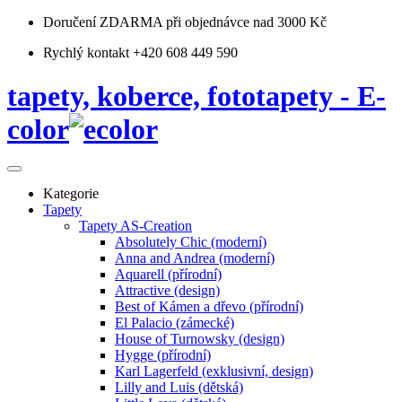
Doručení ZDARMA
při objednávce nad 3000 Kč
Rychlý kontakt +420 608 449 590
tapety, koberce, fototapety - E-
color
Kategorie
Tapety
Tapety AS-Creation
Absolutely Chic (moderní)
Anna and Andrea (moderní)
Aquarell (přírodní)
Attractive (design)
Best of Kámen a dřevo (přírodní)
El Palacio (zámecké)
House of Turnowsky (design)
Hygge (přírodní)
Karl Lagerfeld (exklusivní, design)
Lilly and Luis (dětská)