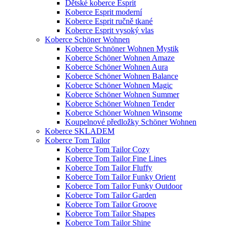
Dětské koberce Esprit
Koberce Esprit moderní
Koberce Esprit ručně tkané
Koberce Esprit vysoký vlas
Koberce Schöner Wohnen
Koberce Schnöner Wohnen Mystik
Koberce Schöner Wohnen Amaze
Koberce Schöner Wohnen Aura
Koberce Schöner Wohnen Balance
Koberce Schöner Wohnen Magic
Koberce Schöner Wohnen Summer
Koberce Schöner Wohnen Tender
Koberce Schöner Wohnen Winsome
Koupelnové předložky Schöner Wohnen
Koberce SKLADEM
Koberce Tom Tailor
Koberce Tom Tailor Cozy
Koberce Tom Tailor Fine Lines
Koberce Tom Tailor Fluffy
Koberce Tom Tailor Funky Orient
Koberce Tom Tailor Funky Outdoor
Koberce Tom Tailor Garden
Koberce Tom Tailor Groove
Koberce Tom Tailor Shapes
Koberce Tom Tailor Shine