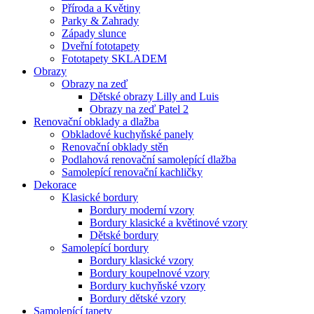
Příroda a Květiny
Parky & Zahrady
Západy slunce
Dveřní fototapety
Fototapety SKLADEM
Obrazy
Obrazy na zeď
Dětské obrazy Lilly and Luis
Obrazy na zeď Patel 2
Renovační obklady a dlažba
Obkladové kuchyňské panely
Renovační obklady stěn
Podlahová renovační samolepící dlažba
Samolepící renovační kachličky
Dekorace
Klasické bordury
Bordury moderní vzory
Bordury klasické a květinové vzory
Dětské bordury
Samolepící bordury
Bordury klasické vzory
Bordury koupelnové vzory
Bordury kuchyňské vzory
Bordury dětské vzory
Samolepící tapety