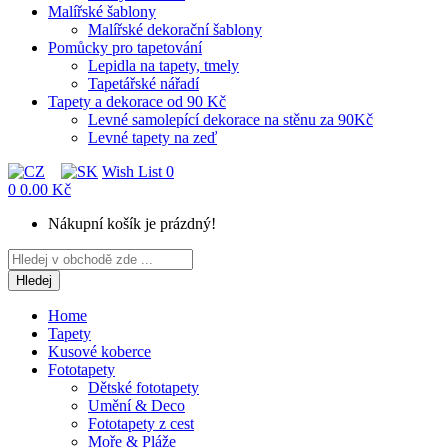
Malířské šablony
Malířské dekorační šablony
Pomůcky pro tapetování
Lepidla na tapety, tmely
Tapetářské nářadí
Tapety a dekorace od 90 Kč
Levné samolepící dekorace na stěnu za 90Kč
Levné tapety na zeď
Wish List
0
0
0.00 Kč
Nákupní košík je prázdný!
Hledej
Home
Tapety
Kusové koberce
Fototapety
Dětské fototapety
Umění & Deco
Fototapety z cest
Moře & Pláže