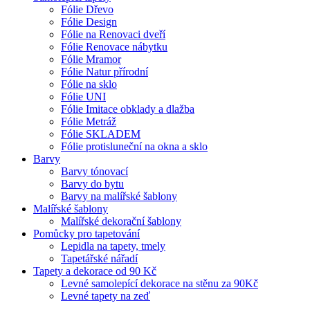
Fólie Dřevo
Fólie Design
Fólie na Renovaci dveří
Fólie Renovace nábytku
Fólie Mramor
Fólie Natur přírodní
Fólie na sklo
Fólie UNI
Fólie Imitace obklady a dlažba
Fólie Metráž
Fólie SKLADEM
Fólie protisluneční na okna a sklo
Barvy
Barvy tónovací
Barvy do bytu
Barvy na malířské šablony
Malířské šablony
Malířské dekorační šablony
Pomůcky pro tapetování
Lepidla na tapety, tmely
Tapetářské nářadí
Tapety a dekorace od 90 Kč
Levné samolepící dekorace na stěnu za 90Kč
Levné tapety na zeď