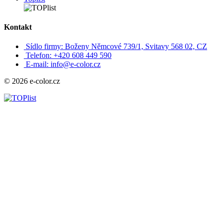
Kontakt
Sídlo firmy: Boženy Němcové 739/1, Svitavy 568 02, CZ
Telefon: +420 608 449 590
E-mail: info@e-color.cz
© 2026 e-color.cz