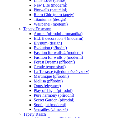
Little Love (dětské)
New Life (moderní)
Pintwalls (naturální)
Retro Chic (retro tapety)
Titanium 3 (design)
Wallpanel (moderní)
Tapety Erismann
Aurora (přírodní - romantika)
ELLE decoration 4 (moderní)
Elysium (design)
Evolution (přírodní)
Fashion for walls 4 (moderní)
Fashion for walls 5 (moderní)
Forest Dreams (přírodní)
Gentle (expresivní)
La Terrasse (středomořské vzory)
Martinique (přírodní)
Mellisa (přírodní)
Opus (elegance)
Play of Light (přírodní)
Pure harmony (přírodní)
Secret Garden (přírodní)
Spotlight (moderní)
Versailles (zámecké)
Tapety Rasch