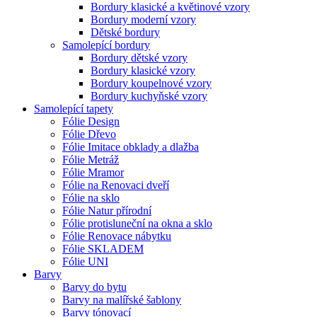
Bordury klasické a květinové vzory
Bordury moderní vzory
Dětské bordury
Samolepící bordury
Bordury dětské vzory
Bordury klasické vzory
Bordury koupelnové vzory
Bordury kuchyňské vzory
Samolepící tapety
Fólie Design
Fólie Dřevo
Fólie Imitace obklady a dlažba
Fólie Metráž
Fólie Mramor
Fólie na Renovaci dveří
Fólie na sklo
Fólie Natur přírodní
Fólie protisluneční na okna a sklo
Fólie Renovace nábytku
Fólie SKLADEM
Fólie UNI
Barvy
Barvy do bytu
Barvy na malířské šablony
Barvy tónovací