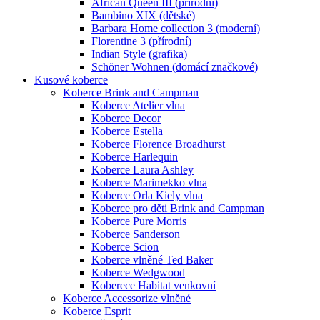
African Queen III (přírodní)
Bambino XIX (dětské)
Barbara Home collection 3 (moderní)
Florentine 3 (přírodní)
Indian Style (grafika)
Schöner Wohnen (domácí značkové)
Kusové koberce
Koberce Brink and Campman
Koberce Atelier vlna
Koberce Decor
Koberce Estella
Koberce Florence Broadhurst
Koberce Harlequin
Koberce Laura Ashley
Koberce Marimekko vlna
Koberce Orla Kiely vlna
Koberce pro děti Brink and Campman
Koberce Pure Morris
Koberce Sanderson
Koberce Scion
Koberce vlněné Ted Baker
Koberce Wedgwood
Koberece Habitat venkovní
Koberce Accessorize vlněné
Koberce Esprit