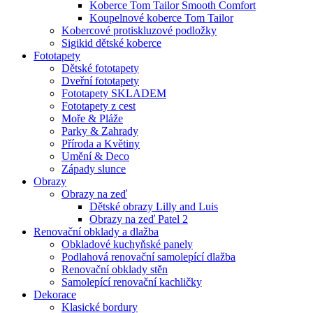
Koberce Tom Tailor Smooth Comfort
Koupelnové koberce Tom Tailor
Kobercové protiskluzové podložky
Sigikid dětské koberce
Fototapety
Dětské fototapety
Dveřní fototapety
Fototapety SKLADEM
Fototapety z cest
Moře & Pláže
Parky & Zahrady
Příroda a Květiny
Umění & Deco
Západy slunce
Obrazy
Obrazy na zeď
Dětské obrazy Lilly and Luis
Obrazy na zeď Patel 2
Renovační obklady a dlažba
Obkladové kuchyňské panely
Podlahová renovační samolepící dlažba
Renovační obklady stěn
Samolepící renovační kachličky
Dekorace
Klasické bordury