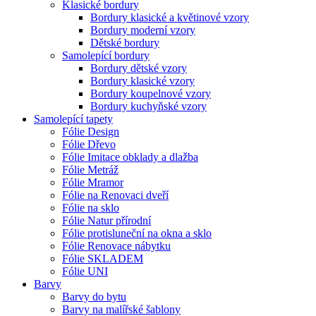
Klasické bordury
Bordury klasické a květinové vzory
Bordury moderní vzory
Dětské bordury
Samolepící bordury
Bordury dětské vzory
Bordury klasické vzory
Bordury koupelnové vzory
Bordury kuchyňské vzory
Samolepící tapety
Fólie Design
Fólie Dřevo
Fólie Imitace obklady a dlažba
Fólie Metráž
Fólie Mramor
Fólie na Renovaci dveří
Fólie na sklo
Fólie Natur přírodní
Fólie protisluneční na okna a sklo
Fólie Renovace nábytku
Fólie SKLADEM
Fólie UNI
Barvy
Barvy do bytu
Barvy na malířské šablony