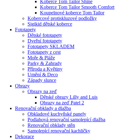
Koberce Tom Tailor Shine
Koberce Tom Tailor Smooth Comfort
Koupelnové koberce Tom Tailor
Kobercové protiskluzové podložky
Sigikid dětské koberce
Fototapety
Dětské fototapety
Dveřní fototapety
Fototapety SKLADEM
Fototapety z cest
Moře & Pláže
Parky & Zahrady
Příroda a Květiny
Umění & Deco
Západy slunce
Obrazy
Obrazy na zeď
Dětské obrazy Lilly and Luis
Obrazy na zeď Patel 2
Renovační obklady a dlažba
Obkladové kuchyňské panely
Podlahová renovační samolepící dlažba
Renovační obklady stěn
Samolepící renovační kachličky
Dekorace