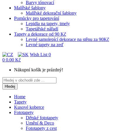
Barvy tónovací
Malířské šablony
Malířské dekorační šablony
Pomůcky pro tapetování
Lepidla na tapety, tmely
Tapetářské nářadí
Tapety a dekorace od 90 Kč
Levné samolepící dekorace na stěnu za 90Kč
Levné tapety na zeď
Wish List
0
0
0.00 Kč
Nákupní košík je prázdný!
Hledej
Home
Tapety
Kusové koberce
Fototapety
Dětské fototapety
Umění & Deco
Fototapety z cest