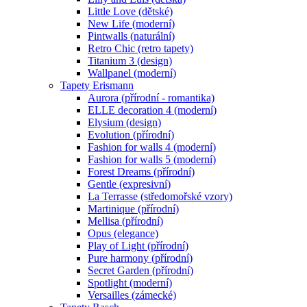
Little Love (dětské)
New Life (moderní)
Pintwalls (naturální)
Retro Chic (retro tapety)
Titanium 3 (design)
Wallpanel (moderní)
Tapety Erismann
Aurora (přírodní - romantika)
ELLE decoration 4 (moderní)
Elysium (design)
Evolution (přírodní)
Fashion for walls 4 (moderní)
Fashion for walls 5 (moderní)
Forest Dreams (přírodní)
Gentle (expresivní)
La Terrasse (středomořské vzory)
Martinique (přírodní)
Mellisa (přírodní)
Opus (elegance)
Play of Light (přírodní)
Pure harmony (přírodní)
Secret Garden (přírodní)
Spotlight (moderní)
Versailles (zámecké)