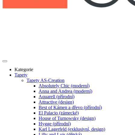
Kategorie
Tapety
Tapety AS-Creation
Absolutely Chic (moderní)
Anna and Andrea (moderní)
Aquarell (přírodní)
Attractive (design)
Best of Kámen a dřevo (přírodní)
El Palacio (zámecké)
House of Turnowsky (design)
Hygge (přírodní)
Karl Lagerfeld (exklusivní, design)
Lilly and Luis (dětská)