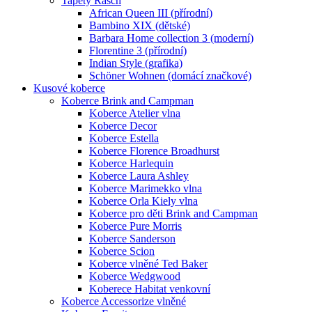
Tapety Rasch
African Queen III (přírodní)
Bambino XIX (dětské)
Barbara Home collection 3 (moderní)
Florentine 3 (přírodní)
Indian Style (grafika)
Schöner Wohnen (domácí značkové)
Kusové koberce
Koberce Brink and Campman
Koberce Atelier vlna
Koberce Decor
Koberce Estella
Koberce Florence Broadhurst
Koberce Harlequin
Koberce Laura Ashley
Koberce Marimekko vlna
Koberce Orla Kiely vlna
Koberce pro děti Brink and Campman
Koberce Pure Morris
Koberce Sanderson
Koberce Scion
Koberce vlněné Ted Baker
Koberce Wedgwood
Koberece Habitat venkovní
Koberce Accessorize vlněné