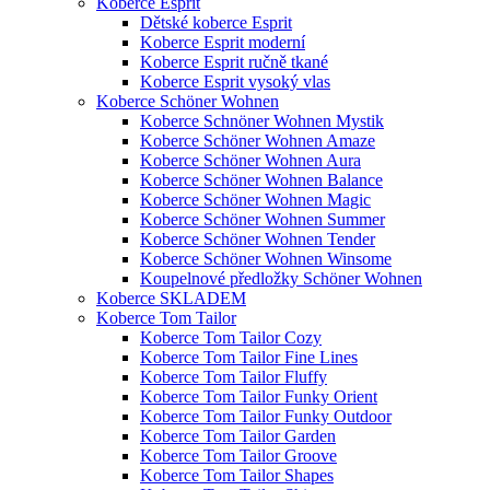
Koberce Esprit
Dětské koberce Esprit
Koberce Esprit moderní
Koberce Esprit ručně tkané
Koberce Esprit vysoký vlas
Koberce Schöner Wohnen
Koberce Schnöner Wohnen Mystik
Koberce Schöner Wohnen Amaze
Koberce Schöner Wohnen Aura
Koberce Schöner Wohnen Balance
Koberce Schöner Wohnen Magic
Koberce Schöner Wohnen Summer
Koberce Schöner Wohnen Tender
Koberce Schöner Wohnen Winsome
Koupelnové předložky Schöner Wohnen
Koberce SKLADEM
Koberce Tom Tailor
Koberce Tom Tailor Cozy
Koberce Tom Tailor Fine Lines
Koberce Tom Tailor Fluffy
Koberce Tom Tailor Funky Orient
Koberce Tom Tailor Funky Outdoor
Koberce Tom Tailor Garden
Koberce Tom Tailor Groove
Koberce Tom Tailor Shapes