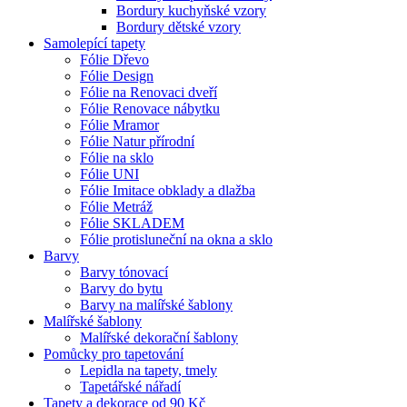
Bordury kuchyňské vzory
Bordury dětské vzory
Samolepící tapety
Fólie Dřevo
Fólie Design
Fólie na Renovaci dveří
Fólie Renovace nábytku
Fólie Mramor
Fólie Natur přírodní
Fólie na sklo
Fólie UNI
Fólie Imitace obklady a dlažba
Fólie Metráž
Fólie SKLADEM
Fólie protisluneční na okna a sklo
Barvy
Barvy tónovací
Barvy do bytu
Barvy na malířské šablony
Malířské šablony
Malířské dekorační šablony
Pomůcky pro tapetování
Lepidla na tapety, tmely
Tapetářské nářadí
Tapety a dekorace od 90 Kč