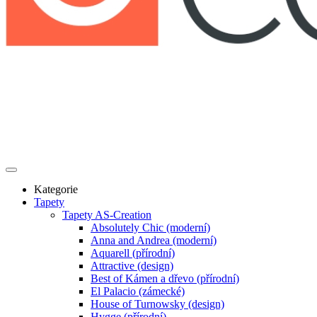
Kategorie
Tapety
Tapety AS-Creation
Absolutely Chic (moderní)
Anna and Andrea (moderní)
Aquarell (přírodní)
Attractive (design)
Best of Kámen a dřevo (přírodní)
El Palacio (zámecké)
House of Turnowsky (design)
Hygge (přírodní)