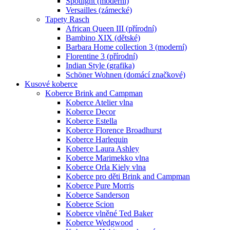
Spotlight (moderní)
Versailles (zámecké)
Tapety Rasch
African Queen III (přírodní)
Bambino XIX (dětské)
Barbara Home collection 3 (moderní)
Florentine 3 (přírodní)
Indian Style (grafika)
Schöner Wohnen (domácí značkové)
Kusové koberce
Koberce Brink and Campman
Koberce Atelier vlna
Koberce Decor
Koberce Estella
Koberce Florence Broadhurst
Koberce Harlequin
Koberce Laura Ashley
Koberce Marimekko vlna
Koberce Orla Kiely vlna
Koberce pro děti Brink and Campman
Koberce Pure Morris
Koberce Sanderson
Koberce Scion
Koberce vlněné Ted Baker
Koberce Wedgwood