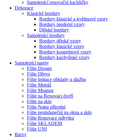
Samolepící renovační kachličky
Dekorace
Klasické bordury
Bordury klasické a květinové vzory
Bordury moderní vzory
Dětské bordury
Samolepící bordury
Bordury dětské vzory
Bordury klasické vzory
Bordury koupelnové vzory
Bordury kuchyňské vzory
Samolepící tapety
Fólie Design
Fólie Dřevo
Fólie Imitace obklady a dlažba
Fólie Metráž
Fólie Mramor
Fólie na Renovaci dveří
Fólie na sklo
Fólie Natur přírodní
Fólie protisluneční na okna a sklo
Fólie Renovace nábytku
Fólie SKLADEM
Fólie UNI
Barvy