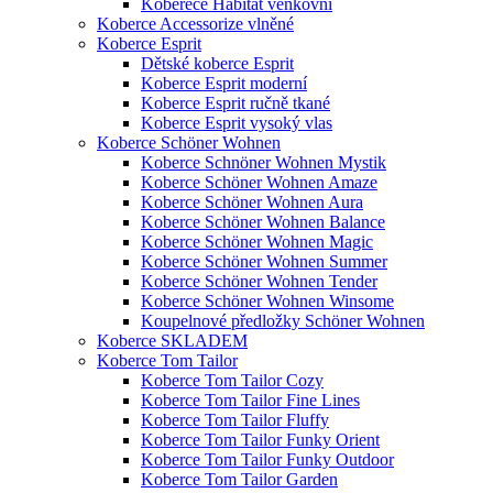
Koberece Habitat venkovní
Koberce Accessorize vlněné
Koberce Esprit
Dětské koberce Esprit
Koberce Esprit moderní
Koberce Esprit ručně tkané
Koberce Esprit vysoký vlas
Koberce Schöner Wohnen
Koberce Schnöner Wohnen Mystik
Koberce Schöner Wohnen Amaze
Koberce Schöner Wohnen Aura
Koberce Schöner Wohnen Balance
Koberce Schöner Wohnen Magic
Koberce Schöner Wohnen Summer
Koberce Schöner Wohnen Tender
Koberce Schöner Wohnen Winsome
Koupelnové předložky Schöner Wohnen
Koberce SKLADEM
Koberce Tom Tailor
Koberce Tom Tailor Cozy
Koberce Tom Tailor Fine Lines
Koberce Tom Tailor Fluffy
Koberce Tom Tailor Funky Orient
Koberce Tom Tailor Funky Outdoor
Koberce Tom Tailor Garden