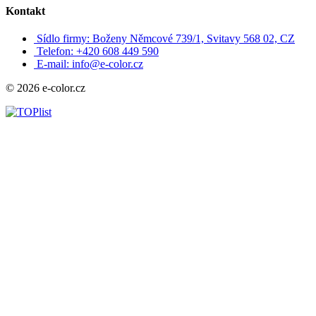
Kontakt
Sídlo firmy: Boženy Němcové 739/1, Svitavy 568 02, CZ
Telefon: +420 608 449 590
E-mail: info@e-color.cz
© 2026 e-color.cz