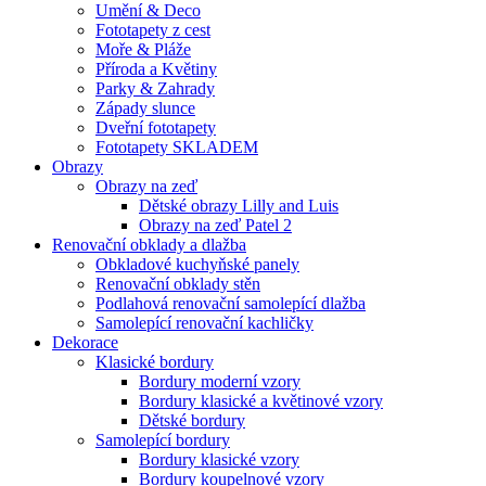
Umění & Deco
Fototapety z cest
Moře & Pláže
Příroda a Květiny
Parky & Zahrady
Západy slunce
Dveřní fototapety
Fototapety SKLADEM
Obrazy
Obrazy na zeď
Dětské obrazy Lilly and Luis
Obrazy na zeď Patel 2
Renovační obklady a dlažba
Obkladové kuchyňské panely
Renovační obklady stěn
Podlahová renovační samolepící dlažba
Samolepící renovační kachličky
Dekorace
Klasické bordury
Bordury moderní vzory
Bordury klasické a květinové vzory
Dětské bordury
Samolepící bordury
Bordury klasické vzory
Bordury koupelnové vzory