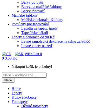
Barvy do bytu
Barvy na malířské šablony
Barvy tónovací
Malířské šablony
Malířské dekorační šablony
Pomůcky pro tapetování
Lepidla na tapety, tmely
Tapetářské nářadí
Tapety a dekorace od 90 Kč
Levné samolepící dekorace na stěnu za 90Kč
Levné tapety na zeď
Wish List
0
0
0.00 Kč
Nákupní košík je prázdný!
Hledej
Home
Tapety
Kusové koberce
Fototapety
Dětské fototapety