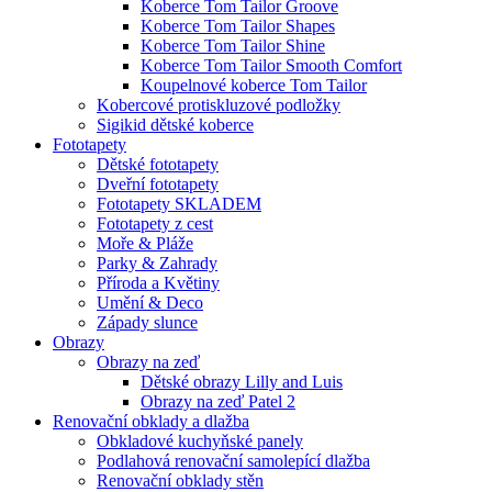
Koberce Tom Tailor Groove
Koberce Tom Tailor Shapes
Koberce Tom Tailor Shine
Koberce Tom Tailor Smooth Comfort
Koupelnové koberce Tom Tailor
Kobercové protiskluzové podložky
Sigikid dětské koberce
Fototapety
Dětské fototapety
Dveřní fototapety
Fototapety SKLADEM
Fototapety z cest
Moře & Pláže
Parky & Zahrady
Příroda a Květiny
Umění & Deco
Západy slunce
Obrazy
Obrazy na zeď
Dětské obrazy Lilly and Luis
Obrazy na zeď Patel 2
Renovační obklady a dlažba
Obkladové kuchyňské panely
Podlahová renovační samolepící dlažba
Renovační obklady stěn