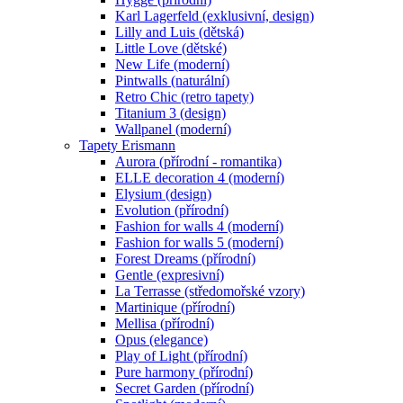
Karl Lagerfeld (exklusivní, design)
Lilly and Luis (dětská)
Little Love (dětské)
New Life (moderní)
Pintwalls (naturální)
Retro Chic (retro tapety)
Titanium 3 (design)
Wallpanel (moderní)
Tapety Erismann
Aurora (přírodní - romantika)
ELLE decoration 4 (moderní)
Elysium (design)
Evolution (přírodní)
Fashion for walls 4 (moderní)
Fashion for walls 5 (moderní)
Forest Dreams (přírodní)
Gentle (expresivní)
La Terrasse (středomořské vzory)
Martinique (přírodní)
Mellisa (přírodní)
Opus (elegance)
Play of Light (přírodní)
Pure harmony (přírodní)
Secret Garden (přírodní)