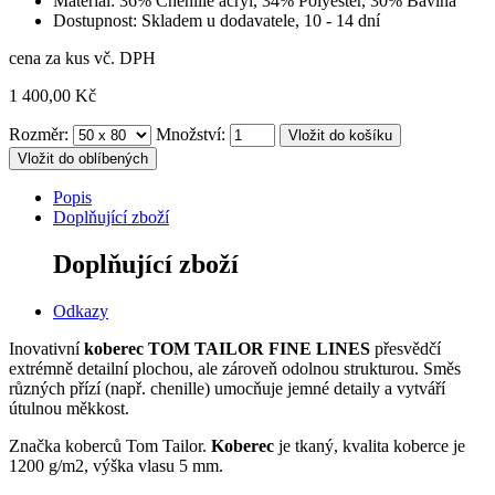
Materiál: 36% Chenille acryl, 34% Polyester, 30% Bavlna
Dostupnost: Skladem u dodavatele, 10 - 14 dní
cena za kus vč. DPH
1 400,00 Kč
Rozměr:
Množství:
Vložit do oblíbených
Popis
Doplňující zboží
Doplňující zboží
Odkazy
Inovativní
koberec TOM TAILOR FINE LINES
přesvědčí
extrémně detailní plochou, ale zároveň odolnou strukturou.
Směs
různých přízí (např. chenille) umocňuje jemné detaily a vytváří
útulnou měkkost.
Značka koberců Tom Tailor.
Koberec
je tkaný, kvalita koberce je
1200 g/m2, výška vlasu 5 mm.