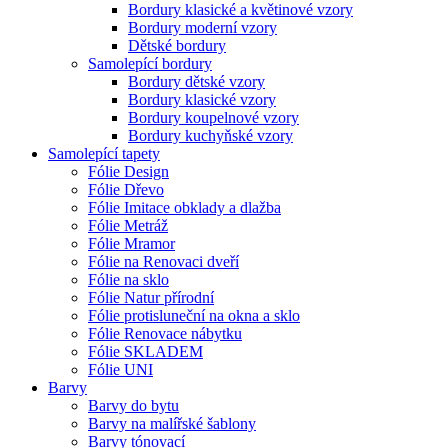
Bordury klasické a květinové vzory
Bordury moderní vzory
Dětské bordury
Samolepící bordury
Bordury dětské vzory
Bordury klasické vzory
Bordury koupelnové vzory
Bordury kuchyňské vzory
Samolepící tapety
Fólie Design
Fólie Dřevo
Fólie Imitace obklady a dlažba
Fólie Metráž
Fólie Mramor
Fólie na Renovaci dveří
Fólie na sklo
Fólie Natur přírodní
Fólie protisluneční na okna a sklo
Fólie Renovace nábytku
Fólie SKLADEM
Fólie UNI
Barvy
Barvy do bytu
Barvy na malířské šablony
Barvy tónovací