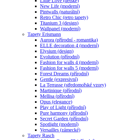
Little Love (dětské)
New Life (moderní)
Pintwalls (naturální)
Retro Chic (retro tapety)
Titanium 3 (design)
Wallpanel (moderní)
Tapety Erismann
Aurora (přírodní - romantika)
ELLE decoration 4 (moderní)
Elysium (design)
Evolution (přírodní)
Fashion for walls 4 (moderní)
Fashion for walls 5 (moderní)
Forest Dreams (přírodní)
Gentle (expresivní)
La Terrasse (středomořské vzory)
Martinique (přírodní)
Mellisa (přírodní)
Opus (elegance)
Play of Light (přírodní)
Pure harmony (přírodní)
Secret Garden (přírodní)
Spotlight (moderní)
Versailles (zámecké)
Tapety Rasch