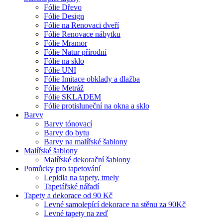
Fólie Dřevo
Fólie Design
Fólie na Renovaci dveří
Fólie Renovace nábytku
Fólie Mramor
Fólie Natur přírodní
Fólie na sklo
Fólie UNI
Fólie Imitace obklady a dlažba
Fólie Metráž
Fólie SKLADEM
Fólie protisluneční na okna a sklo
Barvy
Barvy tónovací
Barvy do bytu
Barvy na malířské šablony
Malířské šablony
Malířské dekorační šablony
Pomůcky pro tapetování
Lepidla na tapety, tmely
Tapetářské nářadí
Tapety a dekorace od 90 Kč
Levné samolepící dekorace na stěnu za 90Kč
Levné tapety na zeď