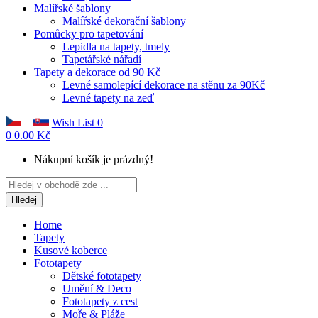
Malířské šablony
Malířské dekorační šablony
Pomůcky pro tapetování
Lepidla na tapety, tmely
Tapetářské nářadí
Tapety a dekorace od 90 Kč
Levné samolepící dekorace na stěnu za 90Kč
Levné tapety na zeď
Wish List
0
0
0.00 Kč
Nákupní košík je prázdný!
Hledej
Home
Tapety
Kusové koberce
Fototapety
Dětské fototapety
Umění & Deco
Fototapety z cest
Moře & Pláže