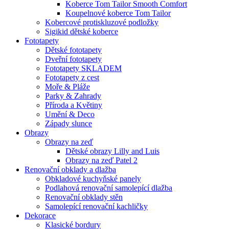
Koberce Tom Tailor Smooth Comfort
Koupelnové koberce Tom Tailor
Kobercové protiskluzové podložky
Sigikid dětské koberce
Fototapety
Dětské fototapety
Dveřní fototapety
Fototapety SKLADEM
Fototapety z cest
Moře & Pláže
Parky & Zahrady
Příroda a Květiny
Umění & Deco
Západy slunce
Obrazy
Obrazy na zeď
Dětské obrazy Lilly and Luis
Obrazy na zeď Patel 2
Renovační obklady a dlažba
Obkladové kuchyňské panely
Podlahová renovační samolepící dlažba
Renovační obklady stěn
Samolepící renovační kachličky
Dekorace
Klasické bordury