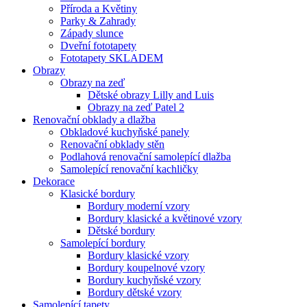
Příroda a Květiny
Parky & Zahrady
Západy slunce
Dveřní fototapety
Fototapety SKLADEM
Obrazy
Obrazy na zeď
Dětské obrazy Lilly and Luis
Obrazy na zeď Patel 2
Renovační obklady a dlažba
Obkladové kuchyňské panely
Renovační obklady stěn
Podlahová renovační samolepící dlažba
Samolepící renovační kachličky
Dekorace
Klasické bordury
Bordury moderní vzory
Bordury klasické a květinové vzory
Dětské bordury
Samolepící bordury
Bordury klasické vzory
Bordury koupelnové vzory
Bordury kuchyňské vzory
Bordury dětské vzory
Samolepící tapety