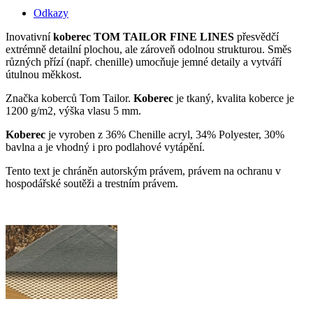
Odkazy
Inovativní
koberec TOM TAILOR FINE LINES
přesvědčí
extrémně detailní plochou, ale zároveň odolnou strukturou.
Směs
různých přízí (např. chenille) umocňuje jemné detaily a vytváří
útulnou měkkost.
Značka koberců Tom Tailor.
Koberec
je tkaný, kvalita koberce je
1200 g/m2, výška vlasu 5 mm.
Koberec
je vyroben z 36% Chenille acryl, 34% Polyester, 30%
bavlna a je vhodný i pro podlahové vytápění.
Tento text je chráněn autorským právem, právem na ochranu v
hospodářské soutěži a trestním právem.