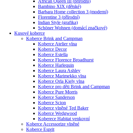
African Queen III (přírodní)
Bambino XIX (dětské)
Barbara Home collection 3 (moderní)
Florentine 3 (přírodní)
Indian Style (grafika)
Schöner Wohnen (domácí značkové)
Kusové koberce
Koberce Brink and Campman
Koberce Atelier vlna
Koberce Decor
Koberce Estella
Koberce Florence Broadhurst
Koberce Harlequin
Koberce Laura Ashley
Koberce Marimekko vlna
Koberce Orla Kiely vlna
Koberce pro děti Brink and Campman
Koberce Pure Morris
Koberce Sanderson
Koberce Scion
Koberce vlněné Ted Baker
Koberce Wedgwood
Koberece Habitat venkovní
Koberce Accessorize vlněné
Koberce Esprit