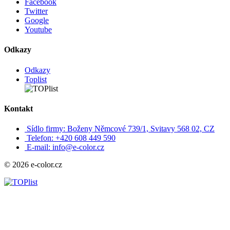
Facebook
Twitter
Google
Youtube
Odkazy
Odkazy
Toplist
Kontakt
Sídlo firmy: Boženy Němcové 739/1, Svitavy 568 02, CZ
Telefon: +420 608 449 590
E-mail: info@e-color.cz
© 2026 e-color.cz