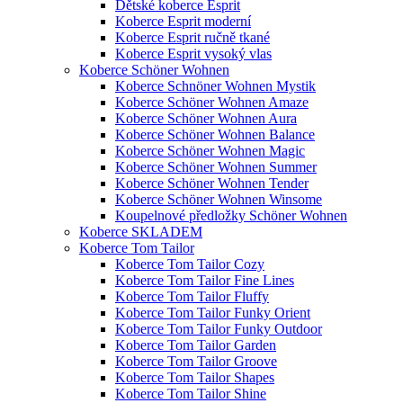
Dětské koberce Esprit
Koberce Esprit moderní
Koberce Esprit ručně tkané
Koberce Esprit vysoký vlas
Koberce Schöner Wohnen
Koberce Schnöner Wohnen Mystik
Koberce Schöner Wohnen Amaze
Koberce Schöner Wohnen Aura
Koberce Schöner Wohnen Balance
Koberce Schöner Wohnen Magic
Koberce Schöner Wohnen Summer
Koberce Schöner Wohnen Tender
Koberce Schöner Wohnen Winsome
Koupelnové předložky Schöner Wohnen
Koberce SKLADEM
Koberce Tom Tailor
Koberce Tom Tailor Cozy
Koberce Tom Tailor Fine Lines
Koberce Tom Tailor Fluffy
Koberce Tom Tailor Funky Orient
Koberce Tom Tailor Funky Outdoor
Koberce Tom Tailor Garden
Koberce Tom Tailor Groove
Koberce Tom Tailor Shapes
Koberce Tom Tailor Shine