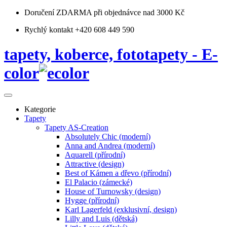
Doručení ZDARMA
při objednávce nad 3000 Kč
Rychlý kontakt +420 608 449 590
tapety, koberce, fototapety - E-
color
Kategorie
Tapety
Tapety AS-Creation
Absolutely Chic (moderní)
Anna and Andrea (moderní)
Aquarell (přírodní)
Attractive (design)
Best of Kámen a dřevo (přírodní)
El Palacio (zámecké)
House of Turnowsky (design)
Hygge (přírodní)
Karl Lagerfeld (exklusivní, design)
Lilly and Luis (dětská)