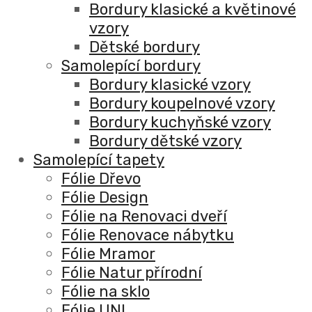
Bordury klasické a květinové
vzory
Dětské bordury
Samolepící bordury
Bordury klasické vzory
Bordury koupelnové vzory
Bordury kuchyňské vzory
Bordury dětské vzory
Samolepící tapety
Fólie Dřevo
Fólie Design
Fólie na Renovaci dveří
Fólie Renovace nábytku
Fólie Mramor
Fólie Natur přírodní
Fólie na sklo
Fólie UNI