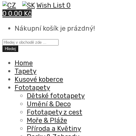
Wish List
0
0
0.00 Kč
Nákupní košík je prázdný!
Hledej
Home
Tapety
Kusové koberce
Fototapety
Dětské fototapety
Umění & Deco
Fototapety z cest
Moře & Pláže
Příroda a Květiny