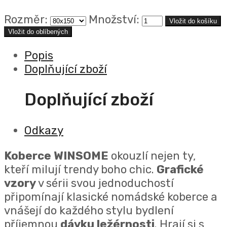
Rozměr:
Množství:
Vložit do oblíbených
Popis
Doplňující zboží
Doplňující zboží
Odkazy
Koberce WINSOME
okouzlí nejen ty,
kteří milují trendy boho chic.
Grafické
vzory
v sérii svou jednoduchostí
připomínají klasické nomádské koberce a
vnášejí do každého stylu bydlení
příjemnou
dávku ležérnosti
.
Hrají si s