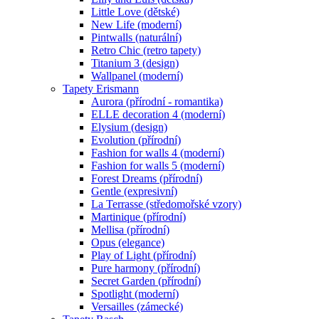
Little Love (dětské)
New Life (moderní)
Pintwalls (naturální)
Retro Chic (retro tapety)
Titanium 3 (design)
Wallpanel (moderní)
Tapety Erismann
Aurora (přírodní - romantika)
ELLE decoration 4 (moderní)
Elysium (design)
Evolution (přírodní)
Fashion for walls 4 (moderní)
Fashion for walls 5 (moderní)
Forest Dreams (přírodní)
Gentle (expresivní)
La Terrasse (středomořské vzory)
Martinique (přírodní)
Mellisa (přírodní)
Opus (elegance)
Play of Light (přírodní)
Pure harmony (přírodní)
Secret Garden (přírodní)
Spotlight (moderní)
Versailles (zámecké)