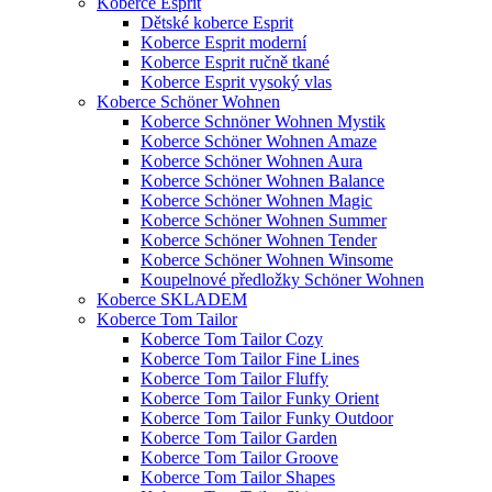
Koberce Esprit
Dětské koberce Esprit
Koberce Esprit moderní
Koberce Esprit ručně tkané
Koberce Esprit vysoký vlas
Koberce Schöner Wohnen
Koberce Schnöner Wohnen Mystik
Koberce Schöner Wohnen Amaze
Koberce Schöner Wohnen Aura
Koberce Schöner Wohnen Balance
Koberce Schöner Wohnen Magic
Koberce Schöner Wohnen Summer
Koberce Schöner Wohnen Tender
Koberce Schöner Wohnen Winsome
Koupelnové předložky Schöner Wohnen
Koberce SKLADEM
Koberce Tom Tailor
Koberce Tom Tailor Cozy
Koberce Tom Tailor Fine Lines
Koberce Tom Tailor Fluffy
Koberce Tom Tailor Funky Orient
Koberce Tom Tailor Funky Outdoor
Koberce Tom Tailor Garden
Koberce Tom Tailor Groove
Koberce Tom Tailor Shapes