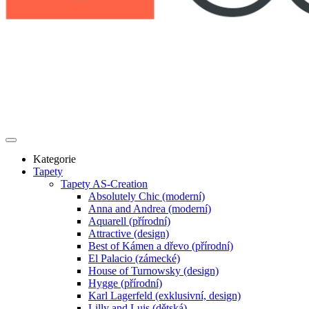
Kategorie
Tapety
Tapety AS-Creation
Absolutely Chic (moderní)
Anna and Andrea (moderní)
Aquarell (přírodní)
Attractive (design)
Best of Kámen a dřevo (přírodní)
El Palacio (zámecké)
House of Turnowsky (design)
Hygge (přírodní)
Karl Lagerfeld (exklusivní, design)
Lilly and Luis (dětská)