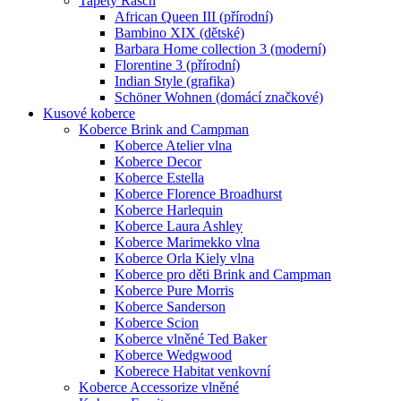
Tapety Rasch
African Queen III (přírodní)
Bambino XIX (dětské)
Barbara Home collection 3 (moderní)
Florentine 3 (přírodní)
Indian Style (grafika)
Schöner Wohnen (domácí značkové)
Kusové koberce
Koberce Brink and Campman
Koberce Atelier vlna
Koberce Decor
Koberce Estella
Koberce Florence Broadhurst
Koberce Harlequin
Koberce Laura Ashley
Koberce Marimekko vlna
Koberce Orla Kiely vlna
Koberce pro děti Brink and Campman
Koberce Pure Morris
Koberce Sanderson
Koberce Scion
Koberce vlněné Ted Baker
Koberce Wedgwood
Koberece Habitat venkovní
Koberce Accessorize vlněné