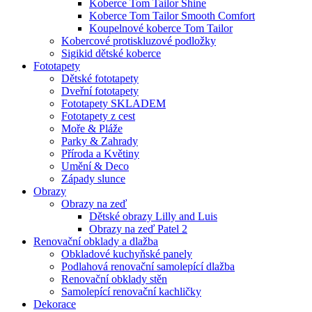
Koberce Tom Tailor Shine
Koberce Tom Tailor Smooth Comfort
Koupelnové koberce Tom Tailor
Kobercové protiskluzové podložky
Sigikid dětské koberce
Fototapety
Dětské fototapety
Dveřní fototapety
Fototapety SKLADEM
Fototapety z cest
Moře & Pláže
Parky & Zahrady
Příroda a Květiny
Umění & Deco
Západy slunce
Obrazy
Obrazy na zeď
Dětské obrazy Lilly and Luis
Obrazy na zeď Patel 2
Renovační obklady a dlažba
Obkladové kuchyňské panely
Podlahová renovační samolepící dlažba
Renovační obklady stěn
Samolepící renovační kachličky
Dekorace