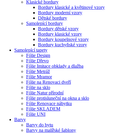
Klasické bordury
Bordury klasické a květinové vzory
Bordury moderní vzory
Dětské bordury
Samolepící bordury
Bordury dětské vzory
Bordury klasické vzory
Bordury koupelnové vzory
Bordury kuchyňské vzory
Samolepící tapety
Fólie Design
Fólie Dřevo
Fólie Imitace obklady a dlažba
Fólie Metráž
Fólie Mramor
Fólie na Renovaci dveří
Fólie na sklo
Fólie Natur přírodní
Fólie protisluneční na okna a sklo
Fólie Renovace nábytku
Fólie SKLADEM
Fólie UNI
Barvy
Barvy do bytu
Barvy na malířské šablony