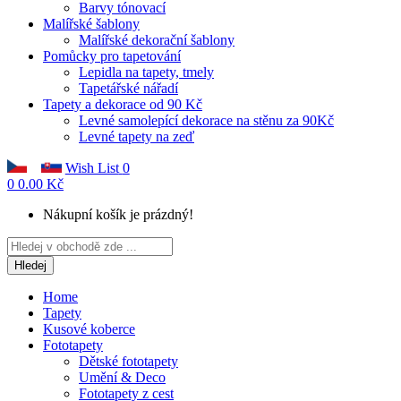
Barvy tónovací
Malířské šablony
Malířské dekorační šablony
Pomůcky pro tapetování
Lepidla na tapety, tmely
Tapetářské nářadí
Tapety a dekorace od 90 Kč
Levné samolepící dekorace na stěnu za 90Kč
Levné tapety na zeď
Wish List
0
0
0.00 Kč
Nákupní košík je prázdný!
Hledej
Home
Tapety
Kusové koberce
Fototapety
Dětské fototapety
Umění & Deco
Fototapety z cest