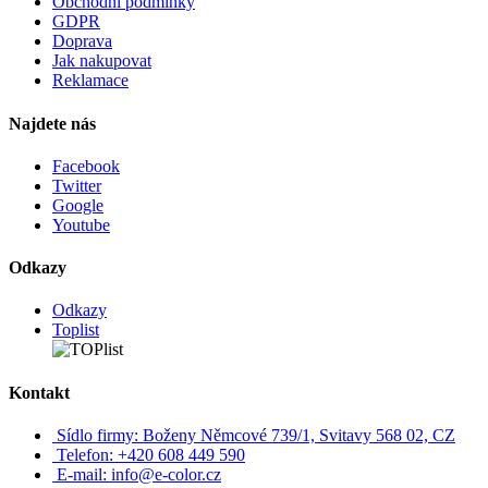
Obchodní podmínky
GDPR
Doprava
Jak nakupovat
Reklamace
Najdete nás
Facebook
Twitter
Google
Youtube
Odkazy
Odkazy
Toplist
Kontakt
Sídlo firmy: Boženy Němcové 739/1, Svitavy 568 02, CZ
Telefon: +420 608 449 590
E-mail: info@e-color.cz