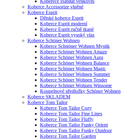
Koberece Habitat venkovní
Koberce Accessorize vlněné
Koberce Esprit
Dětské koberce Esprit
Koberce Esprit moderní
Koberce Esprit ručně tkané
Koberce Esprit vysoký vlas
Koberce Schöner Wohnen
Koberce Schnöner Wohnen Mystik
Koberce Schöner Wohnen Amaze
Koberce Schöner Wohnen Aura
Koberce Schöner Wohnen Balance
Koberce Schöner Wohnen Magic
Koberce Schöner Wohnen Summer
Koberce Schöner Wohnen Tender
Koberce Schöner Wohnen Winsome
Koupelnové předložky Schöner Wohnen
Koberce SKLADEM
Koberce Tom Tailor
Koberce Tom Tailor Cozy
Koberce Tom Tailor Fine Lines
Koberce Tom Tailor Fluffy
Koberce Tom Tailor Funky Orient
Koberce Tom Tailor Funky Outdoor
Koberce Tom Tailor Garden