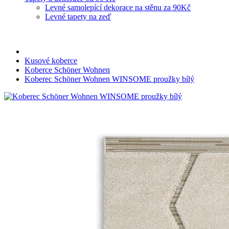
Levné samolepící dekorace na stěnu za 90Kč
Levné tapety na zeď
Kusové koberce
Koberce Schöner Wohnen
Koberec Schöner Wohnen WINSOME proužky bílý