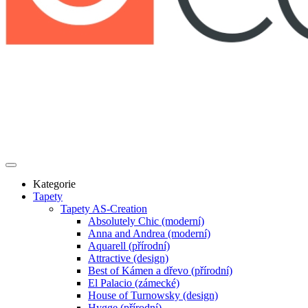
Kategorie
Tapety
Tapety AS-Creation
Absolutely Chic (moderní)
Anna and Andrea (moderní)
Aquarell (přírodní)
Attractive (design)
Best of Kámen a dřevo (přírodní)
El Palacio (zámecké)
House of Turnowsky (design)
Hygge (přírodní)