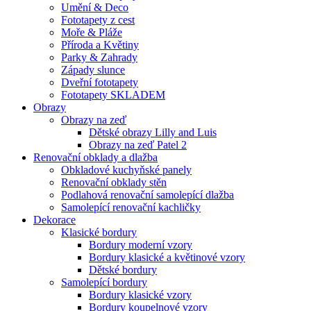
Umění & Deco
Fototapety z cest
Moře & Pláže
Příroda a Květiny
Parky & Zahrady
Západy slunce
Dveřní fototapety
Fototapety SKLADEM
Obrazy
Obrazy na zeď
Dětské obrazy Lilly and Luis
Obrazy na zeď Patel 2
Renovační obklady a dlažba
Obkladové kuchyňské panely
Renovační obklady stěn
Podlahová renovační samolepící dlažba
Samolepící renovační kachličky
Dekorace
Klasické bordury
Bordury moderní vzory
Bordury klasické a květinové vzory
Dětské bordury
Samolepící bordury
Bordury klasické vzory
Bordury koupelnové vzory