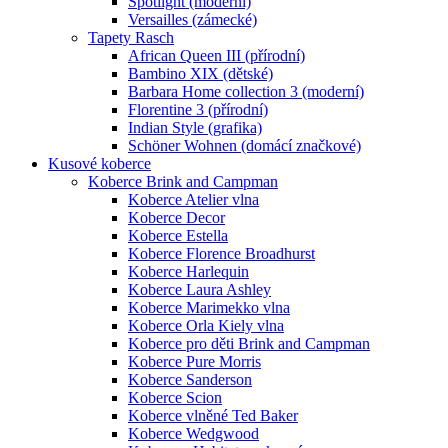
Spotlight (moderní)
Versailles (zámecké)
Tapety Rasch
African Queen III (přírodní)
Bambino XIX (dětské)
Barbara Home collection 3 (moderní)
Florentine 3 (přírodní)
Indian Style (grafika)
Schöner Wohnen (domácí značkové)
Kusové koberce
Koberce Brink and Campman
Koberce Atelier vlna
Koberce Decor
Koberce Estella
Koberce Florence Broadhurst
Koberce Harlequin
Koberce Laura Ashley
Koberce Marimekko vlna
Koberce Orla Kiely vlna
Koberce pro děti Brink and Campman
Koberce Pure Morris
Koberce Sanderson
Koberce Scion
Koberce vlněné Ted Baker
Koberce Wedgwood