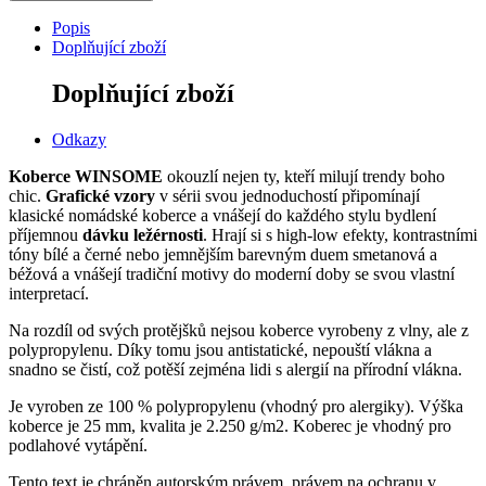
Popis
Doplňující zboží
Doplňující zboží
Odkazy
Koberce WINSOME
okouzlí nejen ty, kteří milují trendy boho
chic.
Grafické vzory
v sérii svou jednoduchostí připomínají
klasické nomádské koberce a vnášejí do každého stylu bydlení
příjemnou
dávku ležérnosti
.
Hrají si s high-low efekty, kontrastními
tóny bílé a černé nebo jemnějším barevným duem smetanová a
béžová a vnášejí tradiční motivy do moderní doby se svou vlastní
interpretací.
Na rozdíl od svých protějšků nejsou koberce vyrobeny z vlny, ale z
polypropylenu.
Díky tomu jsou antistatické, nepouští vlákna a
snadno se čistí, což potěší zejména lidi s alergií na přírodní vlákna.
Je vyroben ze 100 % polypropylenu (vhodný pro alergiky). Výška
koberce je 25 mm, kvalita je 2.250 g/m2. Koberec je vhodný pro
podlahové vytápění.
Tento text je chráněn autorským právem, právem na ochranu v