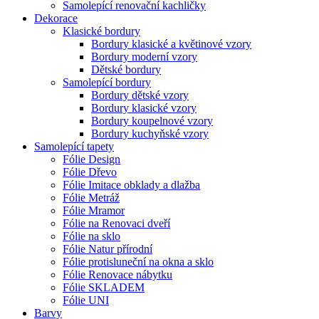
Samolepící renovační kachličky
Dekorace
Klasické bordury
Bordury klasické a květinové vzory
Bordury moderní vzory
Dětské bordury
Samolepící bordury
Bordury dětské vzory
Bordury klasické vzory
Bordury koupelnové vzory
Bordury kuchyňské vzory
Samolepící tapety
Fólie Design
Fólie Dřevo
Fólie Imitace obklady a dlažba
Fólie Metráž
Fólie Mramor
Fólie na Renovaci dveří
Fólie na sklo
Fólie Natur přírodní
Fólie protisluneční na okna a sklo
Fólie Renovace nábytku
Fólie SKLADEM
Fólie UNI
Barvy