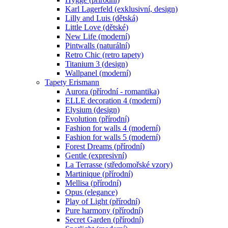
Karl Lagerfeld (exklusivní, design)
Lilly and Luis (dětská)
Little Love (dětské)
New Life (moderní)
Pintwalls (naturální)
Retro Chic (retro tapety)
Titanium 3 (design)
Wallpanel (moderní)
Tapety Erismann
Aurora (přírodní - romantika)
ELLE decoration 4 (moderní)
Elysium (design)
Evolution (přírodní)
Fashion for walls 4 (moderní)
Fashion for walls 5 (moderní)
Forest Dreams (přírodní)
Gentle (expresivní)
La Terrasse (středomořské vzory)
Martinique (přírodní)
Mellisa (přírodní)
Opus (elegance)
Play of Light (přírodní)
Pure harmony (přírodní)
Secret Garden (přírodní)