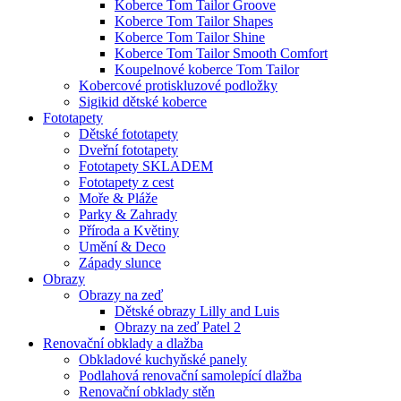
Koberce Tom Tailor Groove
Koberce Tom Tailor Shapes
Koberce Tom Tailor Shine
Koberce Tom Tailor Smooth Comfort
Koupelnové koberce Tom Tailor
Kobercové protiskluzové podložky
Sigikid dětské koberce
Fototapety
Dětské fototapety
Dveřní fototapety
Fototapety SKLADEM
Fototapety z cest
Moře & Pláže
Parky & Zahrady
Příroda a Květiny
Umění & Deco
Západy slunce
Obrazy
Obrazy na zeď
Dětské obrazy Lilly and Luis
Obrazy na zeď Patel 2
Renovační obklady a dlažba
Obkladové kuchyňské panely
Podlahová renovační samolepící dlažba
Renovační obklady stěn