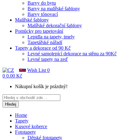
Barvy do bytu
Barvy na malířské šablony
Barvy tónovací
Malířské šablony
Malířské dekorační šablony
Pomůcky pro tapetování
Lepidla na tapety, tmely
Tapetářské nářadí
Tapety a dekorace od 90 Kč
Levné samolepící dekorace na stěnu za 90Kč
Levné tapety na zeď
Wish List
0
0
0.00 Kč
Nákupní košík je prázdný!
Hledej
Home
Tapety
Kusové koberce
Fototapety
Dětské fototapety