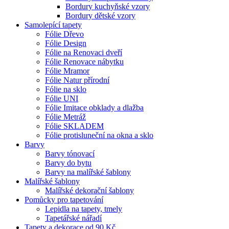
Bordury kuchyňské vzory
Bordury dětské vzory
Samolepící tapety
Fólie Dřevo
Fólie Design
Fólie na Renovaci dveří
Fólie Renovace nábytku
Fólie Mramor
Fólie Natur přírodní
Fólie na sklo
Fólie UNI
Fólie Imitace obklady a dlažba
Fólie Metráž
Fólie SKLADEM
Fólie protisluneční na okna a sklo
Barvy
Barvy tónovací
Barvy do bytu
Barvy na malířské šablony
Malířské šablony
Malířské dekorační šablony
Pomůcky pro tapetování
Lepidla na tapety, tmely
Tapetářské nářadí
Tapety a dekorace od 90 Kč