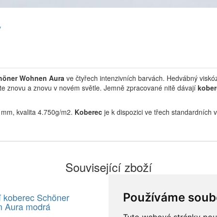
y
höner Wohnen Aura
ve čtyřech intenzivních barvách. Hedvábný viskóz
váte znovu a znovu v novém světle. Jemně zpracované nitě dávají
kober
5 mm, kvalita 4.750g/m2.
Koberec
je k dispozici ve třech standardních 
Související zboží
Používáme soub
í koberec Schöner
Luxusní koberec Schöner
 Aura modrá
Wohnen Aura antracit