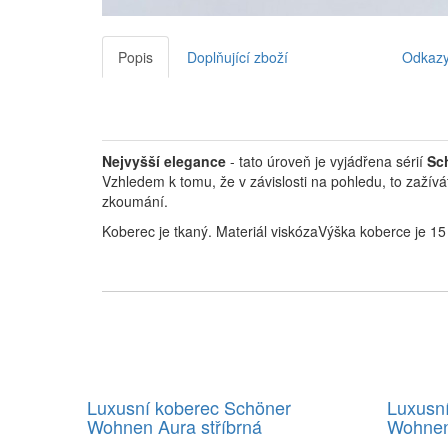
Popis
Doplňující zboží
Odkaz
Nejvyšší elegance
- tato úroveň je vyjádřena sérií
Sc
Vzhledem k tomu, že v závislosti na pohledu, to zaží
zkoumání.
Koberec je tkaný. Materiál viskózaVýška koberce je 1
Luxusní koberec Schöner
Luxusn
Wohnen Aura stříbrná
Wohnen