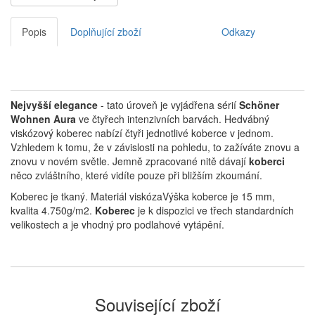
Popis
Doplňující zboží
Odkazy
Nejvyšší elegance
- tato úroveň je vyjádřena sérií
Schöner
Wohnen Aura
ve čtyřech intenzivních barvách. Hedvábný
viskózový koberec nabízí čtyři jednotlivé koberce v jednom.
Vzhledem k tomu, že v závislosti na pohledu, to zažíváte znovu a
znovu v novém světle. Jemně zpracované nitě dávají
koberci
něco zvláštního, které vidíte pouze při bližším zkoumání.
Koberec je tkaný. Materiál viskózaVýška koberce je 15 mm,
kvalita 4.750g/m2.
Koberec
je k dispozici ve třech standardních
velikostech a je vhodný pro podlahové vytápění.
Související zboží