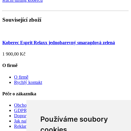
Ruční tufting koberců
Související zboží
Koberec Esprit Relaxx jednobarevný smaragdová zelená
1 900,00 Kč
O firmě
O firmě
Rychlý kontakt
Péče o zákazníka
Obchodní podmínky
GDPR
Doprava
Používáme soubory
Jak nakupovat
Reklamace
cookies