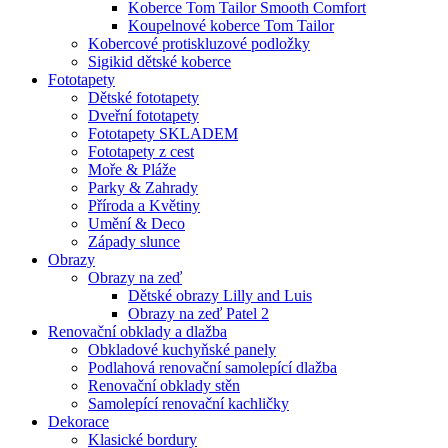
Koberce Tom Tailor Smooth Comfort
Koupelnové koberce Tom Tailor
Kobercové protiskluzové podložky
Sigikid dětské koberce
Fototapety
Dětské fototapety
Dveřní fototapety
Fototapety SKLADEM
Fototapety z cest
Moře & Pláže
Parky & Zahrady
Příroda a Květiny
Umění & Deco
Západy slunce
Obrazy
Obrazy na zeď
Dětské obrazy Lilly and Luis
Obrazy na zeď Patel 2
Renovační obklady a dlažba
Obkladové kuchyňské panely
Podlahová renovační samolepící dlažba
Renovační obklady stěn
Samolepící renovační kachličky
Dekorace
Klasické bordury