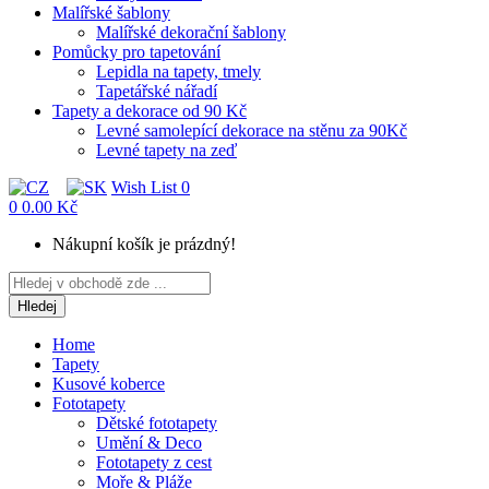
Malířské šablony
Malířské dekorační šablony
Pomůcky pro tapetování
Lepidla na tapety, tmely
Tapetářské nářadí
Tapety a dekorace od 90 Kč
Levné samolepící dekorace na stěnu za 90Kč
Levné tapety na zeď
Wish List
0
0
0.00 Kč
Nákupní košík je prázdný!
Hledej
Home
Tapety
Kusové koberce
Fototapety
Dětské fototapety
Umění & Deco
Fototapety z cest
Moře & Pláže