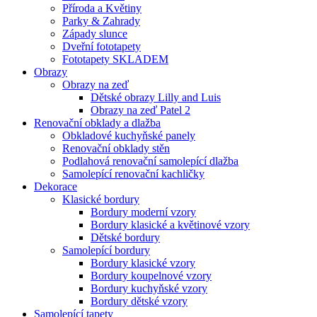
Příroda a Květiny
Parky & Zahrady
Západy slunce
Dveřní fototapety
Fototapety SKLADEM
Obrazy
Obrazy na zeď
Dětské obrazy Lilly and Luis
Obrazy na zeď Patel 2
Renovační obklady a dlažba
Obkladové kuchyňské panely
Renovační obklady stěn
Podlahová renovační samolepící dlažba
Samolepící renovační kachličky
Dekorace
Klasické bordury
Bordury moderní vzory
Bordury klasické a květinové vzory
Dětské bordury
Samolepící bordury
Bordury klasické vzory
Bordury koupelnové vzory
Bordury kuchyňské vzory
Bordury dětské vzory
Samolepící tapety