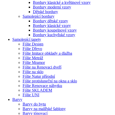
Bordury klasické a květinové vzory
Bordury moderní vzory
Dětské bordury
Samolepící bordury
Bordury dětské vzory
Bordury klasické vzory
Bordury koupelnové vzory
Bordury kuchyňské vzory
Samolepící tapety
Fólie Design
Fólie Dřevo
Fólie Imitace obklady a dlažba
Fólie Metráž
Fólie Mramor
Fólie na Renovaci dveří
Fólie na sklo
Fólie Natur přírodní
Fólie protisluneční na okna a sklo
Fólie Renovace nábytku
Fólie SKLADEM
Fólie UNI
Barvy
Barvy do bytu
Barvy na malířské šablony
Barvy tónovací