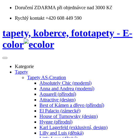
Doručení ZDARMA
při objednávce nad 3000 Kč
Rychlý kontakt +420 608 449 590
tapety, koberce, fototapety - E-
color
Kategorie
Tapety
Tapety AS-Creation
Absolutely Chic (moderní)
Anna and Andrea (moderní)
Aquarell (přírodní)
Attractive (design)
Best of Kámen a dřevo (přírodní)
El Palacio (zámecké)
House of Turnowsky (design)
Hygge (přírodní)
Karl Lagerfeld (exklusivní, design)
Lilly and Luis (dětská)