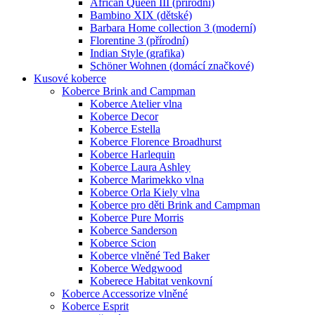
African Queen III (přírodní)
Bambino XIX (dětské)
Barbara Home collection 3 (moderní)
Florentine 3 (přírodní)
Indian Style (grafika)
Schöner Wohnen (domácí značkové)
Kusové koberce
Koberce Brink and Campman
Koberce Atelier vlna
Koberce Decor
Koberce Estella
Koberce Florence Broadhurst
Koberce Harlequin
Koberce Laura Ashley
Koberce Marimekko vlna
Koberce Orla Kiely vlna
Koberce pro děti Brink and Campman
Koberce Pure Morris
Koberce Sanderson
Koberce Scion
Koberce vlněné Ted Baker
Koberce Wedgwood
Koberece Habitat venkovní
Koberce Accessorize vlněné
Koberce Esprit