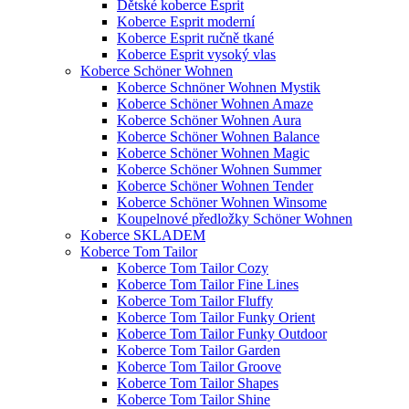
Dětské koberce Esprit
Koberce Esprit moderní
Koberce Esprit ručně tkané
Koberce Esprit vysoký vlas
Koberce Schöner Wohnen
Koberce Schnöner Wohnen Mystik
Koberce Schöner Wohnen Amaze
Koberce Schöner Wohnen Aura
Koberce Schöner Wohnen Balance
Koberce Schöner Wohnen Magic
Koberce Schöner Wohnen Summer
Koberce Schöner Wohnen Tender
Koberce Schöner Wohnen Winsome
Koupelnové předložky Schöner Wohnen
Koberce SKLADEM
Koberce Tom Tailor
Koberce Tom Tailor Cozy
Koberce Tom Tailor Fine Lines
Koberce Tom Tailor Fluffy
Koberce Tom Tailor Funky Orient
Koberce Tom Tailor Funky Outdoor
Koberce Tom Tailor Garden
Koberce Tom Tailor Groove
Koberce Tom Tailor Shapes
Koberce Tom Tailor Shine