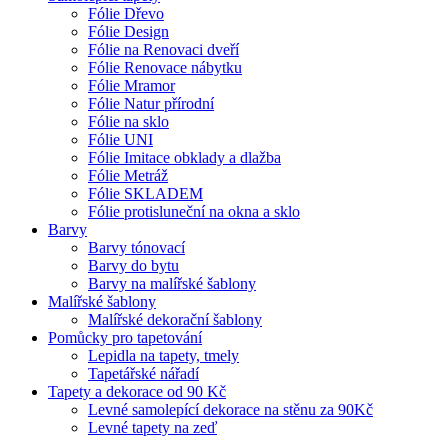
Fólie Dřevo
Fólie Design
Fólie na Renovaci dveří
Fólie Renovace nábytku
Fólie Mramor
Fólie Natur přírodní
Fólie na sklo
Fólie UNI
Fólie Imitace obklady a dlažba
Fólie Metráž
Fólie SKLADEM
Fólie protisluneční na okna a sklo
Barvy
Barvy tónovací
Barvy do bytu
Barvy na malířské šablony
Malířské šablony
Malířské dekorační šablony
Pomůcky pro tapetování
Lepidla na tapety, tmely
Tapetářské nářadí
Tapety a dekorace od 90 Kč
Levné samolepící dekorace na stěnu za 90Kč
Levné tapety na zeď