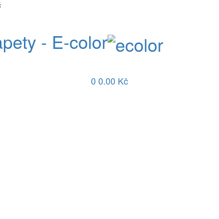
č
apety - E-color
0
0.00 Kč