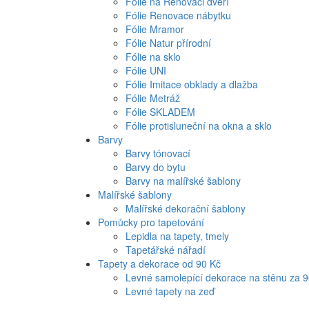
Fólie na Renovaci dveří
Fólie Renovace nábytku
Fólie Mramor
Fólie Natur přírodní
Fólie na sklo
Fólie UNI
Fólie Imitace obklady a dlažba
Fólie Metráž
Fólie SKLADEM
Fólie protisluneční na okna a sklo
Barvy
Barvy tónovací
Barvy do bytu
Barvy na malířské šablony
Malířské šablony
Malířské dekorační šablony
Pomůcky pro tapetování
Lepidla na tapety, tmely
Tapetářské nářadí
Tapety a dekorace od 90 Kč
Levné samolepící dekorace na stěnu za 
Levné tapety na zeď