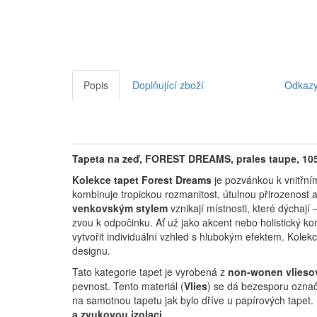
Popis
Doplňující zboží
Odkaz
Tapeta na zeď, FOREST DREAMS, prales taupe, 10
Kolekce tapet Forest Dreams
je pozvánkou k vnitřním
kombinuje tropickou rozmanitost, útulnou přirozenost a
venkovským stylem
vznikají místnosti, které dýchají 
zvou k odpočinku.
Ať už jako akcent nebo holistický ko
vytvořit individuální vzhled s hlubokým efektem.
Kolekc
designu.
Tato kategorie tapet je vyrobená z
non-wonen vlieso
pevnost. Tento materiál (
Vlies
) se dá bezesporu označi
na samotnou tapetu jak bylo dříve u papírových tapet.
a zvukovou izolaci
.