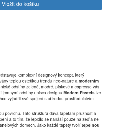
dstavuje komplexní designový koncept, který
ovány teplou estetikou trendu neo-nature a
moderním
onické odstíny zelené, modré, pískové a espresso vás
ti jemnými odstíny unisex designu
Modern Pastels
lze
ce vyjádřit své spojení s přírodou prostřednictvím
ou povrchu. Tato struktura dává tapetám pružnost a
pení a to tím, že lepidlo se nanáší pouze na zeď a ne
 panelových domech. Jako každé tapety tvoří
tepelnou