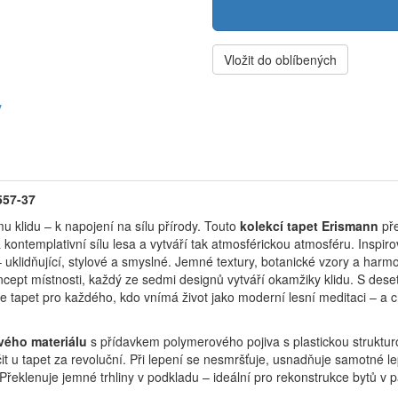
Vložit do oblíbených
y
557-37
u klidu – k napojení na sílu přírody.
Touto
kolekcí tapet Erismann
pře
 kontemplativní sílu lesa a vytváří tak atmosférickou atmosféru.
Inspir
– uklidňující, stylové a smyslné.
Jemné textury, botanické vzory a harm
ncept místnosti, každý ze sedmi designů vytváří okamžiky klidu.
S dese
e tapet pro každého, kdo vnímá život jako moderní lesní meditaci – a ch
vého materiálu
s přídavkem polymerového pojiva s plastickou struktur
t u tapet za revoluční. Při lepení se nesmršťuje, usnadňuje samotné le
 Překlenuje jemné trhliny v podkladu – ideální pro rekonstrukce bytů v