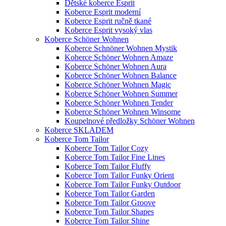
Dětské koberce Esprit
Koberce Esprit moderní
Koberce Esprit ručně tkané
Koberce Esprit vysoký vlas
Koberce Schöner Wohnen
Koberce Schnöner Wohnen Mystik
Koberce Schöner Wohnen Amaze
Koberce Schöner Wohnen Aura
Koberce Schöner Wohnen Balance
Koberce Schöner Wohnen Magic
Koberce Schöner Wohnen Summer
Koberce Schöner Wohnen Tender
Koberce Schöner Wohnen Winsome
Koupelnové předložky Schöner Wohnen
Koberce SKLADEM
Koberce Tom Tailor
Koberce Tom Tailor Cozy
Koberce Tom Tailor Fine Lines
Koberce Tom Tailor Fluffy
Koberce Tom Tailor Funky Orient
Koberce Tom Tailor Funky Outdoor
Koberce Tom Tailor Garden
Koberce Tom Tailor Groove
Koberce Tom Tailor Shapes
Koberce Tom Tailor Shine