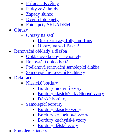
Příroda a Květiny
Parky & Zahrady
Západy slunce
Dveřní fototapety
Fototapety SKLADEM
Obrazy
Obrazy na zeď
Dětské obrazy Lilly and Luis
Obrazy na zeď Patel 2
Renovační obklady a dlažba
Obkladové kuchyňské panely
Renovační obklady stěn
Podlahová renovační samolepící dlažba
Samolepící renovační kachličky
Dekorace
Klasické bordury
Bordury moderní vzory
Bordury klasické a květinové vzory
Dětské bordury
Samolepící bordury
Bordury klasické vzory
Bordury koupelnové vzory
Bordury kuchyňské vzory
Bordury dětské vzory
Samolepící tapety