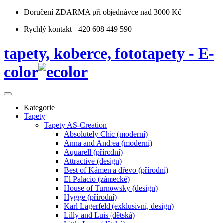
Doručení ZDARMA
při objednávce nad 3000 Kč
Rychlý kontakt +420 608 449 590
tapety, koberce, fototapety - E-
color
Kategorie
Tapety
Tapety AS-Creation
Absolutely Chic (moderní)
Anna and Andrea (moderní)
Aquarell (přírodní)
Attractive (design)
Best of Kámen a dřevo (přírodní)
El Palacio (zámecké)
House of Turnowsky (design)
Hygge (přírodní)
Karl Lagerfeld (exklusivní, design)
Lilly and Luis (dětská)