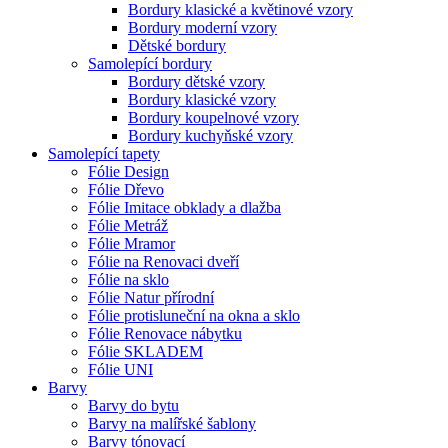
Bordury klasické a květinové vzory
Bordury moderní vzory
Dětské bordury
Samolepící bordury
Bordury dětské vzory
Bordury klasické vzory
Bordury koupelnové vzory
Bordury kuchyňské vzory
Samolepící tapety
Fólie Design
Fólie Dřevo
Fólie Imitace obklady a dlažba
Fólie Metráž
Fólie Mramor
Fólie na Renovaci dveří
Fólie na sklo
Fólie Natur přírodní
Fólie protisluneční na okna a sklo
Fólie Renovace nábytku
Fólie SKLADEM
Fólie UNI
Barvy
Barvy do bytu
Barvy na malířské šablony
Barvy tónovací