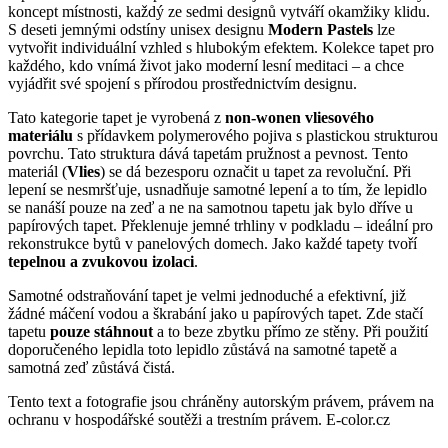
koncept místnosti, každý ze sedmi designů vytváří okamžiky klidu.
S deseti jemnými odstíny unisex designu
Modern Pastels
lze
vytvořit individuální vzhled s hlubokým efektem.
Kolekce tapet pro
každého, kdo vnímá život jako moderní lesní meditaci – a chce
vyjádřit své spojení s přírodou prostřednictvím designu.
Tato kategorie tapet je vyrobená z
non-wonen vliesového
materiálu
s přídavkem polymerového pojiva s plastickou strukturou
povrchu. Tato struktura dává tapetám pružnost a pevnost. Tento
materiál (
Vlies
) se dá bezesporu označit u tapet za revoluční. Při
lepení se nesmršťuje, usnadňuje samotné lepení a to tím, že lepidlo
se nanáší pouze na zeď a ne na samotnou tapetu jak bylo dříve u
papírových tapet. Překlenuje jemné trhliny v podkladu – ideální pro
rekonstrukce bytů v panelových domech. Jako každé tapety tvoří
tepelnou a zvukovou izolaci
.
Samotné odstraňování tapet je velmi jednoduché a efektivní, již
žádné máčení vodou a škrabání jako u papírových tapet. Zde stačí
tapetu
pouze stáhnout
a to beze zbytku přímo ze stěny. Při použití
doporučeného lepidla toto lepidlo zůstává na samotné tapetě a
samotná zeď zůstává čistá.
Tento text a fotografie jsou chráněny autorským právem, právem na
ochranu v hospodářské soutěži a trestním právem. E-color.cz