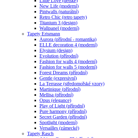
Little Love (dětské)
New Life (moderní)
Pintwalls (naturální)
Retro Chic (retro tapety)
Titanium 3 (design)
Wallpanel (moderní)
Tapety Erismann
Aurora (přírodní - romantika)
ELLE decoration 4 (moderní)
Elysium (design)
Evolution (přírodní)
Fashion for walls 4 (moderní)
Fashion for walls 5 (moderní)
Forest Dreams (přírodní)
Gentle (expresivní)
La Terrasse (středomořské vzory)
Martinique (přírodní)
Mellisa (přírodní)
Opus (elegance)
Play of Light (přírodní)
Pure harmony (přírodní)
Secret Garden (přírodní)
Spotlight (moderní)
Versailles (zámecké)
Tapety Rasch