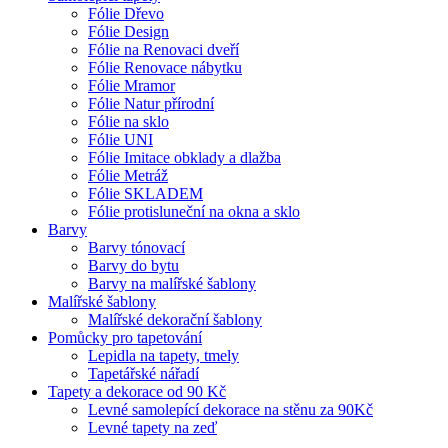
Fólie Dřevo
Fólie Design
Fólie na Renovaci dveří
Fólie Renovace nábytku
Fólie Mramor
Fólie Natur přírodní
Fólie na sklo
Fólie UNI
Fólie Imitace obklady a dlažba
Fólie Metráž
Fólie SKLADEM
Fólie protisluneční na okna a sklo
Barvy
Barvy tónovací
Barvy do bytu
Barvy na malířské šablony
Malířské šablony
Malířské dekorační šablony
Pomůcky pro tapetování
Lepidla na tapety, tmely
Tapetářské nářadí
Tapety a dekorace od 90 Kč
Levné samolepící dekorace na stěnu za 90Kč
Levné tapety na zeď