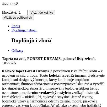
466,00 Kč
Množství:
Vložit do oblíbených
Popis
Doplňující zboží
Doplňující zboží
Odkazy
Tapeta na zeď, FOREST DREAMS, palmové listy zelená,
10558-07
Kolekce tapet Forest Dreams
je pozvánkou k vnitřnímu klidu – k
napojení na sílu přírody.
Touto
kolekcí tapet Erismann
představuje
komplexní designový koncept, který kombinuje tropickou
rozmanitost, útulnou přirozenost a kontemplativní sílu lesa a vytváří
tak atmosférickou atmosféru.
Inspirovány teplou estetikou trendu
neo-nature a
moderním venkovským stylem
vznikají místnosti,
které dýchají – uklidňující, stylové a smyslné.
Jemné textury,
botanické vzory a harmonické odstíny zelené, modré, pískové a
espresso vás zvou k odpočinku.
Ať už jako akcent nebo holistický