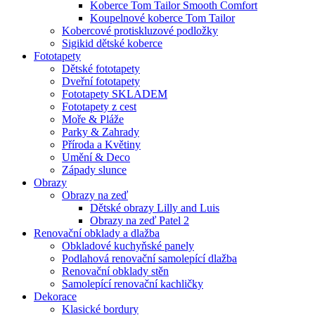
Koberce Tom Tailor Smooth Comfort
Koupelnové koberce Tom Tailor
Kobercové protiskluzové podložky
Sigikid dětské koberce
Fototapety
Dětské fototapety
Dveřní fototapety
Fototapety SKLADEM
Fototapety z cest
Moře & Pláže
Parky & Zahrady
Příroda a Květiny
Umění & Deco
Západy slunce
Obrazy
Obrazy na zeď
Dětské obrazy Lilly and Luis
Obrazy na zeď Patel 2
Renovační obklady a dlažba
Obkladové kuchyňské panely
Podlahová renovační samolepící dlažba
Renovační obklady stěn
Samolepící renovační kachličky
Dekorace
Klasické bordury