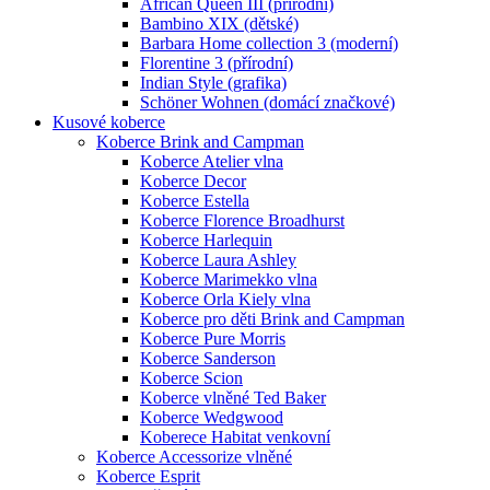
African Queen III (přírodní)
Bambino XIX (dětské)
Barbara Home collection 3 (moderní)
Florentine 3 (přírodní)
Indian Style (grafika)
Schöner Wohnen (domácí značkové)
Kusové koberce
Koberce Brink and Campman
Koberce Atelier vlna
Koberce Decor
Koberce Estella
Koberce Florence Broadhurst
Koberce Harlequin
Koberce Laura Ashley
Koberce Marimekko vlna
Koberce Orla Kiely vlna
Koberce pro děti Brink and Campman
Koberce Pure Morris
Koberce Sanderson
Koberce Scion
Koberce vlněné Ted Baker
Koberce Wedgwood
Koberece Habitat venkovní
Koberce Accessorize vlněné
Koberce Esprit