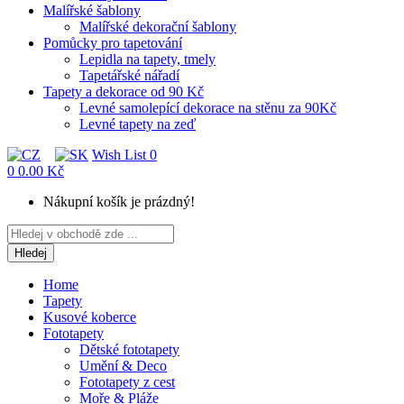
Malířské šablony
Malířské dekorační šablony
Pomůcky pro tapetování
Lepidla na tapety, tmely
Tapetářské nářadí
Tapety a dekorace od 90 Kč
Levné samolepící dekorace na stěnu za 90Kč
Levné tapety na zeď
Wish List
0
0
0.00 Kč
Nákupní košík je prázdný!
Hledej
Home
Tapety
Kusové koberce
Fototapety
Dětské fototapety
Umění & Deco
Fototapety z cest
Moře & Pláže