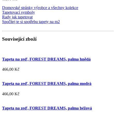
Domovské stránky výrobce a všechny kolekce
Tapetovací symboly
Rady jak tapetovat
Spočítej te si spotřebu tapety na m2
Související zboží
Tapeta na zeď, FOREST DREAMS, palma hnědá
466,00 Kč
Tapeta na zeď, FOREST DREAMS, palma modrá
466,00 Kč
Tapeta na zeď, FOREST DREAMS, palma béžová