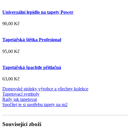
Univerzální lepidlo na tapety Power
90,00 Kč
Tapetářská štětka Profesional
95,00 Kč
Tapetářská špachtle přítlačná
63,00 Kč
Domovské stránky výrobce a všechny kolekce
Tapetovací symboly
Rady jak tapetovat
Spočítej te si spotřebu tapety na m2
Související zboží