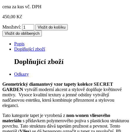
cena za kus vč. DPH
450,00 Kč
Množství:
Vložit do oblíbených
Popis
Doplňující zboží
Doplňující zboží
Odkazy
Geometrický diamantový vzor tapety kolekce SECRET
GARDEN
vytváří moderní akcent a stylově doplňuje květinové
motivy.
Vysoce kvalitní textury a jemné odstíny vytvářejí
nadčasovou estetiku, která kombinuje přirozenost a stylovou
eleganci.
Tato kategorie tapet je vyrobená z
non-wonen vliesového
materiálu
s přídavkem polymerového pojiva s plastickou strukturou
povrchu. Tato struktura dává tapetám pružnost a pevnost. Tento
materiál (
Vlies
) se dá bezesporu označit u tapet za revoluční. Při