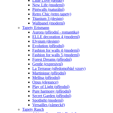
Little Love (dětské)
New Life (moderní)
Pintwalls (naturální)
Retro Chic (retro tapety)
Titanium 3 (design)
Wallpanel (moderní)
Tapety Erismann
Aurora (přírodní - romantika)
ELLE decoration 4 (moderní)
Elysium (design)
Evolution (přírodní)
Fashion for walls 4 (moderní)
Fashion for walls 5 (moderní)
Forest Dreams (přírodní)
Gentle (expresivní)
La Terrasse (středomořské vzory)
Martinique (přírodní)
Mellisa (přírodní)
Opus (elegance)
Play of Light (přírodní)
Pure harmony (přírodní)
Secret Garden (přírodní)
Spotlight (moderní)
Versailles (zámecké)
Tapety Rasch