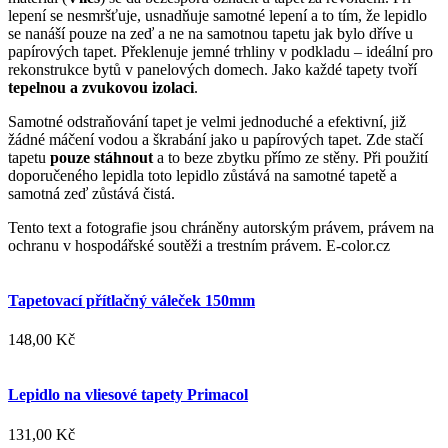
lepení se nesmršťuje, usnadňuje samotné lepení a to tím, že lepidlo
se nanáší pouze na zeď a ne na samotnou tapetu jak bylo dříve u
papírových tapet. Překlenuje jemné trhliny v podkladu – ideální pro
rekonstrukce bytů v panelových domech. Jako každé tapety tvoří
tepelnou a zvukovou izolaci
.
Samotné odstraňování tapet je velmi jednoduché a efektivní, již
žádné máčení vodou a škrabání jako u papírových tapet. Zde stačí
tapetu
pouze stáhnout
a to beze zbytku přímo ze stěny. Při použití
doporučeného lepidla toto lepidlo zůstává na samotné tapetě a
samotná zeď zůstává čistá.
Tento text a fotografie jsou chráněny autorským právem, právem na
ochranu v hospodářské soutěži a trestním právem. E-color.cz
Tapetovací přítlačný váleček 150mm
148,00 Kč
Lepidlo na vliesové tapety Primacol
131,00 Kč