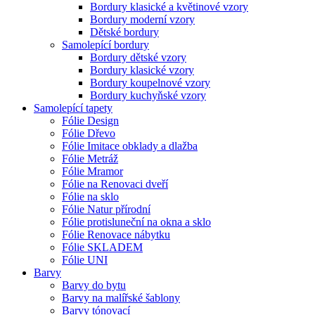
Bordury klasické a květinové vzory
Bordury moderní vzory
Dětské bordury
Samolepící bordury
Bordury dětské vzory
Bordury klasické vzory
Bordury koupelnové vzory
Bordury kuchyňské vzory
Samolepící tapety
Fólie Design
Fólie Dřevo
Fólie Imitace obklady a dlažba
Fólie Metráž
Fólie Mramor
Fólie na Renovaci dveří
Fólie na sklo
Fólie Natur přírodní
Fólie protisluneční na okna a sklo
Fólie Renovace nábytku
Fólie SKLADEM
Fólie UNI
Barvy
Barvy do bytu
Barvy na malířské šablony
Barvy tónovací