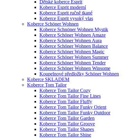
Dětské koberce Esprit
Koberce Esprit moderní
Koberce Esprit ručně tkané
Koberce Esprit vysoký vlas
Koberce Schöner Wohnen
Koberce Schnöner Wohnen Mystik
Koberce Schöner Wohnen Amaze
Koberce Schöner Wohnen Aura
Koberce Schöner Wohnen Balance
Koberce Schöner Wohnen Magic
Koberce Schöner Wohnen Summer
Koberce Schöner Wohnen Tender
Koberce Schöner Wohnen Winsome
Koupelnové předložky Schöner Wohnen
Koberce SKLADEM
Koberce Tom Tailor
Koberce Tom Tailor Cozy
Koberce Tom Tailor Fine Lines
Koberce Tom Tailor Fluffy
Koberce Tom Tailor Funky Orient
Koberce Tom Tailor Funky Outdoor
Koberce Tom Tailor Garden
Koberce Tom Tailor Groove
Koberce Tom Tailor Shapes
Koberce Tom Tailor Shine