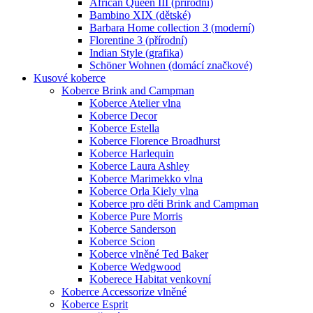
African Queen III (přírodní)
Bambino XIX (dětské)
Barbara Home collection 3 (moderní)
Florentine 3 (přírodní)
Indian Style (grafika)
Schöner Wohnen (domácí značkové)
Kusové koberce
Koberce Brink and Campman
Koberce Atelier vlna
Koberce Decor
Koberce Estella
Koberce Florence Broadhurst
Koberce Harlequin
Koberce Laura Ashley
Koberce Marimekko vlna
Koberce Orla Kiely vlna
Koberce pro děti Brink and Campman
Koberce Pure Morris
Koberce Sanderson
Koberce Scion
Koberce vlněné Ted Baker
Koberce Wedgwood
Koberece Habitat venkovní
Koberce Accessorize vlněné
Koberce Esprit