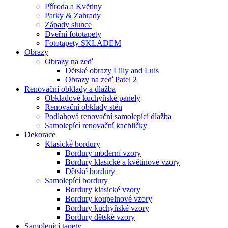
Příroda a Květiny
Parky & Zahrady
Západy slunce
Dveřní fototapety
Fototapety SKLADEM
Obrazy
Obrazy na zeď
Dětské obrazy Lilly and Luis
Obrazy na zeď Patel 2
Renovační obklady a dlažba
Obkladové kuchyňské panely
Renovační obklady stěn
Podlahová renovační samolepící dlažba
Samolepící renovační kachličky
Dekorace
Klasické bordury
Bordury moderní vzory
Bordury klasické a květinové vzory
Dětské bordury
Samolepící bordury
Bordury klasické vzory
Bordury koupelnové vzory
Bordury kuchyňské vzory
Bordury dětské vzory
Samolepící tapety