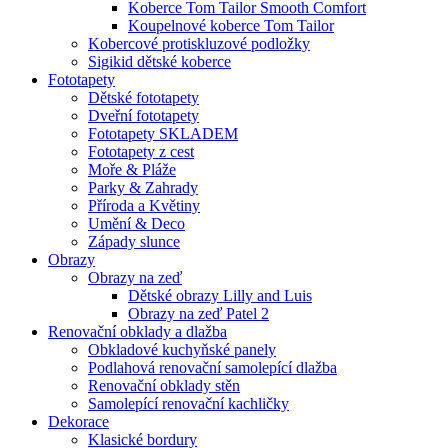
Koberce Tom Tailor Smooth Comfort
Koupelnové koberce Tom Tailor
Kobercové protiskluzové podložky
Sigikid dětské koberce
Fototapety
Dětské fototapety
Dveřní fototapety
Fototapety SKLADEM
Fototapety z cest
Moře & Pláže
Parky & Zahrady
Příroda a Květiny
Umění & Deco
Západy slunce
Obrazy
Obrazy na zeď
Dětské obrazy Lilly and Luis
Obrazy na zeď Patel 2
Renovační obklady a dlažba
Obkladové kuchyňské panely
Podlahová renovační samolepící dlažba
Renovační obklady stěn
Samolepící renovační kachličky
Dekorace
Klasické bordury