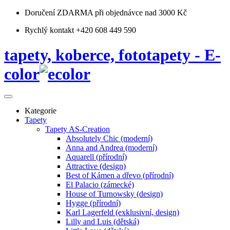
Doručení ZDARMA
při objednávce nad 3000 Kč
Rychlý kontakt +420 608 449 590
tapety, koberce, fototapety - E-
color
Kategorie
Tapety
Tapety AS-Creation
Absolutely Chic (moderní)
Anna and Andrea (moderní)
Aquarell (přírodní)
Attractive (design)
Best of Kámen a dřevo (přírodní)
El Palacio (zámecké)
House of Turnowsky (design)
Hygge (přírodní)
Karl Lagerfeld (exklusivní, design)
Lilly and Luis (dětská)