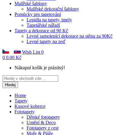
Malířské šablony
Malířské dekorační šablony
Pomůcky pro tapetování
Lepidla na tapety, tmely
Tapetářské nářadí
Tapety a dekorace od 90 Kč
Levné samolepící dekorace na stěnu za 90Kč
Levné tapety na zeď
Wish List
0
0
0.00 Kč
Nákupní košík je prázdný!
Hledej
Home
Tapety
Kusové koberce
Fototapety
Dětské fototapety
Umění & Deco
Fototapety z cest
Moře & Pláže