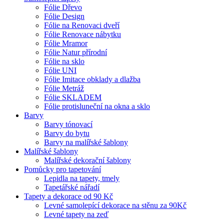
Fólie Dřevo
Fólie Design
Fólie na Renovaci dveří
Fólie Renovace nábytku
Fólie Mramor
Fólie Natur přírodní
Fólie na sklo
Fólie UNI
Fólie Imitace obklady a dlažba
Fólie Metráž
Fólie SKLADEM
Fólie protisluneční na okna a sklo
Barvy
Barvy tónovací
Barvy do bytu
Barvy na malířské šablony
Malířské šablony
Malířské dekorační šablony
Pomůcky pro tapetování
Lepidla na tapety, tmely
Tapetářské nářadí
Tapety a dekorace od 90 Kč
Levné samolepící dekorace na stěnu za 90Kč
Levné tapety na zeď