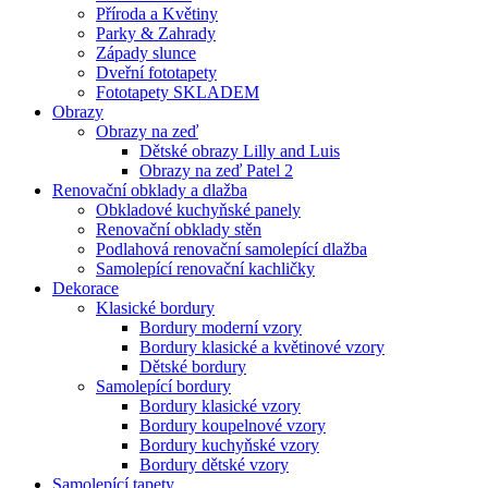
Příroda a Květiny
Parky & Zahrady
Západy slunce
Dveřní fototapety
Fototapety SKLADEM
Obrazy
Obrazy na zeď
Dětské obrazy Lilly and Luis
Obrazy na zeď Patel 2
Renovační obklady a dlažba
Obkladové kuchyňské panely
Renovační obklady stěn
Podlahová renovační samolepící dlažba
Samolepící renovační kachličky
Dekorace
Klasické bordury
Bordury moderní vzory
Bordury klasické a květinové vzory
Dětské bordury
Samolepící bordury
Bordury klasické vzory
Bordury koupelnové vzory
Bordury kuchyňské vzory
Bordury dětské vzory
Samolepící tapety