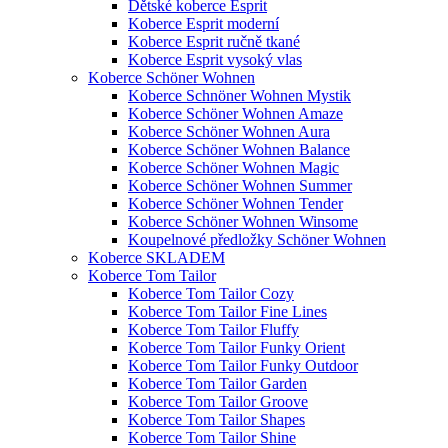
Dětské koberce Esprit
Koberce Esprit moderní
Koberce Esprit ručně tkané
Koberce Esprit vysoký vlas
Koberce Schöner Wohnen
Koberce Schnöner Wohnen Mystik
Koberce Schöner Wohnen Amaze
Koberce Schöner Wohnen Aura
Koberce Schöner Wohnen Balance
Koberce Schöner Wohnen Magic
Koberce Schöner Wohnen Summer
Koberce Schöner Wohnen Tender
Koberce Schöner Wohnen Winsome
Koupelnové předložky Schöner Wohnen
Koberce SKLADEM
Koberce Tom Tailor
Koberce Tom Tailor Cozy
Koberce Tom Tailor Fine Lines
Koberce Tom Tailor Fluffy
Koberce Tom Tailor Funky Orient
Koberce Tom Tailor Funky Outdoor
Koberce Tom Tailor Garden
Koberce Tom Tailor Groove
Koberce Tom Tailor Shapes
Koberce Tom Tailor Shine