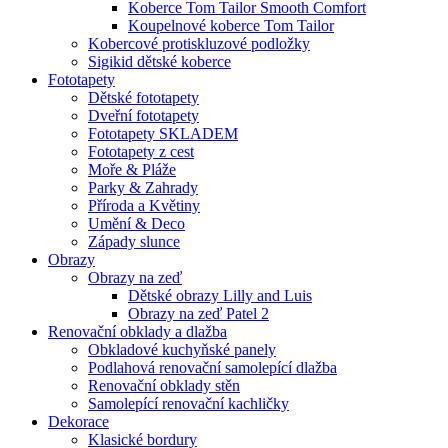
Koberce Tom Tailor Smooth Comfort
Koupelnové koberce Tom Tailor
Kobercové protiskluzové podložky
Sigikid dětské koberce
Fototapety
Dětské fototapety
Dveřní fototapety
Fototapety SKLADEM
Fototapety z cest
Moře & Pláže
Parky & Zahrady
Příroda a Květiny
Umění & Deco
Západy slunce
Obrazy
Obrazy na zeď
Dětské obrazy Lilly and Luis
Obrazy na zeď Patel 2
Renovační obklady a dlažba
Obkladové kuchyňské panely
Podlahová renovační samolepící dlažba
Renovační obklady stěn
Samolepící renovační kachličky
Dekorace
Klasické bordury