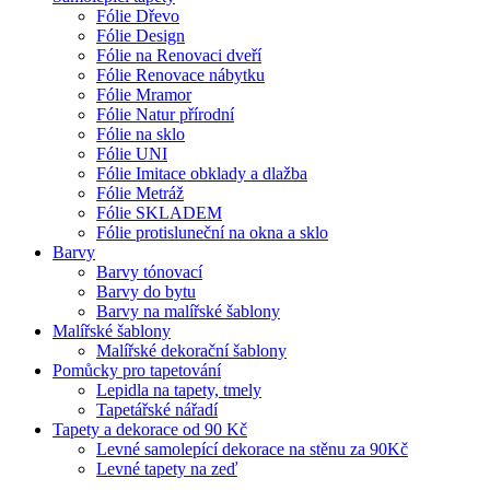
Fólie Dřevo
Fólie Design
Fólie na Renovaci dveří
Fólie Renovace nábytku
Fólie Mramor
Fólie Natur přírodní
Fólie na sklo
Fólie UNI
Fólie Imitace obklady a dlažba
Fólie Metráž
Fólie SKLADEM
Fólie protisluneční na okna a sklo
Barvy
Barvy tónovací
Barvy do bytu
Barvy na malířské šablony
Malířské šablony
Malířské dekorační šablony
Pomůcky pro tapetování
Lepidla na tapety, tmely
Tapetářské nářadí
Tapety a dekorace od 90 Kč
Levné samolepící dekorace na stěnu za 90Kč
Levné tapety na zeď