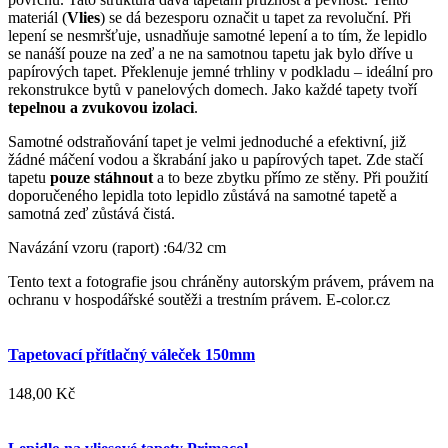
materiál (
Vlies
) se dá bezesporu označit u tapet za revoluční. Při
lepení se nesmršťuje, usnadňuje samotné lepení a to tím, že lepidlo
se nanáší pouze na zeď a ne na samotnou tapetu jak bylo dříve u
papírových tapet. Překlenuje jemné trhliny v podkladu – ideální pro
rekonstrukce bytů v panelových domech. Jako každé tapety tvoří
tepelnou a zvukovou izolaci
.
Samotné odstraňování tapet je velmi jednoduché a efektivní, již
žádné máčení vodou a škrabání jako u papírových tapet. Zde stačí
tapetu
pouze stáhnout
a to beze zbytku přímo ze stěny. Při použití
doporučeného lepidla toto lepidlo zůstává na samotné tapetě a
samotná zeď zůstává čistá.
Navázání vzoru (raport) :64/32 cm
Tento text a fotografie jsou chráněny autorským právem, právem na
ochranu v hospodářské soutěži a trestním právem. E-color.cz
Tapetovací přítlačný váleček 150mm
148,00 Kč