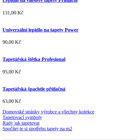
Lepidlo na vliesové tapety Primacol
131,00 Kč
Univerzální lepidlo na tapety Power
90,00 Kč
Tapetářská štětka Profesional
95,00 Kč
Tapetářská špachtle přítlačná
63,00 Kč
Domovské stránky výrobce a všechny kolekce
Tapetovací symboly
Rady jak tapetovat
Spočítej te si spotřebu tapety na m2