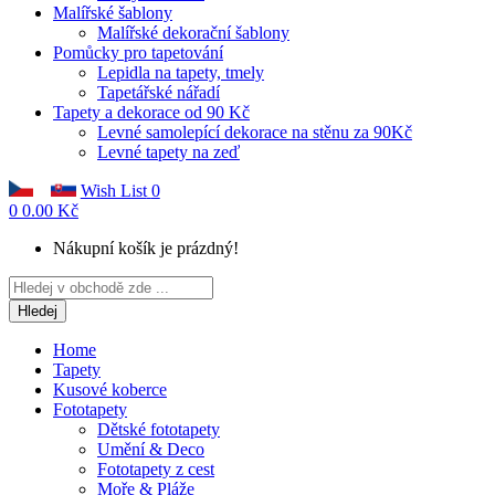
Malířské šablony
Malířské dekorační šablony
Pomůcky pro tapetování
Lepidla na tapety, tmely
Tapetářské nářadí
Tapety a dekorace od 90 Kč
Levné samolepící dekorace na stěnu za 90Kč
Levné tapety na zeď
Wish List
0
0
0.00 Kč
Nákupní košík je prázdný!
Hledej
Home
Tapety
Kusové koberce
Fototapety
Dětské fototapety
Umění & Deco
Fototapety z cest
Moře & Pláže