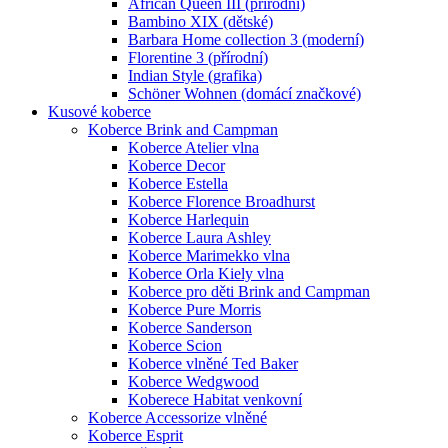
African Queen III (přírodní)
Bambino XIX (dětské)
Barbara Home collection 3 (moderní)
Florentine 3 (přírodní)
Indian Style (grafika)
Schöner Wohnen (domácí značkové)
Kusové koberce
Koberce Brink and Campman
Koberce Atelier vlna
Koberce Decor
Koberce Estella
Koberce Florence Broadhurst
Koberce Harlequin
Koberce Laura Ashley
Koberce Marimekko vlna
Koberce Orla Kiely vlna
Koberce pro děti Brink and Campman
Koberce Pure Morris
Koberce Sanderson
Koberce Scion
Koberce vlněné Ted Baker
Koberce Wedgwood
Koberece Habitat venkovní
Koberce Accessorize vlněné
Koberce Esprit