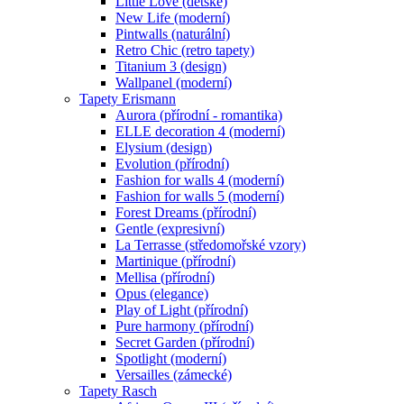
Little Love (dětské)
New Life (moderní)
Pintwalls (naturální)
Retro Chic (retro tapety)
Titanium 3 (design)
Wallpanel (moderní)
Tapety Erismann
Aurora (přírodní - romantika)
ELLE decoration 4 (moderní)
Elysium (design)
Evolution (přírodní)
Fashion for walls 4 (moderní)
Fashion for walls 5 (moderní)
Forest Dreams (přírodní)
Gentle (expresivní)
La Terrasse (středomořské vzory)
Martinique (přírodní)
Mellisa (přírodní)
Opus (elegance)
Play of Light (přírodní)
Pure harmony (přírodní)
Secret Garden (přírodní)
Spotlight (moderní)
Versailles (zámecké)
Tapety Rasch