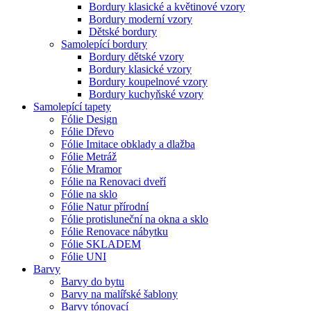
Bordury klasické a květinové vzory
Bordury moderní vzory
Dětské bordury
Samolepící bordury
Bordury dětské vzory
Bordury klasické vzory
Bordury koupelnové vzory
Bordury kuchyňské vzory
Samolepící tapety
Fólie Design
Fólie Dřevo
Fólie Imitace obklady a dlažba
Fólie Metráž
Fólie Mramor
Fólie na Renovaci dveří
Fólie na sklo
Fólie Natur přírodní
Fólie protisluneční na okna a sklo
Fólie Renovace nábytku
Fólie SKLADEM
Fólie UNI
Barvy
Barvy do bytu
Barvy na malířské šablony
Barvy tónovací