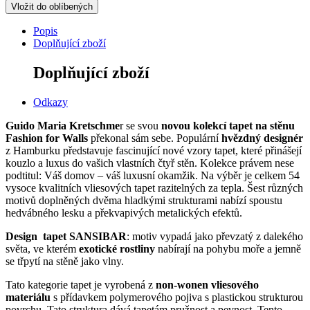
Vložit do oblíbených
Popis
Doplňující zboží
Doplňující zboží
Odkazy
Guido Maria Kretschme
r se svou
novou kolekcí tapet na stěnu
Fashion for Walls
překonal sám sebe.
Populární
hvězdný designér
z Hamburku představuje fascinující nové vzory tapet, které přinášejí
kouzlo a luxus do vašich vlastních čtyř stěn.
Kolekce právem nese
podtitul: Váš domov – váš luxusní okamžik.
Na výběr je celkem 54
vysoce kvalitních vliesových tapet razitelných za tepla.
Šest různých
motivů doplněných dvěma hladkými strukturami nabízí spoustu
hedvábného lesku a překvapivých metalických efektů.
Design tapet SANSIBAR
: motiv vypadá jako převzatý z dalekého
světa, ve kterém
exotické rostliny
nabírají na pohybu moře a jemně
se třpytí na stěně jako vlny.
Tato kategorie tapet je vyrobená z
non-wonen vliesového
materiálu
s přídavkem polymerového pojiva s plastickou strukturou
povrchu. Tato struktura dává tapetám pružnost a pevnost. Tento