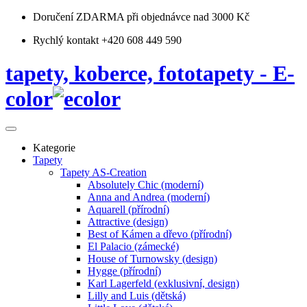
Doručení ZDARMA
při objednávce nad 3000 Kč
Rychlý kontakt +420 608 449 590
tapety, koberce, fototapety - E-
color
Kategorie
Tapety
Tapety AS-Creation
Absolutely Chic (moderní)
Anna and Andrea (moderní)
Aquarell (přírodní)
Attractive (design)
Best of Kámen a dřevo (přírodní)
El Palacio (zámecké)
House of Turnowsky (design)
Hygge (přírodní)
Karl Lagerfeld (exklusivní, design)
Lilly and Luis (dětská)