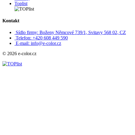
Toplist
Kontakt
Sídlo firmy: Boženy Němcové 739/1, Svitavy 568 02, CZ
Telefon: +420 608 449 590
E-mail: info@e-color.cz
© 2026 e-color.cz