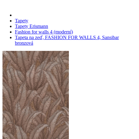
Tapety
Tapety Erismann
Fashion for walls 4 (moderní)
Tapeta na zeď, FASHION FOR WALLS 4, Sansibar
bronzová