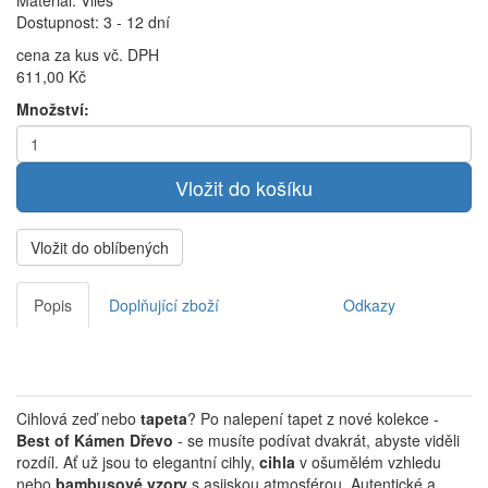
Materiál: Vlies
Dostupnost: 3 - 12 dní
cena za kus vč. DPH
611,00 Kč
Množství:
Vložit do oblíbených
Popis
Doplňující zboží
Odkazy
Cihlová zeď nebo
tapeta
?
Po nalepení tapet z nové kolekce -
Best of Kámen Dřevo
- se musíte podívat dvakrát, abyste viděli
rozdíl.
Ať už jsou to elegantní cihly,
cihla
v ošumělém vzhledu
nebo
bambusové vzory
s asijskou atmosférou. Autentické a