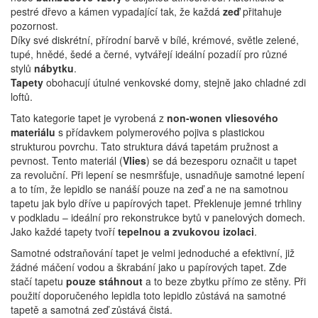
pestré dřevo a kámen vypadající tak, že každá
zeď
přitahuje
pozornost.
Díky své diskrétní, přírodní barvě v bílé, krémové, světle zelené,
tupé, hnědé, šedé a černé, vytvářejí ideální pozadíí pro různé
stylů
nábytku
.
Tapety
obohacují útulné venkovské domy, stejně jako chladné zdi
loftů.
Tato kategorie tapet je vyrobená z
non-wonen vliesového
materiálu
s přídavkem polymerového pojiva s plastickou
strukturou povrchu. Tato struktura dává tapetám pružnost a
pevnost. Tento materiál (
Vlies
) se dá bezesporu označit u tapet
za revoluční. Při lepení se nesmršťuje, usnadňuje samotné lepení
a to tím, že lepidlo se nanáší pouze na zeď a ne na samotnou
tapetu jak bylo dříve u papírových tapet. Překlenuje jemné trhliny
v podkladu – ideální pro rekonstrukce bytů v panelových domech.
Jako každé tapety tvoří
tepelnou a zvukovou izolaci
.
Samotné odstraňování tapet je velmi jednoduché a efektivní, již
žádné máčení vodou a škrabání jako u papírových tapet. Zde
stačí tapetu
pouze stáhnout
a to beze zbytku přímo ze stěny. Při
použití doporučeného lepidla toto lepidlo zůstává na samotné
tapetě a samotná zeď zůstává čistá.