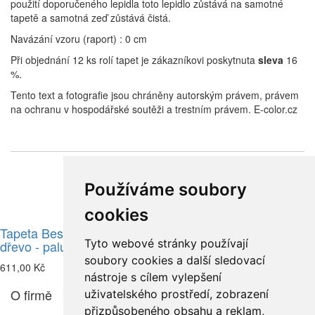
použití doporučeného lepidla toto lepidlo zůstává na samotné
tapetě a samotná zeď zůstává čistá.
Navázání vzoru (raport) : 0 cm
Při objednání 12 ks rolí tapet je zákazníkovi poskytnuta
sleva
16
%.
Tento text a fotografie jsou chráněny autorským právem, právem
na ochranu v hospodářské soutěži a trestním právem. E-color.cz
Související zboží
Používáme soubory
cookies
Tapeta Best of Kámen a
Tapeta Best of Kámen a
Tyto webové stránky používají
dřevo - palubky šedá
dřevo - palubky hnědá
soubory cookies a další sledovací
611,00 Kč
611,00 Kč
nástroje s cílem vylepšení
O firmě
uživatelského prostředí, zobrazení
přizpůsobeného obsahu a reklam,