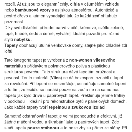
rozdíl.
Ať už jsou to elegantní cihly,
cihla
v ošumělém vzhledu
nebo
bambusové vzory
s asijskou atmosférou. Autentické a
pestré dřevo a kámen vypadající tak, že každá
zeď
přitahuje
pozornost.
Díky své diskrétní, přírodní barvě v bílé, krémové, světle zelené,
tupé, hnědé, šedé a černé, vytvářejí ideální pozadíí pro různé
stylů
nábytku
.
Tapety
obohacují útulné venkovské domy, stejně jako chladné zdi
loftů.
Tato kategorie tapet je vyrobená z
non-wonen vliesového
materiálu
s přídavkem polymerového pojiva s plastickou
strukturou povrchu. Tato struktura dává tapetám pružnost a
pevnost. Tento materiál (
Vlies
) se dá bezesporu označit u tapet
za revoluční. Při lepení se nesmršťuje, usnadňuje samotné lepení
a to tím, že lepidlo se nanáší pouze na zeď a ne na samotnou
tapetu jak bylo dříve u papírových tapet. Překlenuje jemné trhliny
v podkladu – ideální pro rekonstrukce bytů v panelových domech.
Jako každé tapety tvoří
tepelnou a zvukovou izolaci
.
Samotné odstraňování tapet je velmi jednoduché a efektivní, již
žádné máčení vodou a škrabání jako u papírových tapet. Zde
stačí tapetu
pouze stáhnout
a to beze zbytku přímo ze stěny. Při