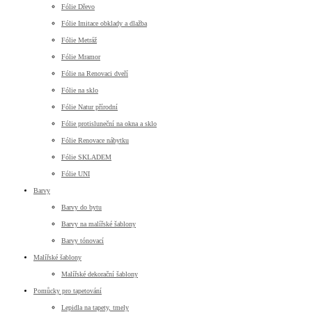
Fólie Dřevo
Fólie Imitace obklady a dlažba
Fólie Metráž
Fólie Mramor
Fólie na Renovaci dveří
Fólie na sklo
Fólie Natur přírodní
Fólie protisluneční na okna a sklo
Fólie Renovace nábytku
Fólie SKLADEM
Fólie UNI
Barvy
Barvy do bytu
Barvy na malířské šablony
Barvy tónovací
Malířské šablony
Malířské dekorační šablony
Pomůcky pro tapetování
Lepidla na tapety, tmely