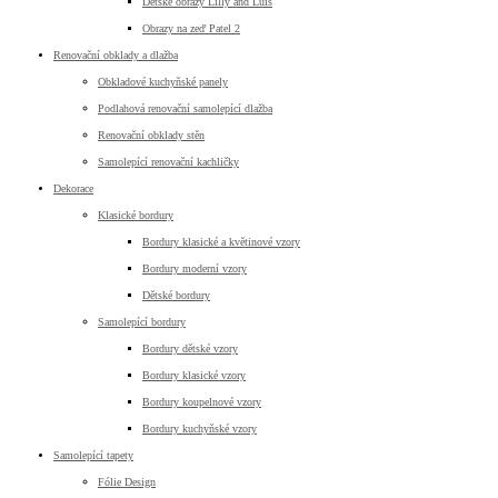
Dětské obrazy Lilly and Luis
Obrazy na zeď Patel 2
Renovační obklady a dlažba
Obkladové kuchyňské panely
Podlahová renovační samolepící dlažba
Renovační obklady stěn
Samolepící renovační kachličky
Dekorace
Klasické bordury
Bordury klasické a květinové vzory
Bordury moderní vzory
Dětské bordury
Samolepící bordury
Bordury dětské vzory
Bordury klasické vzory
Bordury koupelnové vzory
Bordury kuchyňské vzory
Samolepící tapety
Fólie Design