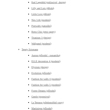
Karl Lagerfeld (exklusivní, design)
Lilly and Luis (dětská)
Little Love (dětské)
New Life (moderní)
Pintwalls (naturální)
Retro Chic (retro tapety)
Titanium 3 (design)
Wallpanel (moderní)
Tapety Erismann
Aurora (přírodní - romantika)
ELLE decoration 4 (moderní)
Elysium (design)
Evolution (přírodní)
Fashion for walls 4 (moderní)
Fashion for walls 5 (moderní)
Forest Dreams (přírodní)
Gentle (expresivní)
La Terrasse (středomořské vzory)
Martinique (přírodní)