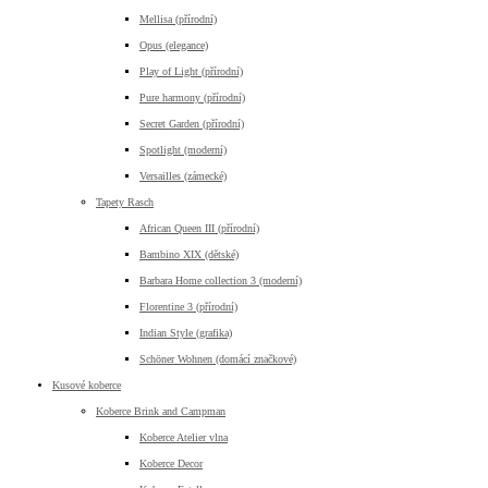
Mellisa (přírodní)
Opus (elegance)
Play of Light (přírodní)
Pure harmony (přírodní)
Secret Garden (přírodní)
Spotlight (moderní)
Versailles (zámecké)
Tapety Rasch
African Queen III (přírodní)
Bambino XIX (dětské)
Barbara Home collection 3 (moderní)
Florentine 3 (přírodní)
Indian Style (grafika)
Schöner Wohnen (domácí značkové)
Kusové koberce
Koberce Brink and Campman
Koberce Atelier vlna
Koberce Decor