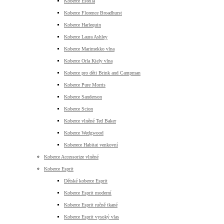
Koberce Estella
Koberce Florence Broadhurst
Koberce Harlequin
Koberce Laura Ashley
Koberce Marimekko vlna
Koberce Orla Kiely vlna
Koberce pro děti Brink and Campman
Koberce Pure Morris
Koberce Sanderson
Koberce Scion
Koberce vlněné Ted Baker
Koberce Wedgwood
Koberece Habitat venkovní
Koberce Accessorize vlněné
Koberce Esprit
Dětské koberce Esprit
Koberce Esprit moderní
Koberce Esprit ručně tkané
Koberce Esprit vysoký vlas