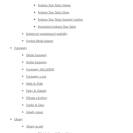
Koberce Tom Tailor Shapes
Koberce Tom Tailor Shine
Koberce Tom Tailor Smooth Comfort
Koupelnové koberce Tom Tailor
Kobercové protiskluzové podložky
Sigikid dětské koberce
Fototapety
Dětské fototapety
Dveřní fototapety
Fototapety SKLADEM
Fototapety z cest
Moře & Pláže
Parky & Zahrady
Příroda a Květiny
Umění & Deco
Západy slunce
Obrazy
Obrazy na zeď