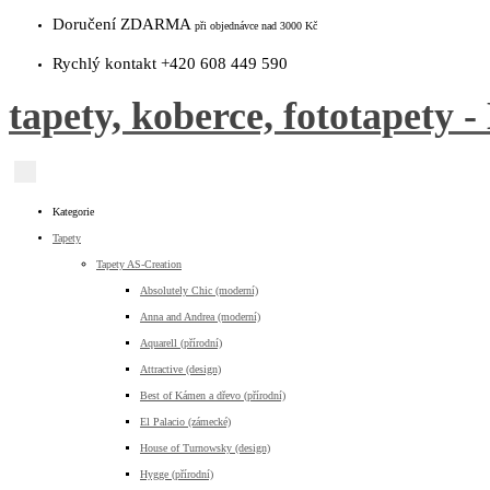
Doručení ZDARMA
při objednávce nad 3000 Kč
Rychlý kontakt +420 608 449 590
tapety, koberce, fototapety -
Kategorie
Tapety
Tapety AS-Creation
Absolutely Chic (moderní)
Anna and Andrea (moderní)
Aquarell (přírodní)
Attractive (design)
Best of Kámen a dřevo (přírodní)
El Palacio (zámecké)
House of Turnowsky (design)
Hygge (přírodní)