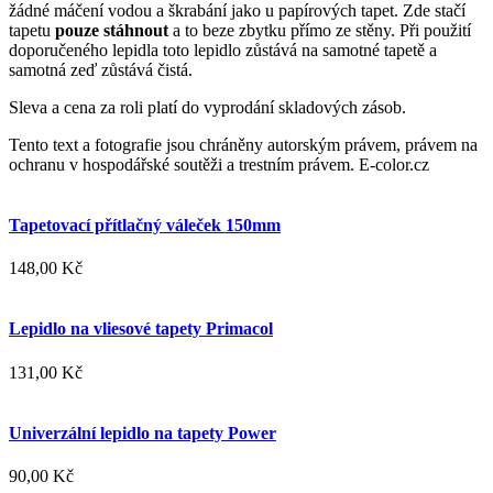
žádné máčení vodou a škrabání jako u papírových tapet. Zde stačí
tapetu
pouze stáhnout
a to beze zbytku přímo ze stěny. Při použití
doporučeného lepidla toto lepidlo zůstává na samotné tapetě a
samotná zeď zůstává čistá.
Sleva a cena za roli platí do vyprodání skladových zásob.
Tento text a fotografie jsou chráněny autorským právem, právem na
ochranu v hospodářské soutěži a trestním právem. E-color.cz
Tapetovací přítlačný váleček 150mm
148,00 Kč
Lepidlo na vliesové tapety Primacol
131,00 Kč
Univerzální lepidlo na tapety Power
90,00 Kč