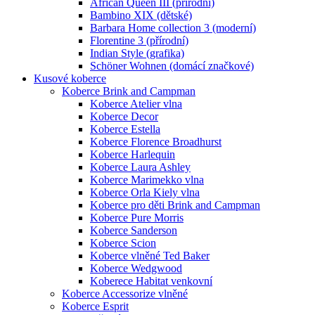
African Queen III (přírodní)
Bambino XIX (dětské)
Barbara Home collection 3 (moderní)
Florentine 3 (přírodní)
Indian Style (grafika)
Schöner Wohnen (domácí značkové)
Kusové koberce
Koberce Brink and Campman
Koberce Atelier vlna
Koberce Decor
Koberce Estella
Koberce Florence Broadhurst
Koberce Harlequin
Koberce Laura Ashley
Koberce Marimekko vlna
Koberce Orla Kiely vlna
Koberce pro děti Brink and Campman
Koberce Pure Morris
Koberce Sanderson
Koberce Scion
Koberce vlněné Ted Baker
Koberce Wedgwood
Koberece Habitat venkovní
Koberce Accessorize vlněné
Koberce Esprit