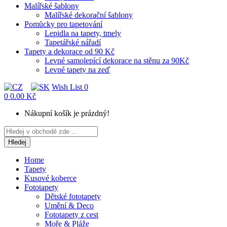
Malířské šablony
Malířské dekorační šablony
Pomůcky pro tapetování
Lepidla na tapety, tmely
Tapetářské nářadí
Tapety a dekorace od 90 Kč
Levné samolepící dekorace na stěnu za 90Kč
Levné tapety na zeď
Wish List
0
0
0.00 Kč
Nákupní košík je prázdný!
Hledej
Home
Tapety
Kusové koberce
Fototapety
Dětské fototapety
Umění & Deco
Fototapety z cest
Moře & Pláže