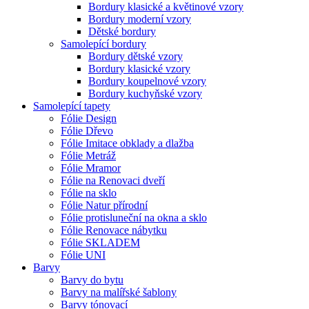
Bordury klasické a květinové vzory
Bordury moderní vzory
Dětské bordury
Samolepící bordury
Bordury dětské vzory
Bordury klasické vzory
Bordury koupelnové vzory
Bordury kuchyňské vzory
Samolepící tapety
Fólie Design
Fólie Dřevo
Fólie Imitace obklady a dlažba
Fólie Metráž
Fólie Mramor
Fólie na Renovaci dveří
Fólie na sklo
Fólie Natur přírodní
Fólie protisluneční na okna a sklo
Fólie Renovace nábytku
Fólie SKLADEM
Fólie UNI
Barvy
Barvy do bytu
Barvy na malířské šablony
Barvy tónovací