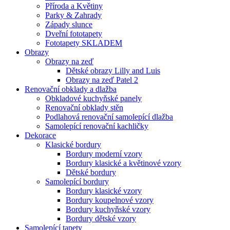
Příroda a Květiny
Parky & Zahrady
Západy slunce
Dveřní fototapety
Fototapety SKLADEM
Obrazy
Obrazy na zeď
Dětské obrazy Lilly and Luis
Obrazy na zeď Patel 2
Renovační obklady a dlažba
Obkladové kuchyňské panely
Renovační obklady stěn
Podlahová renovační samolepící dlažba
Samolepící renovační kachličky
Dekorace
Klasické bordury
Bordury moderní vzory
Bordury klasické a květinové vzory
Dětské bordury
Samolepící bordury
Bordury klasické vzory
Bordury koupelnové vzory
Bordury kuchyňské vzory
Bordury dětské vzory
Samolepící tapety