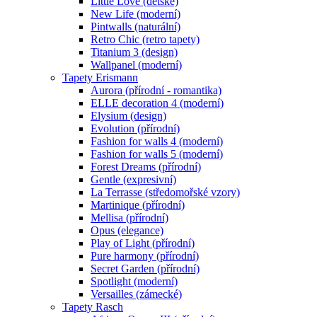
Little Love (dětské)
New Life (moderní)
Pintwalls (naturální)
Retro Chic (retro tapety)
Titanium 3 (design)
Wallpanel (moderní)
Tapety Erismann
Aurora (přírodní - romantika)
ELLE decoration 4 (moderní)
Elysium (design)
Evolution (přírodní)
Fashion for walls 4 (moderní)
Fashion for walls 5 (moderní)
Forest Dreams (přírodní)
Gentle (expresivní)
La Terrasse (středomořské vzory)
Martinique (přírodní)
Mellisa (přírodní)
Opus (elegance)
Play of Light (přírodní)
Pure harmony (přírodní)
Secret Garden (přírodní)
Spotlight (moderní)
Versailles (zámecké)
Tapety Rasch