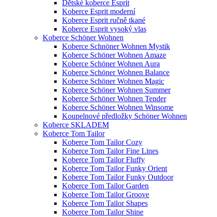
Dětské koberce Esprit
Koberce Esprit moderní
Koberce Esprit ručně tkané
Koberce Esprit vysoký vlas
Koberce Schöner Wohnen
Koberce Schnöner Wohnen Mystik
Koberce Schöner Wohnen Amaze
Koberce Schöner Wohnen Aura
Koberce Schöner Wohnen Balance
Koberce Schöner Wohnen Magic
Koberce Schöner Wohnen Summer
Koberce Schöner Wohnen Tender
Koberce Schöner Wohnen Winsome
Koupelnové předložky Schöner Wohnen
Koberce SKLADEM
Koberce Tom Tailor
Koberce Tom Tailor Cozy
Koberce Tom Tailor Fine Lines
Koberce Tom Tailor Fluffy
Koberce Tom Tailor Funky Orient
Koberce Tom Tailor Funky Outdoor
Koberce Tom Tailor Garden
Koberce Tom Tailor Groove
Koberce Tom Tailor Shapes
Koberce Tom Tailor Shine