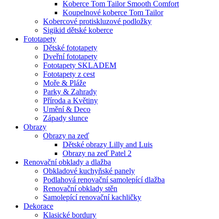
Koberce Tom Tailor Smooth Comfort
Koupelnové koberce Tom Tailor
Kobercové protiskluzové podložky
Sigikid dětské koberce
Fototapety
Dětské fototapety
Dveřní fototapety
Fototapety SKLADEM
Fototapety z cest
Moře & Pláže
Parky & Zahrady
Příroda a Květiny
Umění & Deco
Západy slunce
Obrazy
Obrazy na zeď
Dětské obrazy Lilly and Luis
Obrazy na zeď Patel 2
Renovační obklady a dlažba
Obkladové kuchyňské panely
Podlahová renovační samolepící dlažba
Renovační obklady stěn
Samolepící renovační kachličky
Dekorace
Klasické bordury