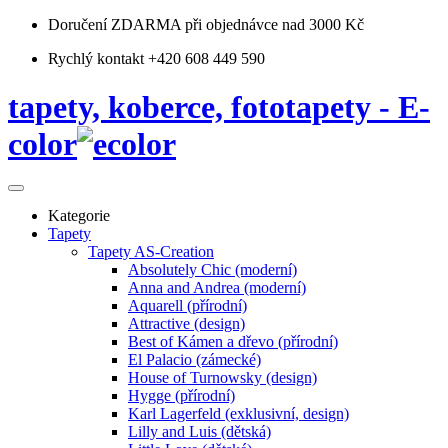
Doručení ZDARMA
při objednávce nad 3000 Kč
Rychlý kontakt +420 608 449 590
tapety, koberce, fototapety - E-
color
Kategorie
Tapety
Tapety AS-Creation
Absolutely Chic (moderní)
Anna and Andrea (moderní)
Aquarell (přírodní)
Attractive (design)
Best of Kámen a dřevo (přírodní)
El Palacio (zámecké)
House of Turnowsky (design)
Hygge (přírodní)
Karl Lagerfeld (exklusivní, design)
Lilly and Luis (dětská)