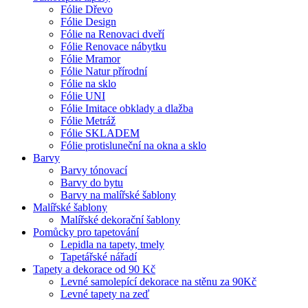
Fólie Dřevo
Fólie Design
Fólie na Renovaci dveří
Fólie Renovace nábytku
Fólie Mramor
Fólie Natur přírodní
Fólie na sklo
Fólie UNI
Fólie Imitace obklady a dlažba
Fólie Metráž
Fólie SKLADEM
Fólie protisluneční na okna a sklo
Barvy
Barvy tónovací
Barvy do bytu
Barvy na malířské šablony
Malířské šablony
Malířské dekorační šablony
Pomůcky pro tapetování
Lepidla na tapety, tmely
Tapetářské nářadí
Tapety a dekorace od 90 Kč
Levné samolepící dekorace na stěnu za 90Kč
Levné tapety na zeď