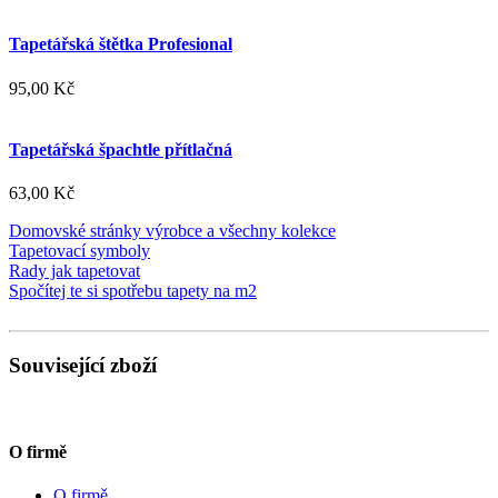
Tapetářská štětka Profesional
95,00 Kč
Tapetářská špachtle přítlačná
63,00 Kč
Domovské stránky výrobce a všechny kolekce
Tapetovací symboly
Rady jak tapetovat
Spočítej te si spotřebu tapety na m2
Související zboží
O firmě
O firmě