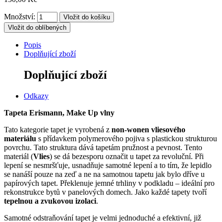
Množství:
Vložit do oblíbených
Popis
Doplňující zboží
Doplňující zboží
Odkazy
Tapeta Erismann, Make Up vlny
Tato kategorie tapet je vyrobená z
non-wonen vliesového
materiálu
s přídavkem polymerového pojiva s plastickou strukturou
povrchu. Tato struktura dává tapetám pružnost a pevnost. Tento
materiál (
Vlies
) se dá bezesporu označit u tapet za revoluční. Při
lepení se nesmršťuje, usnadňuje samotné lepení a to tím, že lepidlo
se nanáší pouze na zeď a ne na samotnou tapetu jak bylo dříve u
papírových tapet. Překlenuje jemné trhliny v podkladu – ideální pro
rekonstrukce bytů v panelových domech. Jako každé tapety tvoří
tepelnou a zvukovou izolaci
.
Samotné odstraňování tapet je velmi jednoduché a efektivní, již