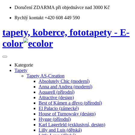
Doručení ZDARMA
při objednávce nad 3000 Kč
Rychlý kontakt +420 608 449 590
tapety, koberce, fototapety - E-
color
Kategorie
Tapety
Tapety AS-Creation
Absolutely Chic (moderní)
Anna and Andrea (moderní)
Aquarell (přírodní)
Attractive (design)
Best of Kámen a dřevo (přírodní)
El Palacio (zámecké)
House of Turnowsky (design)
Hygge (přírodní)
Karl Lagerfeld (exklusivní, design)
Lilly and Luis (dětská)