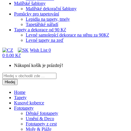
Malířské šablony
Malířské dekorační šablony
Pomůcky pro tapetování
Lepidla na tapety, tmely
Tapetářské nářadí
Tapety a dekorace od 90 Kč
Levné samolepící dekorace na stěnu za 90Kč
Levné tapety na zeď
Wish List
0
0
0.00 Kč
Nákupní košík je prázdný!
Hledej
Home
Tapety
Kusové koberce
Fototapety
Dětské fototapety
Umění & Deco
Fototapety z cest
Moře & Pláže