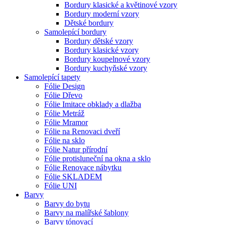
Bordury klasické a květinové vzory
Bordury moderní vzory
Dětské bordury
Samolepící bordury
Bordury dětské vzory
Bordury klasické vzory
Bordury koupelnové vzory
Bordury kuchyňské vzory
Samolepící tapety
Fólie Design
Fólie Dřevo
Fólie Imitace obklady a dlažba
Fólie Metráž
Fólie Mramor
Fólie na Renovaci dveří
Fólie na sklo
Fólie Natur přírodní
Fólie protisluneční na okna a sklo
Fólie Renovace nábytku
Fólie SKLADEM
Fólie UNI
Barvy
Barvy do bytu
Barvy na malířské šablony
Barvy tónovací