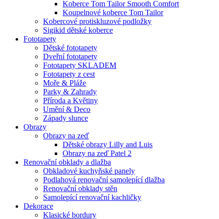
Koberce Tom Tailor Smooth Comfort
Koupelnové koberce Tom Tailor
Kobercové protiskluzové podložky
Sigikid dětské koberce
Fototapety
Dětské fototapety
Dveřní fototapety
Fototapety SKLADEM
Fototapety z cest
Moře & Pláže
Parky & Zahrady
Příroda a Květiny
Umění & Deco
Západy slunce
Obrazy
Obrazy na zeď
Dětské obrazy Lilly and Luis
Obrazy na zeď Patel 2
Renovační obklady a dlažba
Obkladové kuchyňské panely
Podlahová renovační samolepící dlažba
Renovační obklady stěn
Samolepící renovační kachličky
Dekorace
Klasické bordury