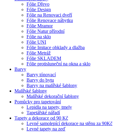
Fólie Dřevo
Fólie Design
Fólie na Renovaci dveří
Fólie Renovace nábytku
Fólie Mramor
Fólie Natur přírodní
Fólie na sklo
Fólie UNI
Fólie Imitace obklady a dlažba
Fólie Metráž
Fólie SKLADEM
Fólie protisluneční na okna a sklo
Barvy
Barvy tónovací
Barvy do bytu
Barvy na malířské šablony
Malířské šablony
Malířské dekorační šablony
Pomůcky pro tapetování
Lepidla na tapety, tmely
Tapetářské nářadí
Tapety a dekorace od 90 Kč
Levné samolepící dekorace na stěnu za 90Kč
Levné tapety na zeď