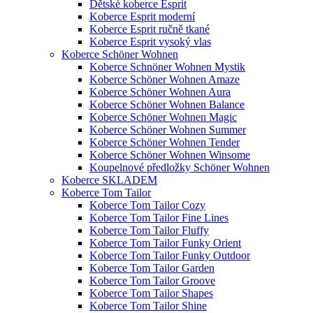
Dětské koberce Esprit
Koberce Esprit moderní
Koberce Esprit ručně tkané
Koberce Esprit vysoký vlas
Koberce Schöner Wohnen
Koberce Schnöner Wohnen Mystik
Koberce Schöner Wohnen Amaze
Koberce Schöner Wohnen Aura
Koberce Schöner Wohnen Balance
Koberce Schöner Wohnen Magic
Koberce Schöner Wohnen Summer
Koberce Schöner Wohnen Tender
Koberce Schöner Wohnen Winsome
Koupelnové předložky Schöner Wohnen
Koberce SKLADEM
Koberce Tom Tailor
Koberce Tom Tailor Cozy
Koberce Tom Tailor Fine Lines
Koberce Tom Tailor Fluffy
Koberce Tom Tailor Funky Orient
Koberce Tom Tailor Funky Outdoor
Koberce Tom Tailor Garden
Koberce Tom Tailor Groove
Koberce Tom Tailor Shapes
Koberce Tom Tailor Shine