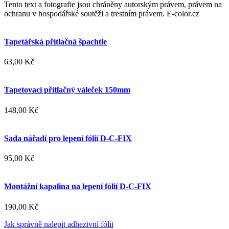
Tento text a fotografie jsou chráněny autorským právem, právem na
ochranu v hospodářské soutěži a trestním právem. E-color.cz
Tapetářská přítlačná špachtle
63,00 Kč
Tapetovací přítlačný váleček 150mm
148,00 Kč
Sada nářadí pro lepení fólií D-C-FIX
95,00 Kč
Montážní kapalina na lepení fólií D-C-FIX
190,00 Kč
Jak správně nalepit adhezivní fólii