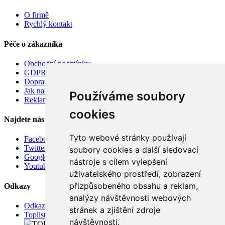
O firmě
Rychlý kontakt
Péče o zákazníka
Obchodní podmínky
GDPR
Doprava
Jak nakupovat
Používáme soubory
Reklamace
cookies
Najdete nás
Tyto webové stránky používají
Facebook
Twitter
soubory cookies a další sledovací
Google
nástroje s cílem vylepšení
Youtube
uživatelského prostředí, zobrazení
přizpůsobeného obsahu a reklam,
Odkazy
analýzy návštěvnosti webových
Odkazy
stránek a zjištění zdroje
Toplist
návštěvnosti.