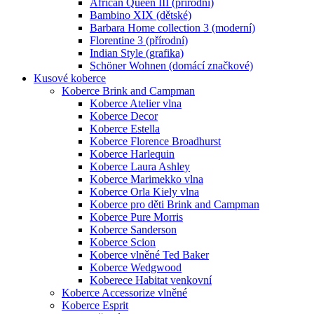
African Queen III (přírodní)
Bambino XIX (dětské)
Barbara Home collection 3 (moderní)
Florentine 3 (přírodní)
Indian Style (grafika)
Schöner Wohnen (domácí značkové)
Kusové koberce
Koberce Brink and Campman
Koberce Atelier vlna
Koberce Decor
Koberce Estella
Koberce Florence Broadhurst
Koberce Harlequin
Koberce Laura Ashley
Koberce Marimekko vlna
Koberce Orla Kiely vlna
Koberce pro děti Brink and Campman
Koberce Pure Morris
Koberce Sanderson
Koberce Scion
Koberce vlněné Ted Baker
Koberce Wedgwood
Koberece Habitat venkovní
Koberce Accessorize vlněné
Koberce Esprit