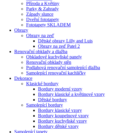
Příroda a Květiny
Parky & Zahrady
Západy slunce
Dveřní fototapety
Fototapety SKLADEM
Obrazy
Obrazy na zeď
Dětské obrazy Lilly and Luis
Obrazy na zeď Patel 2
Renovační obklady a dlažba
Obkladové kuchyňské panely
Renovační obklady stěn
Podlahová renovační samolepící dlažba
Samolepící renovační kachličky
Dekorace
Klasické bordury
Bordury moderní vzory
Bordury klasické a květinové vzory
Dětské bordury
Samolepící bordury
Bordury klasické vzory
Bordury koupelnové vzory
Bordury kuchyňské vzory
Bordury dětské vzory
Samolepící tapety