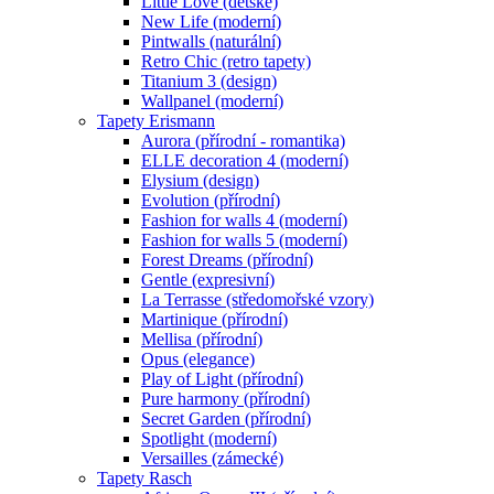
Little Love (dětské)
New Life (moderní)
Pintwalls (naturální)
Retro Chic (retro tapety)
Titanium 3 (design)
Wallpanel (moderní)
Tapety Erismann
Aurora (přírodní - romantika)
ELLE decoration 4 (moderní)
Elysium (design)
Evolution (přírodní)
Fashion for walls 4 (moderní)
Fashion for walls 5 (moderní)
Forest Dreams (přírodní)
Gentle (expresivní)
La Terrasse (středomořské vzory)
Martinique (přírodní)
Mellisa (přírodní)
Opus (elegance)
Play of Light (přírodní)
Pure harmony (přírodní)
Secret Garden (přírodní)
Spotlight (moderní)
Versailles (zámecké)
Tapety Rasch