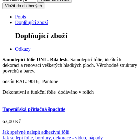
Vložit do oblíbených
Popis
Doplňující zboží
Doplňující zboží
Odkazy
Samolepící fólie UNI - Bílá lesk
. Samolepicí fólie, ideální k
dekoraci a renovaci veškerých hladkých ploch. Věrohodné struktury
povrchů a barev.
odstín RAL: 9016, Pantone
Dekorativní a funkční fólie dodáváno v rolích
Tapetářská přítlačná špachtle
63,00 Kč
Jak správně nalepit adhezivní fólii
Jak se lepí folie, bordury, dekorace - video, nápady