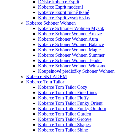
Dětské koberce Esprit
Koberce Esprit moderní
Koberce Esprit ručně tkané
Koberce Esprit vysoký vlas
Koberce Schöner Wohnen
Koberce Schnöner Wohnen Mystik
Koberce Schöner Wohnen Amaze
Koberce Schöner Wohnen Aura
Koberce Schöner Wohnen Balance
Koberce Schöner Wohnen Magic
Koberce Schöner Wohnen Summer
Koberce Schöner Wohnen Tender
Koberce Schöner Wohnen Winsome
Koupelnové předložky Schöner Wohnen
Koberce SKLADEM
Koberce Tom Tailor
Koberce Tom Tailor Cozy
Koberce Tom Tailor Fine Lines
Koberce Tom Tailor Fluffy
Koberce Tom Tailor Funky Orient
Koberce Tom Tailor Funky Outdoor
Koberce Tom Tailor Garden
Koberce Tom Tailor Groove
Koberce Tom Tailor Shapes
Koberce Tom Tailor Shine