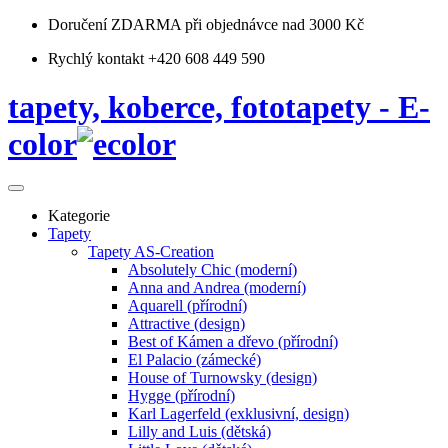
Doručení ZDARMA
při objednávce nad 3000 Kč
Rychlý kontakt +420 608 449 590
tapety, koberce, fototapety - E-
color
Kategorie
Tapety
Tapety AS-Creation
Absolutely Chic (moderní)
Anna and Andrea (moderní)
Aquarell (přírodní)
Attractive (design)
Best of Kámen a dřevo (přírodní)
El Palacio (zámecké)
House of Turnowsky (design)
Hygge (přírodní)
Karl Lagerfeld (exklusivní, design)
Lilly and Luis (dětská)