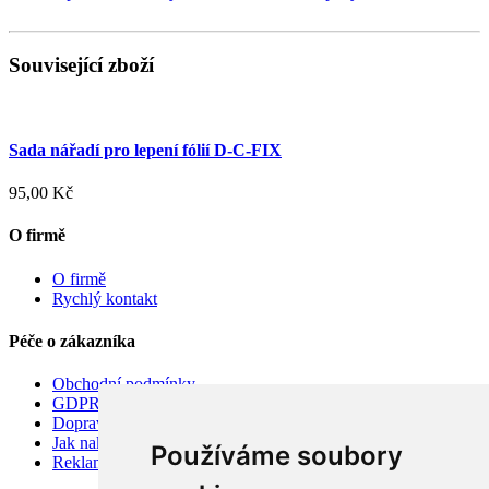
Související zboží
Sada nářadí pro lepení fólií D-C-FIX
95,00 Kč
O firmě
O firmě
Rychlý kontakt
Péče o zákazníka
Obchodní podmínky
GDPR
Doprava
Jak nakupovat
Používáme soubory
Reklamace