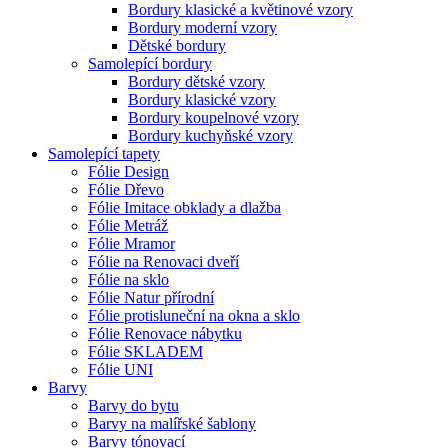
Bordury klasické a květinové vzory
Bordury moderní vzory
Dětské bordury
Samolepící bordury
Bordury dětské vzory
Bordury klasické vzory
Bordury koupelnové vzory
Bordury kuchyňské vzory
Samolepící tapety
Fólie Design
Fólie Dřevo
Fólie Imitace obklady a dlažba
Fólie Metráž
Fólie Mramor
Fólie na Renovaci dveří
Fólie na sklo
Fólie Natur přírodní
Fólie protisluneční na okna a sklo
Fólie Renovace nábytku
Fólie SKLADEM
Fólie UNI
Barvy
Barvy do bytu
Barvy na malířské šablony
Barvy tónovací