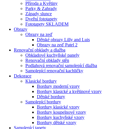
Příroda a Květiny
Parky & Zahrady
Západy slunce
Dveřní fototapety
Fototapety SKLADEM
Obrazy
Obrazy na zeď
Dětské obrazy Lilly and Luis
Obrazy na zeď Patel 2
Renovační obklady a dlažba
Obkladové kuchyňské panely
Renovační obklady stěn
Podlahová renovační samolepící dlažba
Samolepící renovační kachličky
Dekorace
Klasické bordury
Bordury moderní vzory
Bordury klasické a květinové vzory
Dětské bordury
Samolepící bordury
Bordury klasické vzory
Bordury koupelnové vzory
Bordury kuchyňské vzory
Bordury dětské vzory
Samolepící tapety