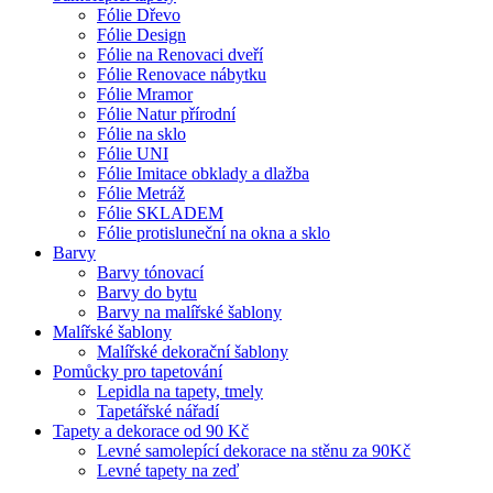
Fólie Dřevo
Fólie Design
Fólie na Renovaci dveří
Fólie Renovace nábytku
Fólie Mramor
Fólie Natur přírodní
Fólie na sklo
Fólie UNI
Fólie Imitace obklady a dlažba
Fólie Metráž
Fólie SKLADEM
Fólie protisluneční na okna a sklo
Barvy
Barvy tónovací
Barvy do bytu
Barvy na malířské šablony
Malířské šablony
Malířské dekorační šablony
Pomůcky pro tapetování
Lepidla na tapety, tmely
Tapetářské nářadí
Tapety a dekorace od 90 Kč
Levné samolepící dekorace na stěnu za 90Kč
Levné tapety na zeď