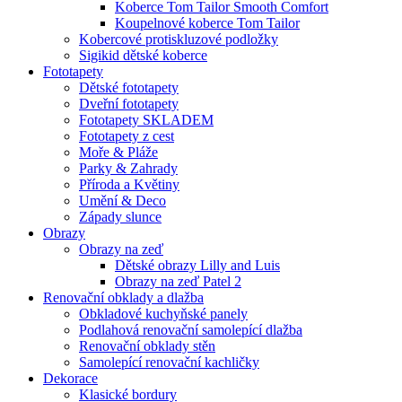
Koberce Tom Tailor Smooth Comfort
Koupelnové koberce Tom Tailor
Kobercové protiskluzové podložky
Sigikid dětské koberce
Fototapety
Dětské fototapety
Dveřní fototapety
Fototapety SKLADEM
Fototapety z cest
Moře & Pláže
Parky & Zahrady
Příroda a Květiny
Umění & Deco
Západy slunce
Obrazy
Obrazy na zeď
Dětské obrazy Lilly and Luis
Obrazy na zeď Patel 2
Renovační obklady a dlažba
Obkladové kuchyňské panely
Podlahová renovační samolepící dlažba
Renovační obklady stěn
Samolepící renovační kachličky
Dekorace
Klasické bordury