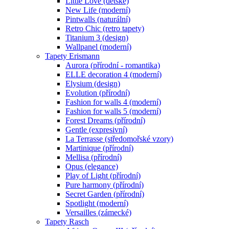
Little Love (dětské)
New Life (moderní)
Pintwalls (naturální)
Retro Chic (retro tapety)
Titanium 3 (design)
Wallpanel (moderní)
Tapety Erismann
Aurora (přírodní - romantika)
ELLE decoration 4 (moderní)
Elysium (design)
Evolution (přírodní)
Fashion for walls 4 (moderní)
Fashion for walls 5 (moderní)
Forest Dreams (přírodní)
Gentle (expresivní)
La Terrasse (středomořské vzory)
Martinique (přírodní)
Mellisa (přírodní)
Opus (elegance)
Play of Light (přírodní)
Pure harmony (přírodní)
Secret Garden (přírodní)
Spotlight (moderní)
Versailles (zámecké)
Tapety Rasch