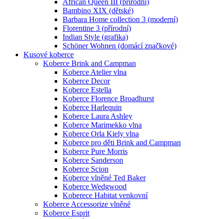
African Queen III (přírodní)
Bambino XIX (dětské)
Barbara Home collection 3 (moderní)
Florentine 3 (přírodní)
Indian Style (grafika)
Schöner Wohnen (domácí značkové)
Kusové koberce
Koberce Brink and Campman
Koberce Atelier vlna
Koberce Decor
Koberce Estella
Koberce Florence Broadhurst
Koberce Harlequin
Koberce Laura Ashley
Koberce Marimekko vlna
Koberce Orla Kiely vlna
Koberce pro děti Brink and Campman
Koberce Pure Morris
Koberce Sanderson
Koberce Scion
Koberce vlněné Ted Baker
Koberce Wedgwood
Koberece Habitat venkovní
Koberce Accessorize vlněné
Koberce Esprit