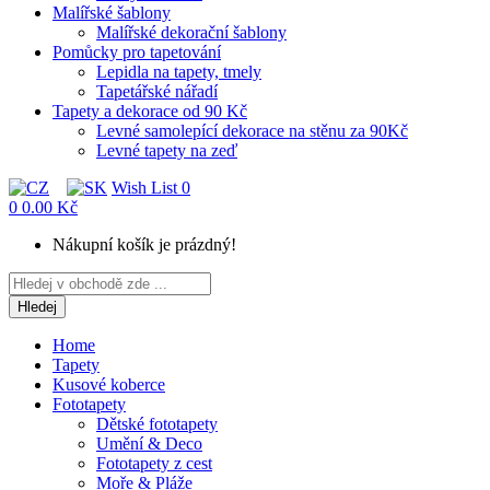
Malířské šablony
Malířské dekorační šablony
Pomůcky pro tapetování
Lepidla na tapety, tmely
Tapetářské nářadí
Tapety a dekorace od 90 Kč
Levné samolepící dekorace na stěnu za 90Kč
Levné tapety na zeď
Wish List
0
0
0.00 Kč
Nákupní košík je prázdný!
Hledej
Home
Tapety
Kusové koberce
Fototapety
Dětské fototapety
Umění & Deco
Fototapety z cest
Moře & Pláže