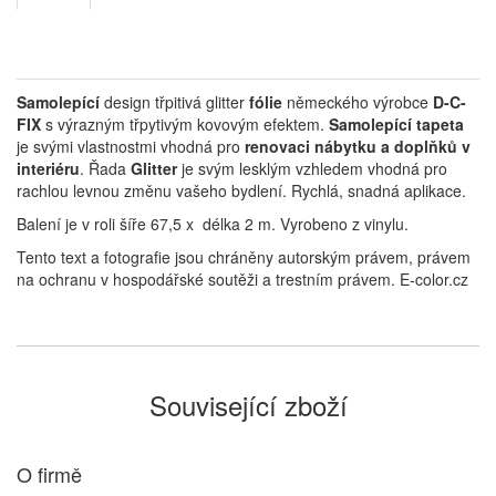
Samolepící
design třpitivá glitter
fólie
německého výrobce
D-C-
FIX
s výrazným třpytivým kovovým efektem.
Samolepící tapeta
je svými vlastnostmi vhodná pro
renovaci nábytku a doplňků v
interiéru
. Řada
Glitter
je svým lesklým vzhledem vhodná pro
rachlou levnou změnu vašeho bydlení. Rychlá, snadná aplikace.
Balení je v roli šíře 67,5 x délka 2 m. Vyrobeno z vinylu.
Tento text a fotografie jsou chráněny autorským právem, právem
na ochranu v hospodářské soutěži a trestním právem. E-color.cz
Související zboží
O firmě