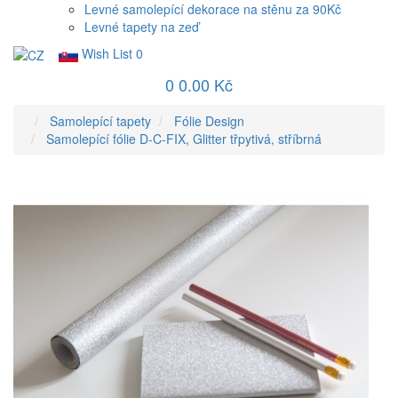
Levné samolepící dekorace na stěnu za 90Kč
Levné tapety na zeď
Wish List
0
0
0.00 Kč
Samolepící tapety
Fólie Design
Samolepící fólie D-C-FIX, Glitter třpytivá, stříbrná