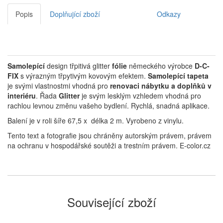
Popis
Doplňující zboží
Odkazy
Samolepící
design třpitivá glitter
fólie
německého výrobce
D-C-
FIX
s výrazným třpytivým kovovým efektem.
Samolepící tapeta
je svými vlastnostmi vhodná pro
renovaci nábytku a doplňků v
interiéru
. Řada
Glitter
je svým lesklým vzhledem vhodná pro
rachlou levnou změnu vašeho bydlení. Rychlá, snadná aplikace.
Balení je v roli šíře 67,5 x délka 2 m. Vyrobeno z vinylu.
Tento text a fotografie jsou chráněny autorským právem, právem
na ochranu v hospodářské soutěži a trestním právem. E-color.cz
Související zboží