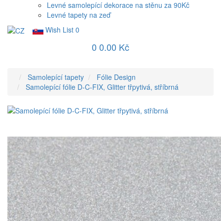
Levné samolepící dekorace na stěnu za 90Kč
Levné tapety na zeď
Wish List
0
0
0.00 Kč
Samolepící tapety
Fólie Design
Samolepící fólie D-C-FIX, Glitter třpytivá, stříbrná