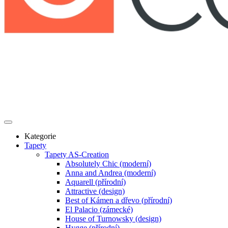
Kategorie
Tapety
Tapety AS-Creation
Absolutely Chic (moderní)
Anna and Andrea (moderní)
Aquarell (přírodní)
Attractive (design)
Best of Kámen a dřevo (přírodní)
El Palacio (zámecké)
House of Turnowsky (design)
Hygge (přírodní)