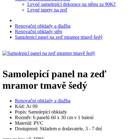
Levné samolepící dekorace na stěnu za 90Kč
Levné tapety na zeď
Renovační obklady a dlažba
Renovační obklady stěn
Samolepicí panel na zeď mramor tmavě šedý
Samolepicí panel na zeď
mramor tmavě šedý
Renovační obklady a dlažba
Kód: Ar 09
Popis: Samolepící obklady
Rozměr: 6 panelů 60 x 30 cm v 1 balení
Materiál: PVC
Dostupnost: Skladem u dodavatele, 3 - 7 dní