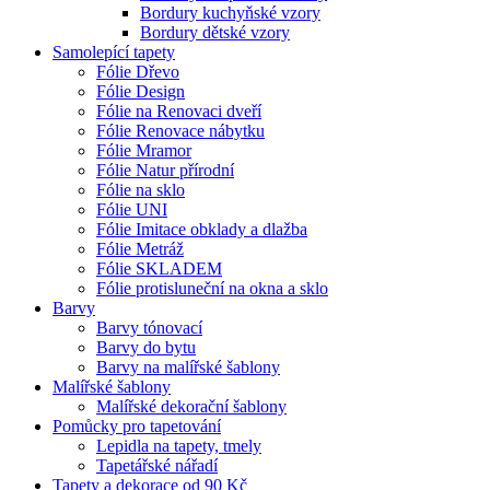
Bordury kuchyňské vzory
Bordury dětské vzory
Samolepící tapety
Fólie Dřevo
Fólie Design
Fólie na Renovaci dveří
Fólie Renovace nábytku
Fólie Mramor
Fólie Natur přírodní
Fólie na sklo
Fólie UNI
Fólie Imitace obklady a dlažba
Fólie Metráž
Fólie SKLADEM
Fólie protisluneční na okna a sklo
Barvy
Barvy tónovací
Barvy do bytu
Barvy na malířské šablony
Malířské šablony
Malířské dekorační šablony
Pomůcky pro tapetování
Lepidla na tapety, tmely
Tapetářské nářadí
Tapety a dekorace od 90 Kč