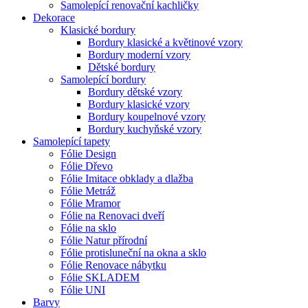
Samolepící renovační kachličky
Dekorace
Klasické bordury
Bordury klasické a květinové vzory
Bordury moderní vzory
Dětské bordury
Samolepící bordury
Bordury dětské vzory
Bordury klasické vzory
Bordury koupelnové vzory
Bordury kuchyňské vzory
Samolepící tapety
Fólie Design
Fólie Dřevo
Fólie Imitace obklady a dlažba
Fólie Metráž
Fólie Mramor
Fólie na Renovaci dveří
Fólie na sklo
Fólie Natur přírodní
Fólie protisluneční na okna a sklo
Fólie Renovace nábytku
Fólie SKLADEM
Fólie UNI
Barvy