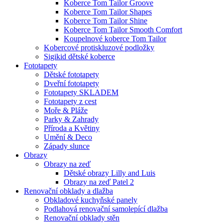
Koberce Tom Tailor Groove
Koberce Tom Tailor Shapes
Koberce Tom Tailor Shine
Koberce Tom Tailor Smooth Comfort
Koupelnové koberce Tom Tailor
Kobercové protiskluzové podložky
Sigikid dětské koberce
Fototapety
Dětské fototapety
Dveřní fototapety
Fototapety SKLADEM
Fototapety z cest
Moře & Pláže
Parky & Zahrady
Příroda a Květiny
Umění & Deco
Západy slunce
Obrazy
Obrazy na zeď
Dětské obrazy Lilly and Luis
Obrazy na zeď Patel 2
Renovační obklady a dlažba
Obkladové kuchyňské panely
Podlahová renovační samolepící dlažba
Renovační obklady stěn