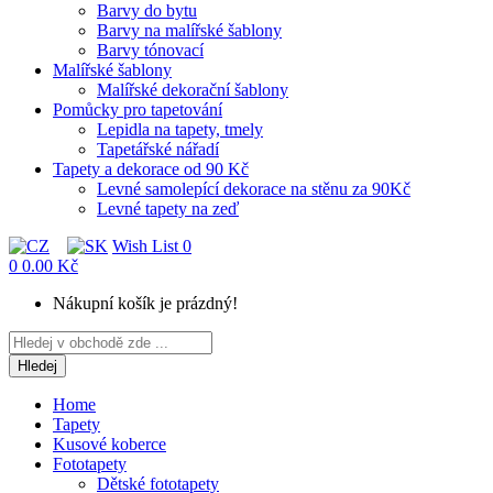
Barvy do bytu
Barvy na malířské šablony
Barvy tónovací
Malířské šablony
Malířské dekorační šablony
Pomůcky pro tapetování
Lepidla na tapety, tmely
Tapetářské nářadí
Tapety a dekorace od 90 Kč
Levné samolepící dekorace na stěnu za 90Kč
Levné tapety na zeď
Wish List
0
0
0.00 Kč
Nákupní košík je prázdný!
Hledej
Home
Tapety
Kusové koberce
Fototapety
Dětské fototapety