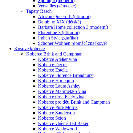
Spotlight (moderní)
Versailles (zámecké)
Tapety Rasch
African Queen III (přírodní)
Bambino XIX (dětské)
Barbara Home collection 3 (moderní)
Florentine 3 (přírodní)
Indian Style (grafika)
Schöner Wohnen (domácí značkové)
Kusové koberce
Koberce Brink and Campman
Koberce Atelier vlna
Koberce Decor
Koberce Estella
Koberce Florence Broadhurst
Koberce Harlequin
Koberce Laura Ashley
Koberce Marimekko vlna
Koberce Orla Kiely vlna
Koberce pro děti Brink and Campman
Koberce Pure Morris
Koberce Sanderson
Koberce Scion
Koberce vlněné Ted Baker
Koberce Wedgwood