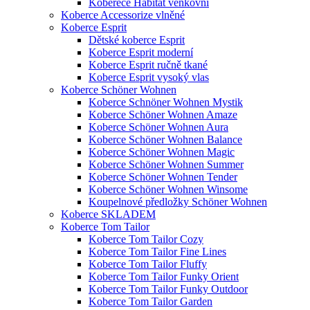
Koberece Habitat venkovní
Koberce Accessorize vlněné
Koberce Esprit
Dětské koberce Esprit
Koberce Esprit moderní
Koberce Esprit ručně tkané
Koberce Esprit vysoký vlas
Koberce Schöner Wohnen
Koberce Schnöner Wohnen Mystik
Koberce Schöner Wohnen Amaze
Koberce Schöner Wohnen Aura
Koberce Schöner Wohnen Balance
Koberce Schöner Wohnen Magic
Koberce Schöner Wohnen Summer
Koberce Schöner Wohnen Tender
Koberce Schöner Wohnen Winsome
Koupelnové předložky Schöner Wohnen
Koberce SKLADEM
Koberce Tom Tailor
Koberce Tom Tailor Cozy
Koberce Tom Tailor Fine Lines
Koberce Tom Tailor Fluffy
Koberce Tom Tailor Funky Orient
Koberce Tom Tailor Funky Outdoor
Koberce Tom Tailor Garden