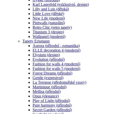
Karl Lagerfeld (exklusivní, design)
Lilly and Luis (dětská)
Little Love (dětské)
New Life (moderní)
Pintwalls (naturální)
Retro Chic (retro tapety)
Titanium 3 (design)
Wallpanel (moderní)
Tapety Erismann
Aurora (přírodní - romantika)
ELLE decoration 4 (moderní)
Elysium (design)
Evolution (přírodní)
Fashion for walls 4 (moderní)
Fashion for walls 5 (moderní)
Forest Dreams (přírodní)
Gentle (expresivní)
La Terrasse (středomořské vzory)
Martinique (přírodní)
Mellisa (přírodní)
Opus (elegance)
Play of Light (přírodní)
Pure harmony (přírodní)
Secret Garden (přírodní)