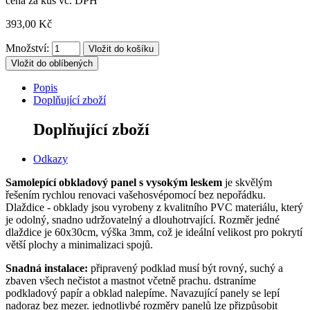
cena za kus vč. DPH
393,00 Kč
Množství:
Vložit do oblíbených
Popis
Doplňující zboží
Doplňující zboží
Odkazy
Samolepící obkladový panel s vysokým leskem
je skvělým
řešením rychlou renovaci vašehosvépomocí bez nepořádku.
Dlaždice - obklady jsou vyrobeny z kvalitního PVC materiálu, který
je odolný, snadno udržovatelný a dlouhotrvající. Rozměr jedné
dlaždice je 60x30cm, výška 3mm, což je ideální velikost pro pokrytí
větší plochy a minimalizaci spojů.
Snadná instalace:
připravený podklad musí být rovný, suchý a
zbaven všech nečistot a mastnot včetně prachu. dstraníme
podkladový papír a obklad nalepíme. Navazující panely se lepí
nadoraz bez mezer. jednotlivbé rozměry panelů lze přizpůsobit