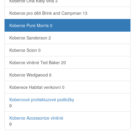
Koberce Orla Kiely vlna
3
Koberce pro děti Brink and Campman
13
Koberce Pure Morris
0
Koberce Sanderson
2
Koberce Scion
0
Koberce vlněné Ted Baker
20
Koberce Wedgwood
6
Koberece Habitat venkovní
0
Kobercové protiskluzové podložky
0
Koberce Accessorize vlněné
0