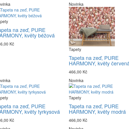
vinka
Novinka
pety
apeta na zeď, PURE
ARMONY, květy béžová
6,00 Kč
Tapety
Tapeta na zeď, PURE
HARMONY, květy červen
466,00 Kč
vinka
Novinka
pety
Tapety
apeta na zeď, PURE
Tapeta na zeď, PURE
ARMONY, květy tyrkysová
HARMONY, květy modrá
6,00 Kč
466,00 Kč
vinka
Novinka