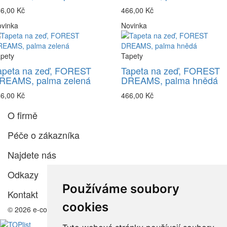
6,00 Kč
466,00 Kč
vinka
Novinka
pety
Tapety
apeta na zeď, FOREST
Tapeta na zeď, FOREST
REAMS, palma zelená
DREAMS, palma hnědá
6,00 Kč
466,00 Kč
O firmě
Péče o zákazníka
Najdete nás
Odkazy
Používáme soubory
Kontakt
cookies
© 2026 e-color.cz