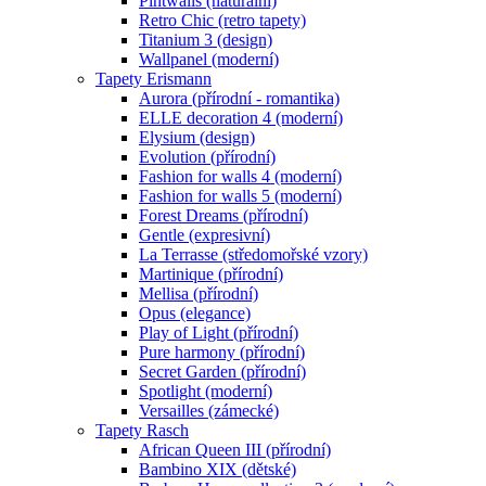
Pintwalls (naturální)
Retro Chic (retro tapety)
Titanium 3 (design)
Wallpanel (moderní)
Tapety Erismann
Aurora (přírodní - romantika)
ELLE decoration 4 (moderní)
Elysium (design)
Evolution (přírodní)
Fashion for walls 4 (moderní)
Fashion for walls 5 (moderní)
Forest Dreams (přírodní)
Gentle (expresivní)
La Terrasse (středomořské vzory)
Martinique (přírodní)
Mellisa (přírodní)
Opus (elegance)
Play of Light (přírodní)
Pure harmony (přírodní)
Secret Garden (přírodní)
Spotlight (moderní)
Versailles (zámecké)
Tapety Rasch
African Queen III (přírodní)
Bambino XIX (dětské)