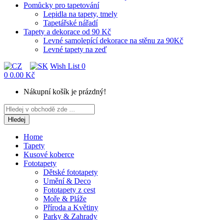
Pomůcky pro tapetování
Lepidla na tapety, tmely
Tapetářské nářadí
Tapety a dekorace od 90 Kč
Levné samolepící dekorace na stěnu za 90Kč
Levné tapety na zeď
Wish List
0
0
0.00 Kč
Nákupní košík je prázdný!
Hledej
Home
Tapety
Kusové koberce
Fototapety
Dětské fototapety
Umění & Deco
Fototapety z cest
Moře & Pláže
Příroda a Květiny
Parky & Zahrady