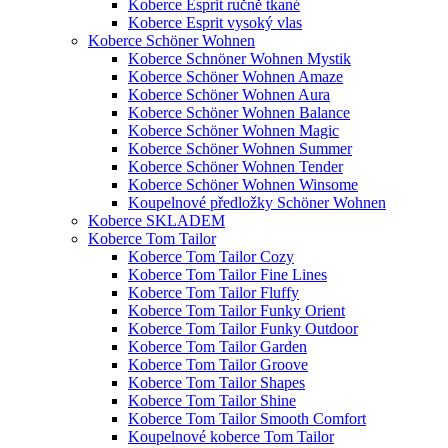
Koberce Esprit ručně tkané
Koberce Esprit vysoký vlas
Koberce Schöner Wohnen
Koberce Schnöner Wohnen Mystik
Koberce Schöner Wohnen Amaze
Koberce Schöner Wohnen Aura
Koberce Schöner Wohnen Balance
Koberce Schöner Wohnen Magic
Koberce Schöner Wohnen Summer
Koberce Schöner Wohnen Tender
Koberce Schöner Wohnen Winsome
Koupelnové předložky Schöner Wohnen
Koberce SKLADEM
Koberce Tom Tailor
Koberce Tom Tailor Cozy
Koberce Tom Tailor Fine Lines
Koberce Tom Tailor Fluffy
Koberce Tom Tailor Funky Orient
Koberce Tom Tailor Funky Outdoor
Koberce Tom Tailor Garden
Koberce Tom Tailor Groove
Koberce Tom Tailor Shapes
Koberce Tom Tailor Shine
Koberce Tom Tailor Smooth Comfort
Koupelnové koberce Tom Tailor