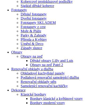
Kobercové protiskluzové podložky
Sigikid dětské koberce
Fototapety
Dětské fototapety
Dveřní fototapety
Fototapety SKLADEM
Fototapety z cest
Moře & Pláže
Parky & Zahrady
Příroda a Květiny
Umění & Deco
Západy slunce
Obrazy
Obrazy na zeď
Dětské obrazy Lilly and Luis
Obrazy na zeď Patel 2
Renovační obklady a dlažba
Obkladové kuchyňské panely
Podlahová renovační samolepící dlažba
Renovační obklady stěn
Samolepící renovační kachličky
Dekorace
Klasické bordury
Bordury klasické a květinové vzory
Bordury moderní vzory