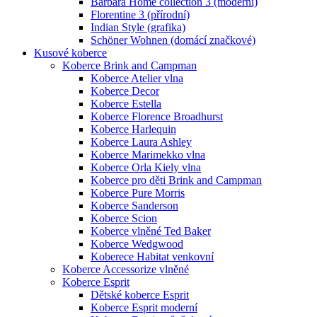
Barbara Home collection 3 (moderní)
Florentine 3 (přírodní)
Indian Style (grafika)
Schöner Wohnen (domácí značkové)
Kusové koberce
Koberce Brink and Campman
Koberce Atelier vlna
Koberce Decor
Koberce Estella
Koberce Florence Broadhurst
Koberce Harlequin
Koberce Laura Ashley
Koberce Marimekko vlna
Koberce Orla Kiely vlna
Koberce pro děti Brink and Campman
Koberce Pure Morris
Koberce Sanderson
Koberce Scion
Koberce vlněné Ted Baker
Koberce Wedgwood
Koberece Habitat venkovní
Koberce Accessorize vlněné
Koberce Esprit
Dětské koberce Esprit
Koberce Esprit moderní