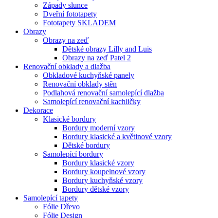
Západy slunce
Dveřní fototapety
Fototapety SKLADEM
Obrazy
Obrazy na zeď
Dětské obrazy Lilly and Luis
Obrazy na zeď Patel 2
Renovační obklady a dlažba
Obkladové kuchyňské panely
Renovační obklady stěn
Podlahová renovační samolepící dlažba
Samolepící renovační kachličky
Dekorace
Klasické bordury
Bordury moderní vzory
Bordury klasické a květinové vzory
Dětské bordury
Samolepící bordury
Bordury klasické vzory
Bordury koupelnové vzory
Bordury kuchyňské vzory
Bordury dětské vzory
Samolepící tapety
Fólie Dřevo
Fólie Design