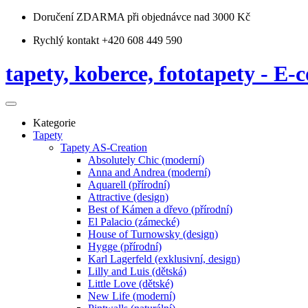
Doručení ZDARMA
při objednávce nad 3000 Kč
Rychlý kontakt +420 608 449 590
tapety, koberce, fototapety - E-c
Kategorie
Tapety
Tapety AS-Creation
Absolutely Chic (moderní)
Anna and Andrea (moderní)
Aquarell (přírodní)
Attractive (design)
Best of Kámen a dřevo (přírodní)
El Palacio (zámecké)
House of Turnowsky (design)
Hygge (přírodní)
Karl Lagerfeld (exklusivní, design)
Lilly and Luis (dětská)
Little Love (dětské)
New Life (moderní)