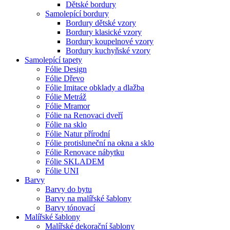
Dětské bordury
Samolepící bordury
Bordury dětské vzory
Bordury klasické vzory
Bordury koupelnové vzory
Bordury kuchyňské vzory
Samolepící tapety
Fólie Design
Fólie Dřevo
Fólie Imitace obklady a dlažba
Fólie Metráž
Fólie Mramor
Fólie na Renovaci dveří
Fólie na sklo
Fólie Natur přírodní
Fólie protisluneční na okna a sklo
Fólie Renovace nábytku
Fólie SKLADEM
Fólie UNI
Barvy
Barvy do bytu
Barvy na malířské šablony
Barvy tónovací
Malířské šablony
Malířské dekorační šablony