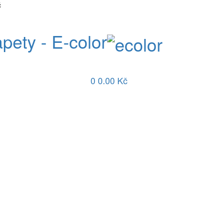
č
apety - E-color
0
0.00 Kč