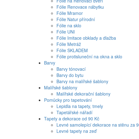
Fólie na Renovaci dveří
Fólie Renovace nábytku
Fólie Mramor
Fólie Natur přírodní
Fólie na sklo
Fólie UNI
Fólie Imitace obklady a dlažba
Fólie Metráž
Fólie SKLADEM
Fólie protisluneční na okna a sklo
Barvy
Barvy tónovací
Barvy do bytu
Barvy na malířské šablony
Malířské šablony
Malířské dekorační šablony
Pomůcky pro tapetování
Lepidla na tapety, tmely
Tapetářské nářadí
Tapety a dekorace od 90 Kč
Levné samolepící dekorace na stěnu za 
Levné tapety na zeď