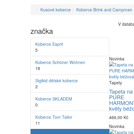
Kusové koberce
Koberce Brink and Campman
V databá
značka
Koberce Esprit
5
Novinka
Koberce Schöner Wohnen
18
Sigikid dětské koberce
Tapety
2
Tapeta na
PURE
Koberce SKLADEM
HARMONY
0
květy béž
Koberce Tom Tailor
466,00 Kč
11
Novinka