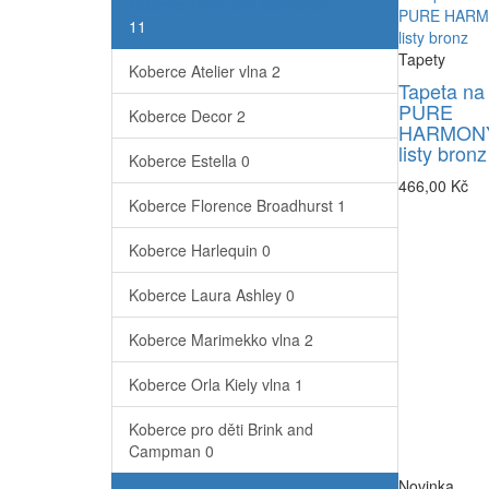
Koberce Brink and Campman
11
Tapety
Koberce Atelier vlna
2
Tapeta na
PURE
Koberce Decor
2
HARMONY
listy bronz
Koberce Estella
0
466,00 Kč
Koberce Florence Broadhurst
1
Koberce Harlequin
0
Koberce Laura Ashley
0
Koberce Marimekko vlna
2
Koberce Orla Kiely vlna
1
Koberce pro děti Brink and
Campman
0
Novinka