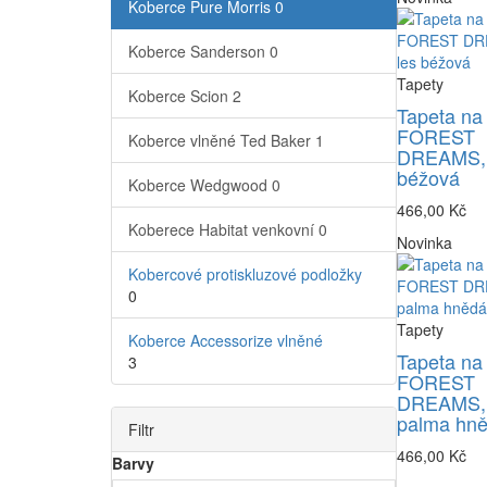
Koberce Pure Morris
0
Koberce Sanderson
0
Tapety
Koberce Scion
2
Tapeta na
FOREST
Koberce vlněné Ted Baker
1
DREAMS, 
béžová
Koberce Wedgwood
0
466,00 Kč
Koberece Habitat venkovní
0
Novinka
Kobercové protiskluzové podložky
0
Tapety
Koberce Accessorize vlněné
Tapeta na
3
FOREST
DREAMS,
palma hn
Filtr
466,00 Kč
Barvy