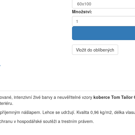
Množství:
Vložit do oblíbených
y
rované, intenzivní živé barvy a neuvěřitelné vzory
koberce Tom Tailor
eriéru.
 příjemným nášlapem. Lehce se udržují.
Kvalita 0,96 kg/m2, délka vla
chranu v hospodářské soutěži a trestním právem.