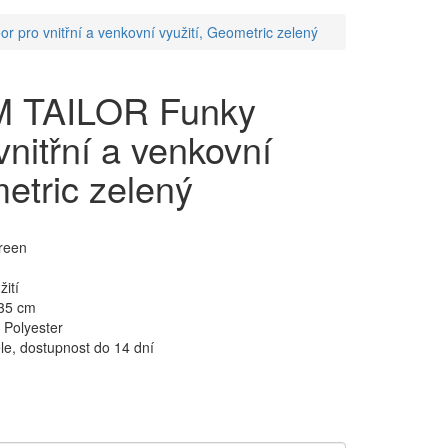
pro vnitřní a venkovní využití, Geometric zelený
M TAILOR Funky
nitřní a venkovní
metric zelený
reen
ití
235 cm
 Polyester
e, dostupnost do 14 dní