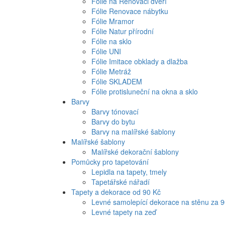
Fólie na Renovaci dveří
Fólie Renovace nábytku
Fólie Mramor
Fólie Natur přírodní
Fólie na sklo
Fólie UNI
Fólie Imitace obklady a dlažba
Fólie Metráž
Fólie SKLADEM
Fólie protisluneční na okna a sklo
Barvy
Barvy tónovací
Barvy do bytu
Barvy na malířské šablony
Malířské šablony
Malířské dekorační šablony
Pomůcky pro tapetování
Lepidla na tapety, tmely
Tapetářské nářadí
Tapety a dekorace od 90 Kč
Levné samolepící dekorace na stěnu za 
Levné tapety na zeď