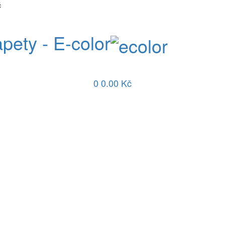
č
apety - E-color
0
0.00 Kč