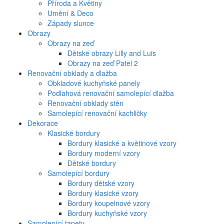
Příroda a Květiny
Umění & Deco
Západy slunce
Obrazy
Obrazy na zeď
Dětské obrazy Lilly and Luis
Obrazy na zeď Patel 2
Renovační obklady a dlažba
Obkladové kuchyňské panely
Podlahová renovační samolepící dlažba
Renovační obklady stěn
Samolepící renovační kachličky
Dekorace
Klasické bordury
Bordury klasické a květinové vzory
Bordury moderní vzory
Dětské bordury
Samolepící bordury
Bordury dětské vzory
Bordury klasické vzory
Bordury koupelnové vzory
Bordury kuchyňské vzory
Samolepící tapety