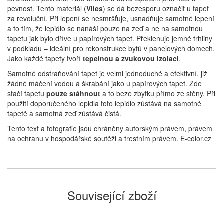
pevnost. Tento materiál (
Vlies
) se dá bezesporu označit u tapet
za revoluční. Při lepení se nesmršťuje, usnadňuje samotné lepení
a to tím, že lepidlo se nanáší pouze na zeď a ne na samotnou
tapetu jak bylo dříve u papírových tapet. Překlenuje jemné trhliny
v podkladu – ideální pro rekonstrukce bytů v panelových domech.
Jako každé tapety tvoří
tepelnou a zvukovou izolaci
.
Samotné odstraňování tapet je velmi jednoduché a efektivní, již
žádné máčení vodou a škrabání jako u papírových tapet. Zde
stačí tapetu
pouze stáhnout
a to beze zbytku přímo ze stěny. Při
použití doporučeného lepidla toto lepidlo zůstává na samotné
tapetě a samotná zeď zůstává čistá.
Tento text a fotografie jsou chráněny autorským právem, právem
na ochranu v hospodářské soutěži a trestním právem. E-color.cz
Související zboží