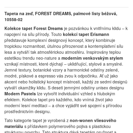
Tapeta na zeď, FOREST DREAMS, palmové listy béžová,
10558-02
Kolekce tapet Forest Dreams
je pozvánkou k vnitřnímu klidu – k
napojení na sílu přírody.
Touto
kolekcí tapet Erismann
představuje komplexní designový koncept, který kombinuje
tropickou rozmanitost, útulnou přirozenost a kontemplativní sílu
lesa a vytváří tak atmosférickou atmosféru.
Inspirovány teplou
estetikou trendu neo-nature a
moderním venkovským stylem
vznikají místnosti, které dýchají – uklidňující, stylové a smyslné.
Jemné textury, botanické vzory a harmonické odstíny zelené,
modré, pískové a espresso vás zvou k odpočinku.
Ať už jako
akcent nebo holistický koncept místnosti, každý ze sedmi designů
vytváří okamžiky klidu.
S deseti jemnými odstíny unisex designu
Modern Pastels
lze vytvořit individuální vzhled s hlubokým
efektem.
Kolekce tapet pro každého, kdo vnímá život jako
moderní lesní meditaci – a chce vyjádřit své spojení s přírodou
prostřednictvím designu.
Tato kategorie tapet je vyrobená z
non-wonen vliesového
materiálu
s přídavkem polymerového pojiva s plastickou
strukturou povrchu. Tato struktura dává tapetám pružnost a