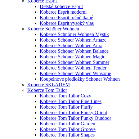
Koberce Esprit
Dětské koberce Esprit
Koberce Esprit moderní
Koberce Esprit ručně tkané
Koberce Esprit vysoký vlas
Koberce Schöner Wohnen
Koberce Schnöner Wohnen Mystik
Koberce Schöner Wohnen Amaze
Koberce Schöner Wohnen Aura
Koberce Schöner Wohnen Balance
Koberce Schöner Wohnen Magic
Koberce Schöner Wohnen Summer
Koberce Schöner Wohnen Tender
Koberce Schöner Wohnen Winsome
Koupelnové předložky Schöner Wohnen
Koberce SKLADEM
Koberce Tom Tailor
Koberce Tom Tailor Cozy
Koberce Tom Tailor Fine Lines
Koberce Tom Tailor Fluffy
Koberce Tom Tailor Funky Orient
Koberce Tom Tailor Funky Outdoor
Koberce Tom Tailor Garden
Koberce Tom Tailor Groove
Koberce Tom Tailor Shapes