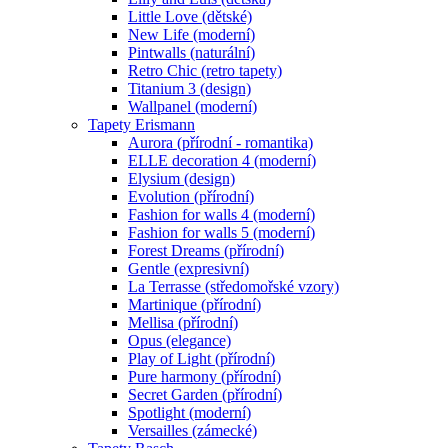
Little Love (dětské)
New Life (moderní)
Pintwalls (naturální)
Retro Chic (retro tapety)
Titanium 3 (design)
Wallpanel (moderní)
Tapety Erismann
Aurora (přírodní - romantika)
ELLE decoration 4 (moderní)
Elysium (design)
Evolution (přírodní)
Fashion for walls 4 (moderní)
Fashion for walls 5 (moderní)
Forest Dreams (přírodní)
Gentle (expresivní)
La Terrasse (středomořské vzory)
Martinique (přírodní)
Mellisa (přírodní)
Opus (elegance)
Play of Light (přírodní)
Pure harmony (přírodní)
Secret Garden (přírodní)
Spotlight (moderní)
Versailles (zámecké)