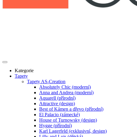
Kategorie
Tapety
Tapety AS-Creation
Absolutely Chic (moderní)
Anna and Andrea (moderní)
Aquarell (přírodní)
Attractive (design)
Best of Kámen a dřevo (přírodní)
El Palacio (zámecké)
House of Turnowsky (design)
Hygge (přírodní)
Karl Lagerfeld (exklusivní, design)
Lilly and Luis (dětská)