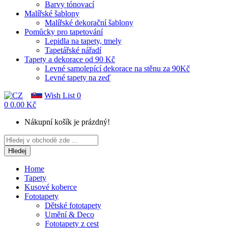
Barvy tónovací
Malířské šablony
Malířské dekorační šablony
Pomůcky pro tapetování
Lepidla na tapety, tmely
Tapetářské nářadí
Tapety a dekorace od 90 Kč
Levné samolepící dekorace na stěnu za 90Kč
Levné tapety na zeď
Wish List
0
0
0.00 Kč
Nákupní košík je prázdný!
Hledej
Home
Tapety
Kusové koberce
Fototapety
Dětské fototapety
Umění & Deco
Fototapety z cest