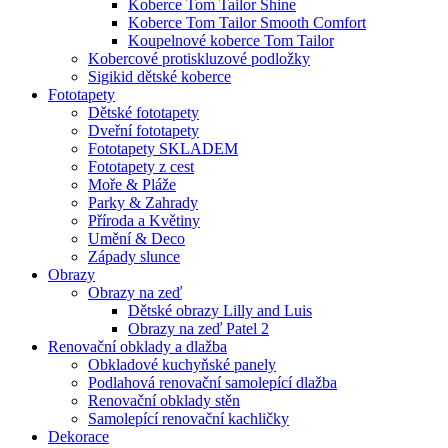
Koberce Tom Tailor Shine
Koberce Tom Tailor Smooth Comfort
Koupelnové koberce Tom Tailor
Kobercové protiskluzové podložky
Sigikid dětské koberce
Fototapety
Dětské fototapety
Dveřní fototapety
Fototapety SKLADEM
Fototapety z cest
Moře & Pláže
Parky & Zahrady
Příroda a Květiny
Umění & Deco
Západy slunce
Obrazy
Obrazy na zeď
Dětské obrazy Lilly and Luis
Obrazy na zeď Patel 2
Renovační obklady a dlažba
Obkladové kuchyňské panely
Podlahová renovační samolepící dlažba
Renovační obklady stěn
Samolepící renovační kachličky
Dekorace