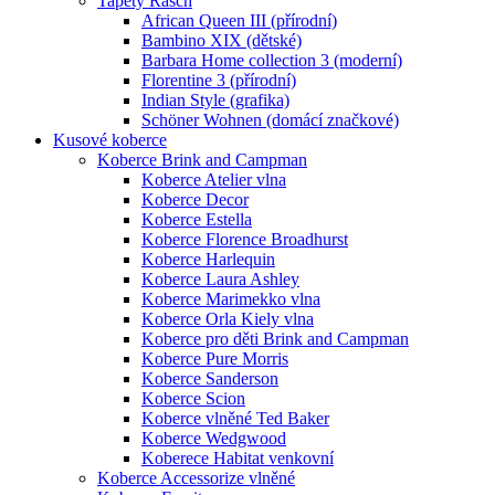
Tapety Rasch
African Queen III (přírodní)
Bambino XIX (dětské)
Barbara Home collection 3 (moderní)
Florentine 3 (přírodní)
Indian Style (grafika)
Schöner Wohnen (domácí značkové)
Kusové koberce
Koberce Brink and Campman
Koberce Atelier vlna
Koberce Decor
Koberce Estella
Koberce Florence Broadhurst
Koberce Harlequin
Koberce Laura Ashley
Koberce Marimekko vlna
Koberce Orla Kiely vlna
Koberce pro děti Brink and Campman
Koberce Pure Morris
Koberce Sanderson
Koberce Scion
Koberce vlněné Ted Baker
Koberce Wedgwood
Koberece Habitat venkovní
Koberce Accessorize vlněné