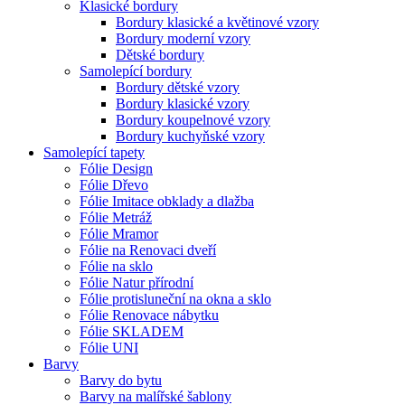
Klasické bordury
Bordury klasické a květinové vzory
Bordury moderní vzory
Dětské bordury
Samolepící bordury
Bordury dětské vzory
Bordury klasické vzory
Bordury koupelnové vzory
Bordury kuchyňské vzory
Samolepící tapety
Fólie Design
Fólie Dřevo
Fólie Imitace obklady a dlažba
Fólie Metráž
Fólie Mramor
Fólie na Renovaci dveří
Fólie na sklo
Fólie Natur přírodní
Fólie protisluneční na okna a sklo
Fólie Renovace nábytku
Fólie SKLADEM
Fólie UNI
Barvy
Barvy do bytu
Barvy na malířské šablony