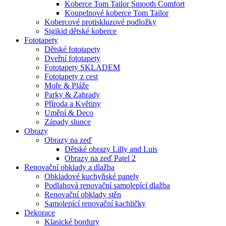
Koberce Tom Tailor Smooth Comfort
Koupelnové koberce Tom Tailor
Kobercové protiskluzové podložky
Sigikid dětské koberce
Fototapety
Dětské fototapety
Dveřní fototapety
Fototapety SKLADEM
Fototapety z cest
Moře & Pláže
Parky & Zahrady
Příroda a Květiny
Umění & Deco
Západy slunce
Obrazy
Obrazy na zeď
Dětské obrazy Lilly and Luis
Obrazy na zeď Patel 2
Renovační obklady a dlažba
Obkladové kuchyňské panely
Podlahová renovační samolepící dlažba
Renovační obklady stěn
Samolepící renovační kachličky
Dekorace
Klasické bordury