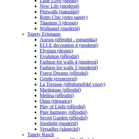
Little Love (dětské)
New Life (moderní)
Pintwalls (naturální)
Retro Chic (retro tapety)
Titanium 3 (design)
Wallpanel (moderní)
Tapety Erismann
Aurora (přírodní - romantika)
ELLE decoration 4 (moderní)
Elysium (design)
Evolution (přírodní)
Fashion for walls 4 (moderní)
Fashion for walls 5 (moderní)
Forest Dreams (přírodní)
Gentle (expresivní)
La Terrasse (středomořské vzory)
Martinique (přírodní)
Mellisa (přírodní)
Opus (elegance)
Play of Light (přírodní)
Pure harmony (přírodní)
Secret Garden (přírodní)
Spotlight (moderní)
Versailles (zámecké)
Tapety Rasch