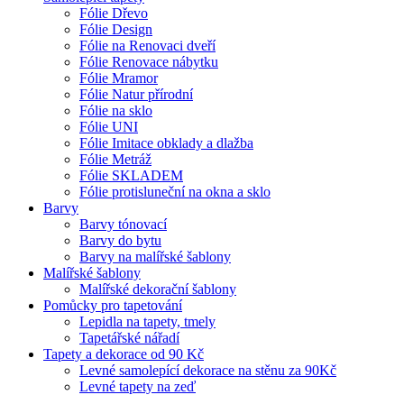
Fólie Dřevo
Fólie Design
Fólie na Renovaci dveří
Fólie Renovace nábytku
Fólie Mramor
Fólie Natur přírodní
Fólie na sklo
Fólie UNI
Fólie Imitace obklady a dlažba
Fólie Metráž
Fólie SKLADEM
Fólie protisluneční na okna a sklo
Barvy
Barvy tónovací
Barvy do bytu
Barvy na malířské šablony
Malířské šablony
Malířské dekorační šablony
Pomůcky pro tapetování
Lepidla na tapety, tmely
Tapetářské nářadí
Tapety a dekorace od 90 Kč
Levné samolepící dekorace na stěnu za 90Kč
Levné tapety na zeď