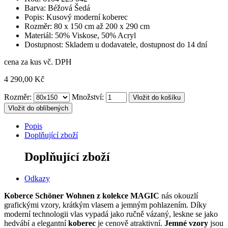
Barva: Béžová Šedá
Popis: Kusový moderní koberec
Rozměr: 80 x 150 cm až 200 x 290 cm
Materiál: 50% Viskose, 50% Acryl
Dostupnost: Skladem u dodavatele, dostupnost do 14 dní
cena za kus vč. DPH
4 290,00 Kč
Rozměr:
Množství:
Vložit do oblíbených
Popis
Doplňující zboží
Doplňující zboží
Odkazy
Koberce Schöner Wohnen z kolekce MAGIC
nás okouzlí
grafickými vzory, krátkým vlasem a jemným pohlazením.
Díky
moderní technologii vlas vypadá jako ručně vázaný, leskne se jako
hedvábí a elegantní
koberec
je cenově atraktivní.
Jemné vzory
jsou