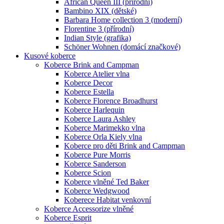
African Queen III (přírodní)
Bambino XIX (dětské)
Barbara Home collection 3 (moderní)
Florentine 3 (přírodní)
Indian Style (grafika)
Schöner Wohnen (domácí značkové)
Kusové koberce
Koberce Brink and Campman
Koberce Atelier vlna
Koberce Decor
Koberce Estella
Koberce Florence Broadhurst
Koberce Harlequin
Koberce Laura Ashley
Koberce Marimekko vlna
Koberce Orla Kiely vlna
Koberce pro děti Brink and Campman
Koberce Pure Morris
Koberce Sanderson
Koberce Scion
Koberce vlněné Ted Baker
Koberce Wedgwood
Koberece Habitat venkovní
Koberce Accessorize vlněné
Koberce Esprit