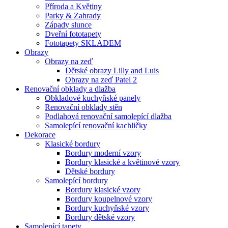
Příroda a Květiny
Parky & Zahrady
Západy slunce
Dveřní fototapety
Fototapety SKLADEM
Obrazy
Obrazy na zeď
Dětské obrazy Lilly and Luis
Obrazy na zeď Patel 2
Renovační obklady a dlažba
Obkladové kuchyňské panely
Renovační obklady stěn
Podlahová renovační samolepící dlažba
Samolepící renovační kachličky
Dekorace
Klasické bordury
Bordury moderní vzory
Bordury klasické a květinové vzory
Dětské bordury
Samolepící bordury
Bordury klasické vzory
Bordury koupelnové vzory
Bordury kuchyňské vzory
Bordury dětské vzory
Samolepící tapety