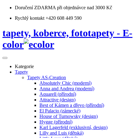
Doručení ZDARMA
při objednávce nad 3000 Kč
Rychlý kontakt +420 608 449 590
tapety, koberce, fototapety - E-
color
Kategorie
Tapety
Tapety AS-Creation
Absolutely Chic (moderní)
Anna and Andrea (moderní)
Aquarell (přírodní)
Attractive (design)
Best of Kámen a dřevo (přírodní)
El Palacio (zámecké)
House of Turnowsky (design)
Hygge (přírodní)
Karl Lagerfeld (exklusivní, design)
Lilly and Luis (dětská)