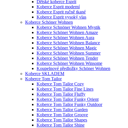
Dětské koberce Esprit
Koberce Esprit moderní
Koberce Esprit ručně tkané
Koberce Esprit vysoký vlas
Koberce Schöner Wohnen
Koberce Schnöner Wohnen Mystik
Koberce Schöner Wohnen Amaze
Koberce Schöner Wohnen Aura
Koberce Schöner Wohnen Balance
Koberce Schöner Wohnen Magic
Koberce Schöner Wohnen Summer
Koberce Schöner Wohnen Tender
Koberce Schöner Wohnen Winsome
Koupelnové předložky Schöner Wohnen
Koberce SKLADEM
Koberce Tom Tailor
Koberce Tom Tailor Cozy
Koberce Tom Tailor Fine Lines
Koberce Tom Tailor Fluffy
Koberce Tom Tailor Funky Orient
Koberce Tom Tailor Funky Outdoor
Koberce Tom Tailor Garden
Koberce Tom Tailor Groove
Koberce Tom Tailor Shapes
Koberce Tom Tailor Shine