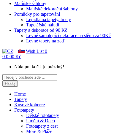
Malířské šablony
Malířské dekorační šablony
Pomůcky pro tapetování
Lepidla na tapety, tmely
Tapetářské nářadí
Tapety a dekorace od 90 Kč
Levné samolepící dekorace na stěnu za 90Kč
Levné tapety na zeď
Wish List
0
0
0.00 Kč
Nákupní košík je prázdný!
Hledej
Home
Tapety
Kusové koberce
Fototapety
Dětské fototapety
Umění & Deco
Fototapety z cest
Moře & Pláže