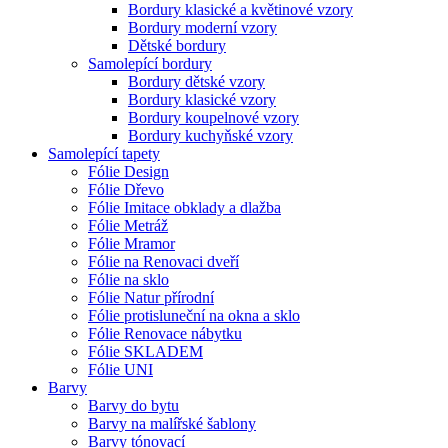
Bordury klasické a květinové vzory
Bordury moderní vzory
Dětské bordury
Samolepící bordury
Bordury dětské vzory
Bordury klasické vzory
Bordury koupelnové vzory
Bordury kuchyňské vzory
Samolepící tapety
Fólie Design
Fólie Dřevo
Fólie Imitace obklady a dlažba
Fólie Metráž
Fólie Mramor
Fólie na Renovaci dveří
Fólie na sklo
Fólie Natur přírodní
Fólie protisluneční na okna a sklo
Fólie Renovace nábytku
Fólie SKLADEM
Fólie UNI
Barvy
Barvy do bytu
Barvy na malířské šablony
Barvy tónovací