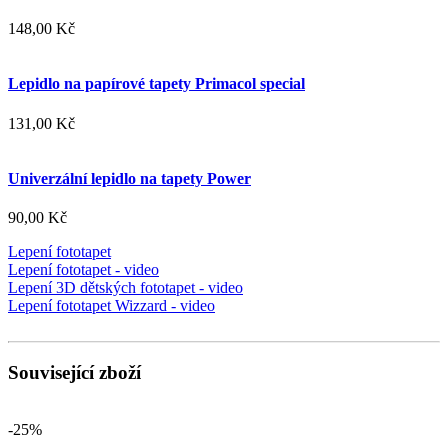
148,00 Kč
Lepidlo na papírové tapety Primacol special
131,00 Kč
Univerzální lepidlo na tapety Power
90,00 Kč
Lepení fototapet
Lepení fototapet - video
Lepení 3D dětských fototapet - video
Lepení fototapet Wizzard - video
Související zboží
-25%