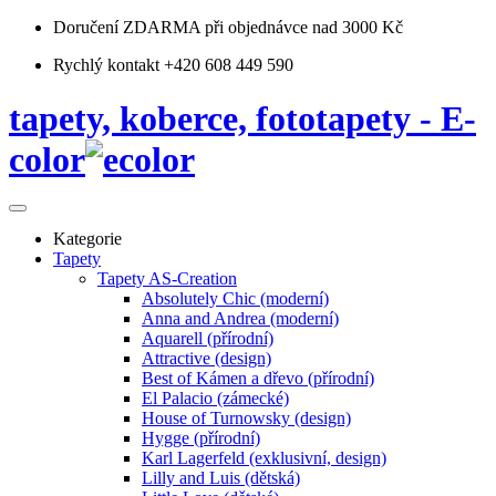
Doručení ZDARMA
při objednávce nad 3000 Kč
Rychlý kontakt +420 608 449 590
tapety, koberce, fototapety - E-
color
Kategorie
Tapety
Tapety AS-Creation
Absolutely Chic (moderní)
Anna and Andrea (moderní)
Aquarell (přírodní)
Attractive (design)
Best of Kámen a dřevo (přírodní)
El Palacio (zámecké)
House of Turnowsky (design)
Hygge (přírodní)
Karl Lagerfeld (exklusivní, design)
Lilly and Luis (dětská)