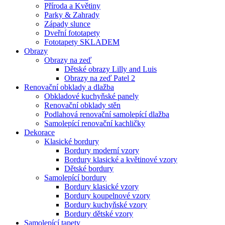
Příroda a Květiny
Parky & Zahrady
Západy slunce
Dveřní fototapety
Fototapety SKLADEM
Obrazy
Obrazy na zeď
Dětské obrazy Lilly and Luis
Obrazy na zeď Patel 2
Renovační obklady a dlažba
Obkladové kuchyňské panely
Renovační obklady stěn
Podlahová renovační samolepící dlažba
Samolepící renovační kachličky
Dekorace
Klasické bordury
Bordury moderní vzory
Bordury klasické a květinové vzory
Dětské bordury
Samolepící bordury
Bordury klasické vzory
Bordury koupelnové vzory
Bordury kuchyňské vzory
Bordury dětské vzory
Samolepící tapety