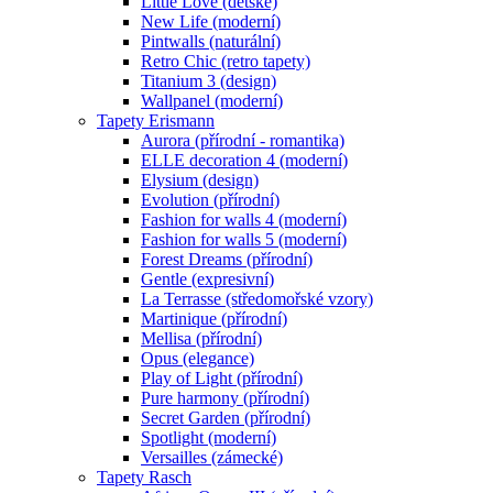
Little Love (dětské)
New Life (moderní)
Pintwalls (naturální)
Retro Chic (retro tapety)
Titanium 3 (design)
Wallpanel (moderní)
Tapety Erismann
Aurora (přírodní - romantika)
ELLE decoration 4 (moderní)
Elysium (design)
Evolution (přírodní)
Fashion for walls 4 (moderní)
Fashion for walls 5 (moderní)
Forest Dreams (přírodní)
Gentle (expresivní)
La Terrasse (středomořské vzory)
Martinique (přírodní)
Mellisa (přírodní)
Opus (elegance)
Play of Light (přírodní)
Pure harmony (přírodní)
Secret Garden (přírodní)
Spotlight (moderní)
Versailles (zámecké)
Tapety Rasch