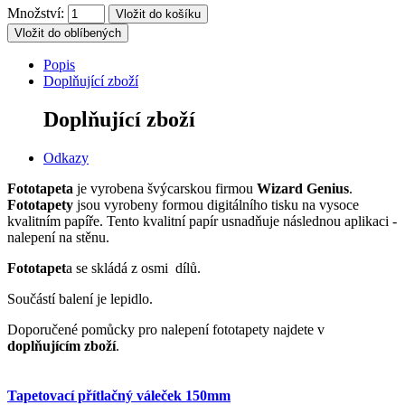
Množství:
Vložit do oblíbených
Popis
Doplňující zboží
Doplňující zboží
Odkazy
Fototapeta
je vyrobena švýcarskou firmou
Wizard Genius
.
Fototapety
jsou vyrobeny formou digitálního tisku na vysoce
kvalitním papíře. Tento kvalitní papír usnadňuje následnou aplikaci -
nalepení na stěnu.
Fototapet
a se skládá z osmi dílů.
Součástí balení je lepidlo.
Doporučené pomůcky pro nalepení fototapety najdete v
doplňujícím zboží
.
Tapetovací přítlačný váleček 150mm