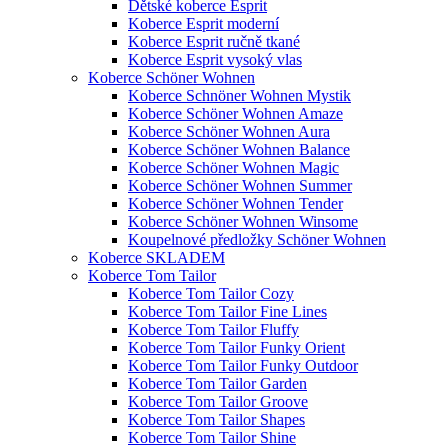
Dětské koberce Esprit
Koberce Esprit moderní
Koberce Esprit ručně tkané
Koberce Esprit vysoký vlas
Koberce Schöner Wohnen
Koberce Schnöner Wohnen Mystik
Koberce Schöner Wohnen Amaze
Koberce Schöner Wohnen Aura
Koberce Schöner Wohnen Balance
Koberce Schöner Wohnen Magic
Koberce Schöner Wohnen Summer
Koberce Schöner Wohnen Tender
Koberce Schöner Wohnen Winsome
Koupelnové předložky Schöner Wohnen
Koberce SKLADEM
Koberce Tom Tailor
Koberce Tom Tailor Cozy
Koberce Tom Tailor Fine Lines
Koberce Tom Tailor Fluffy
Koberce Tom Tailor Funky Orient
Koberce Tom Tailor Funky Outdoor
Koberce Tom Tailor Garden
Koberce Tom Tailor Groove
Koberce Tom Tailor Shapes
Koberce Tom Tailor Shine