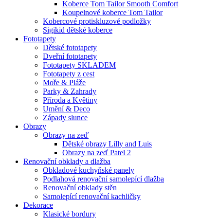
Koberce Tom Tailor Smooth Comfort
Koupelnové koberce Tom Tailor
Kobercové protiskluzové podložky
Sigikid dětské koberce
Fototapety
Dětské fototapety
Dveřní fototapety
Fototapety SKLADEM
Fototapety z cest
Moře & Pláže
Parky & Zahrady
Příroda a Květiny
Umění & Deco
Západy slunce
Obrazy
Obrazy na zeď
Dětské obrazy Lilly and Luis
Obrazy na zeď Patel 2
Renovační obklady a dlažba
Obkladové kuchyňské panely
Podlahová renovační samolepící dlažba
Renovační obklady stěn
Samolepící renovační kachličky
Dekorace
Klasické bordury