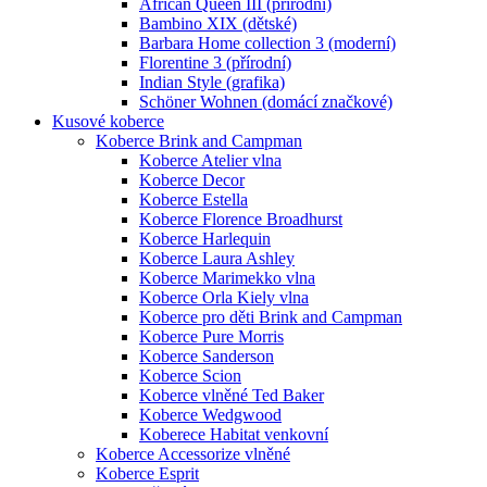
African Queen III (přírodní)
Bambino XIX (dětské)
Barbara Home collection 3 (moderní)
Florentine 3 (přírodní)
Indian Style (grafika)
Schöner Wohnen (domácí značkové)
Kusové koberce
Koberce Brink and Campman
Koberce Atelier vlna
Koberce Decor
Koberce Estella
Koberce Florence Broadhurst
Koberce Harlequin
Koberce Laura Ashley
Koberce Marimekko vlna
Koberce Orla Kiely vlna
Koberce pro děti Brink and Campman
Koberce Pure Morris
Koberce Sanderson
Koberce Scion
Koberce vlněné Ted Baker
Koberce Wedgwood
Koberece Habitat venkovní
Koberce Accessorize vlněné
Koberce Esprit