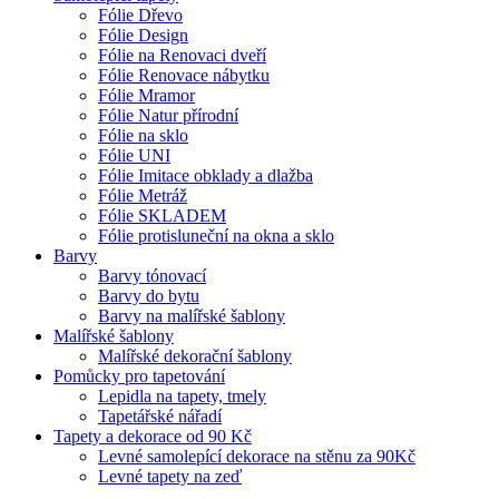
Fólie Dřevo
Fólie Design
Fólie na Renovaci dveří
Fólie Renovace nábytku
Fólie Mramor
Fólie Natur přírodní
Fólie na sklo
Fólie UNI
Fólie Imitace obklady a dlažba
Fólie Metráž
Fólie SKLADEM
Fólie protisluneční na okna a sklo
Barvy
Barvy tónovací
Barvy do bytu
Barvy na malířské šablony
Malířské šablony
Malířské dekorační šablony
Pomůcky pro tapetování
Lepidla na tapety, tmely
Tapetářské nářadí
Tapety a dekorace od 90 Kč
Levné samolepící dekorace na stěnu za 90Kč
Levné tapety na zeď