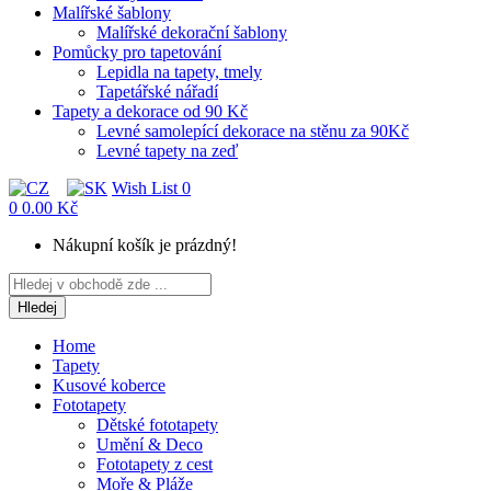
Malířské šablony
Malířské dekorační šablony
Pomůcky pro tapetování
Lepidla na tapety, tmely
Tapetářské nářadí
Tapety a dekorace od 90 Kč
Levné samolepící dekorace na stěnu za 90Kč
Levné tapety na zeď
Wish List
0
0
0.00 Kč
Nákupní košík je prázdný!
Hledej
Home
Tapety
Kusové koberce
Fototapety
Dětské fototapety
Umění & Deco
Fototapety z cest
Moře & Pláže