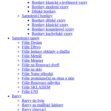
Bordury klasické a květinové vzory
Bordury moderní vzory
Dětské bordury
Samolepící bordury
Bordury dětské vzory
Bordury klasické vzory
Bordury koupelnové vzory
Bordury kuchyňské vzory
Samolepící tapety
Fólie Design
Fólie Dřevo
Fólie Imitace obklady a dlažba
Fólie Metráž
Fólie Mramor
Fólie na Renovaci dveří
Fólie na sklo
Fólie Natur přírodní
Fólie protisluneční na okna a sklo
Fólie Renovace nábytku
Fólie SKLADEM
Fólie UNI
Barvy
Barvy do bytu
Barvy na malířské šablony
Barvy tónovací