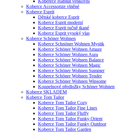
Koberece Habitat venkovní
Koberce Accessorize vlněné
Koberce Esprit
Dětské koberce Esprit
Koberce Esprit moderní
Koberce Esprit ručně tkané
Koberce Esprit vysoký vlas
Koberce Schöner Wohnen
Koberce Schnöner Wohnen Mystik
Koberce Schöner Wohnen Amaze
Koberce Schöner Wohnen Aura
Koberce Schöner Wohnen Balance
Koberce Schöner Wohnen Magic
Koberce Schöner Wohnen Summer
Koberce Schöner Wohnen Tender
Koberce Schöner Wohnen Winsome
Koupelnové předložky Schöner Wohnen
Koberce SKLADEM
Koberce Tom Tailor
Koberce Tom Tailor Cozy
Koberce Tom Tailor Fine Lines
Koberce Tom Tailor Fluffy
Koberce Tom Tailor Funky Orient
Koberce Tom Tailor Funky Outdoor
Koberce Tom Tailor Garden