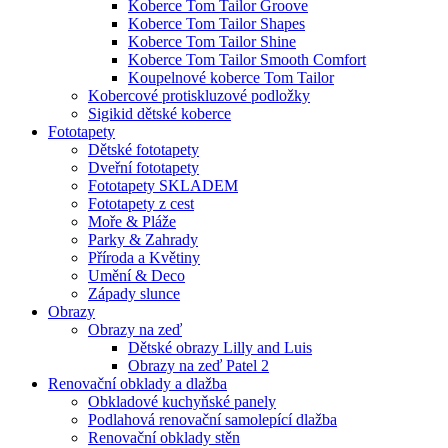
Koberce Tom Tailor Groove
Koberce Tom Tailor Shapes
Koberce Tom Tailor Shine
Koberce Tom Tailor Smooth Comfort
Koupelnové koberce Tom Tailor
Kobercové protiskluzové podložky
Sigikid dětské koberce
Fototapety
Dětské fototapety
Dveřní fototapety
Fototapety SKLADEM
Fototapety z cest
Moře & Pláže
Parky & Zahrady
Příroda a Květiny
Umění & Deco
Západy slunce
Obrazy
Obrazy na zeď
Dětské obrazy Lilly and Luis
Obrazy na zeď Patel 2
Renovační obklady a dlažba
Obkladové kuchyňské panely
Podlahová renovační samolepící dlažba
Renovační obklady stěn