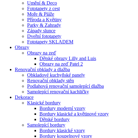
Umění & Deco
Fototapety z cest
Moře & Pláže
Příroda a Květiny
Parky & Zahrady
Západy slunce
Dveřní fototapety
Fototapety SKLADEM
Obrazy
Obrazy na zeď
Dětské obrazy Lilly and Luis
Obrazy na zeď Patel 2
Renovační obklady a dlažba
Obkladové kuchyňské panely
Renovační obklady stěn
Podlahová renovační samolepící dlažba
Samolepící renovační kachličky
Dekorace
Klasické bordury
Bordury moderní vzory
Bordury klasické a květinové vzory
Dětské bordury
Samolepící bordury
Bordury klasické vzory
Bordury koupelnové vzory