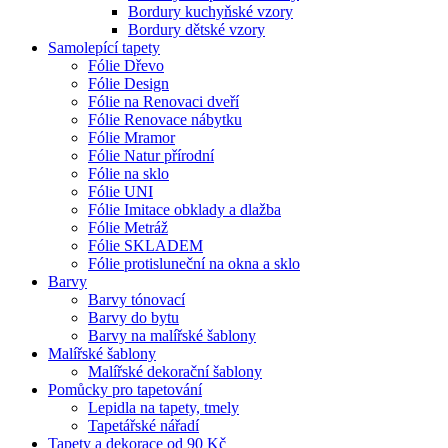
Bordury kuchyňské vzory
Bordury dětské vzory
Samolepící tapety
Fólie Dřevo
Fólie Design
Fólie na Renovaci dveří
Fólie Renovace nábytku
Fólie Mramor
Fólie Natur přírodní
Fólie na sklo
Fólie UNI
Fólie Imitace obklady a dlažba
Fólie Metráž
Fólie SKLADEM
Fólie protisluneční na okna a sklo
Barvy
Barvy tónovací
Barvy do bytu
Barvy na malířské šablony
Malířské šablony
Malířské dekorační šablony
Pomůcky pro tapetování
Lepidla na tapety, tmely
Tapetářské nářadí
Tapety a dekorace od 90 Kč