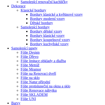
Samolepící renovační kachličky
Dekorace
Klasické bordury
Bordury klasické a květinové vzory
Bordury moderní vzory
Dětské bordury
Samolepící bordury
Bordury dětské vzory
Bordury klasické vzory
Bordury koupelnové vzory
Bordury kuchyňské vzory
Samolepící tapety
Fólie Design
Fólie Dřevo
Fólie Imitace obklady a dlažba
Fólie Metráž
Fólie Mramor
Fólie na Renovaci dveří
Fólie na sklo
Fólie Natur přírodní
Fólie protisluneční na okna a sklo
Fólie Renovace nábytku
Fólie SKLADEM
Fólie UNI
Barvy