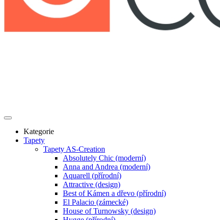
Kategorie
Tapety
Tapety AS-Creation
Absolutely Chic (moderní)
Anna and Andrea (moderní)
Aquarell (přírodní)
Attractive (design)
Best of Kámen a dřevo (přírodní)
El Palacio (zámecké)
House of Turnowsky (design)
Hygge (přírodní)