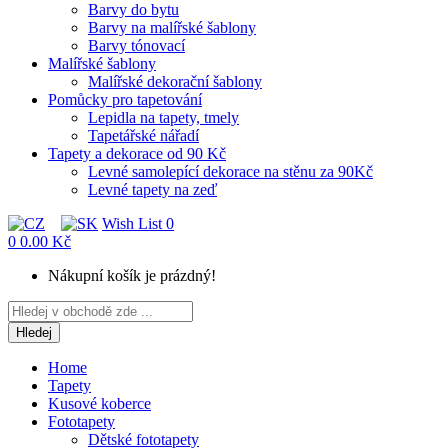
Barvy do bytu
Barvy na malířské šablony
Barvy tónovací
Malířské šablony
Malířské dekorační šablony
Pomůcky pro tapetování
Lepidla na tapety, tmely
Tapetářské nářadí
Tapety a dekorace od 90 Kč
Levné samolepící dekorace na stěnu za 90Kč
Levné tapety na zeď
Wish List
0
0
0.00 Kč
Nákupní košík je prázdný!
Hledej
Home
Tapety
Kusové koberce
Fototapety
Dětské fototapety