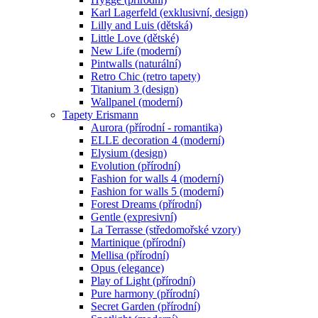
Karl Lagerfeld (exklusivní, design)
Lilly and Luis (dětská)
Little Love (dětské)
New Life (moderní)
Pintwalls (naturální)
Retro Chic (retro tapety)
Titanium 3 (design)
Wallpanel (moderní)
Tapety Erismann
Aurora (přírodní - romantika)
ELLE decoration 4 (moderní)
Elysium (design)
Evolution (přírodní)
Fashion for walls 4 (moderní)
Fashion for walls 5 (moderní)
Forest Dreams (přírodní)
Gentle (expresivní)
La Terrasse (středomořské vzory)
Martinique (přírodní)
Mellisa (přírodní)
Opus (elegance)
Play of Light (přírodní)
Pure harmony (přírodní)
Secret Garden (přírodní)