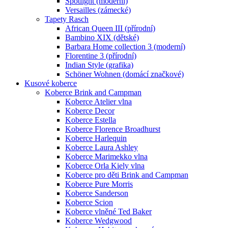
Spotlight (moderní)
Versailles (zámecké)
Tapety Rasch
African Queen III (přírodní)
Bambino XIX (dětské)
Barbara Home collection 3 (moderní)
Florentine 3 (přírodní)
Indian Style (grafika)
Schöner Wohnen (domácí značkové)
Kusové koberce
Koberce Brink and Campman
Koberce Atelier vlna
Koberce Decor
Koberce Estella
Koberce Florence Broadhurst
Koberce Harlequin
Koberce Laura Ashley
Koberce Marimekko vlna
Koberce Orla Kiely vlna
Koberce pro děti Brink and Campman
Koberce Pure Morris
Koberce Sanderson
Koberce Scion
Koberce vlněné Ted Baker
Koberce Wedgwood