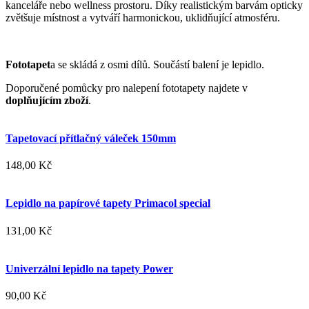
kanceláře nebo wellness prostoru. Díky realistickým barvám opticky
zvětšuje místnost a vytváří harmonickou, uklidňující atmosféru.
Fototapet
a se skládá z osmi dílů. Součástí balení je lepidlo.
Doporučené pomůcky pro nalepení fototapety najdete v
doplňujícím zboží
.
Tapetovací přítlačný váleček 150mm
148,00 Kč
Lepidlo na papírové tapety Primacol special
131,00 Kč
Univerzální lepidlo na tapety Power
90,00 Kč