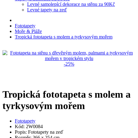
Levné samolepící dekorace na stěnu za 90Kč
Levné tapety na zeď
Fototapety
Moře & Pláže
Tropická fototapeta s molem a tyrkysovým mořem
-25%
Tropická fototapeta s molem a
tyrkysovým mořem
Fototapety
Kód: 2W0084
Popis: Fototapety na zeď
Rozměr: 366 x 254 cm