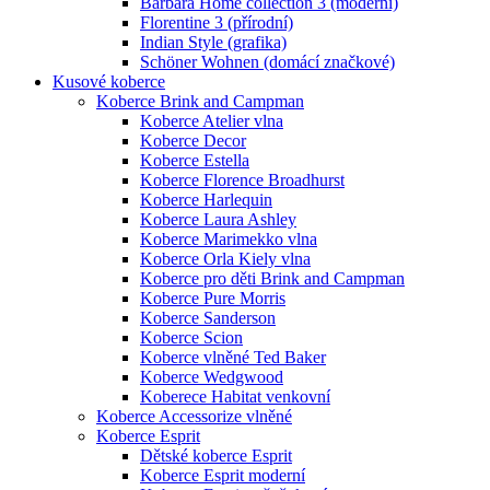
Barbara Home collection 3 (moderní)
Florentine 3 (přírodní)
Indian Style (grafika)
Schöner Wohnen (domácí značkové)
Kusové koberce
Koberce Brink and Campman
Koberce Atelier vlna
Koberce Decor
Koberce Estella
Koberce Florence Broadhurst
Koberce Harlequin
Koberce Laura Ashley
Koberce Marimekko vlna
Koberce Orla Kiely vlna
Koberce pro děti Brink and Campman
Koberce Pure Morris
Koberce Sanderson
Koberce Scion
Koberce vlněné Ted Baker
Koberce Wedgwood
Koberece Habitat venkovní
Koberce Accessorize vlněné
Koberce Esprit
Dětské koberce Esprit
Koberce Esprit moderní