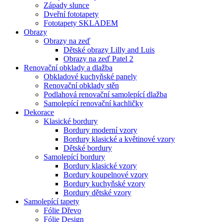
Západy slunce
Dveřní fototapety
Fototapety SKLADEM
Obrazy
Obrazy na zeď
Dětské obrazy Lilly and Luis
Obrazy na zeď Patel 2
Renovační obklady a dlažba
Obkladové kuchyňské panely
Renovační obklady stěn
Podlahová renovační samolepící dlažba
Samolepící renovační kachličky
Dekorace
Klasické bordury
Bordury moderní vzory
Bordury klasické a květinové vzory
Dětské bordury
Samolepící bordury
Bordury klasické vzory
Bordury koupelnové vzory
Bordury kuchyňské vzory
Bordury dětské vzory
Samolepící tapety
Fólie Dřevo
Fólie Design