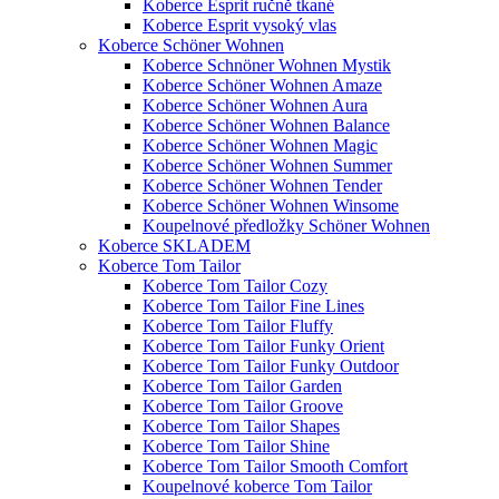
Koberce Esprit ručně tkané
Koberce Esprit vysoký vlas
Koberce Schöner Wohnen
Koberce Schnöner Wohnen Mystik
Koberce Schöner Wohnen Amaze
Koberce Schöner Wohnen Aura
Koberce Schöner Wohnen Balance
Koberce Schöner Wohnen Magic
Koberce Schöner Wohnen Summer
Koberce Schöner Wohnen Tender
Koberce Schöner Wohnen Winsome
Koupelnové předložky Schöner Wohnen
Koberce SKLADEM
Koberce Tom Tailor
Koberce Tom Tailor Cozy
Koberce Tom Tailor Fine Lines
Koberce Tom Tailor Fluffy
Koberce Tom Tailor Funky Orient
Koberce Tom Tailor Funky Outdoor
Koberce Tom Tailor Garden
Koberce Tom Tailor Groove
Koberce Tom Tailor Shapes
Koberce Tom Tailor Shine
Koberce Tom Tailor Smooth Comfort
Koupelnové koberce Tom Tailor