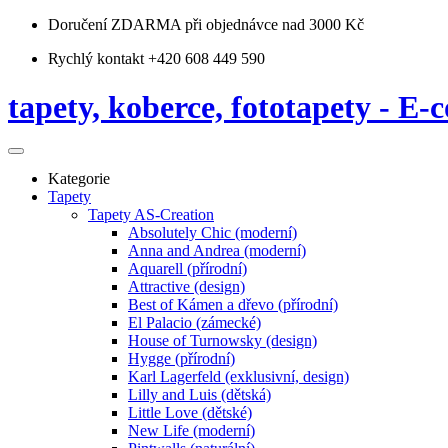
Doručení ZDARMA
při objednávce nad 3000 Kč
Rychlý kontakt +420 608 449 590
tapety, koberce, fototapety - E-c
Kategorie
Tapety
Tapety AS-Creation
Absolutely Chic (moderní)
Anna and Andrea (moderní)
Aquarell (přírodní)
Attractive (design)
Best of Kámen a dřevo (přírodní)
El Palacio (zámecké)
House of Turnowsky (design)
Hygge (přírodní)
Karl Lagerfeld (exklusivní, design)
Lilly and Luis (dětská)
Little Love (dětské)
New Life (moderní)