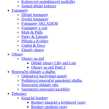
Kobercové protiskluzové podložky
Sigikid dětské koberce
Fototapety
Dětské fototapety
Dveřní fototapety
Fototapety SKLADEM
Fototapety z cest
Moře & Pláže
Parky & Zahrady
Příroda a Květiny
Umění & Deco
Západy slunce
Obrazy
Obrazy na zeď
Dětské obrazy Lilly and Luis
Obrazy na zeď Patel 2
Renovační obklady a dlažba
Obkladové kuchyňské panely
Podlahová renovační samolepící dlažba
Renovační obklady stěn
Samolepící renovační kachličky
Dekorace
Klasické bordury
Bordury klasické a květinové vzory
Bordury moderní vzory