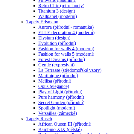
Pintwalls (naturální)
Retro Chic (retro tapety)
Titanium 3 (design)
Wallpanel (moderní)
Tapety Erismann
Aurora (přírodní - romantika)
ELLE decoration 4 (moderní)
Elysium (design)
Evolution (přírodní)
Fashion for walls 4 (moderní)
Fashion for walls 5 (moderní)
Forest Dreams (přírodní)
Gentle (expresivní)
La Terrasse (středomořské vzory)
Martinique (přírodní)
Mellisa (přírodní)
Opus (elegance)
Play of Light (přírodní)
Pure harmony (přírodní)
Secret Garden (přírodní)
Spotlight (moderní)
Versailles (zámecké)
Tapety Rasch
African Queen III (přírodní)
Bambino XIX (dětské)