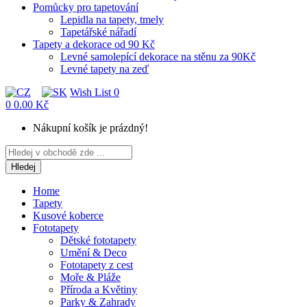
Pomůcky pro tapetování
Lepidla na tapety, tmely
Tapetářské nářadí
Tapety a dekorace od 90 Kč
Levné samolepící dekorace na stěnu za 90Kč
Levné tapety na zeď
Wish List
0
0
0.00 Kč
Nákupní košík je prázdný!
Hledej
Home
Tapety
Kusové koberce
Fototapety
Dětské fototapety
Umění & Deco
Fototapety z cest
Moře & Pláže
Příroda a Květiny
Parky & Zahrady