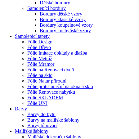
Dětské bordury
Samolepící bordury
Bordury dětské vzory
Bordury klasické vzory
Bordury koupelnové vzory
Bordury kuchyňské vzory
Samolepící tapety
Fólie Design
Fólie Dřevo
Fólie Imitace obklady a dlažba
Fólie Metráž
Fólie Mramor
Fólie na Renovaci dveří
Fólie na sklo
Fólie Natur přírodní
Fólie protisluneční na okna a sklo
Fólie Renovace nábytku
Fólie SKLADEM
Fólie UNI
Barvy
Barvy do bytu
Barvy na malířské šablony
Barvy tónovací
Malířské šablony
Malířské dekorační šablony