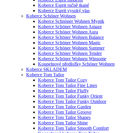
Koberce Esprit ručně tkané
Koberce Esprit vysoký vlas
Koberce Schöner Wohnen
Koberce Schnöner Wohnen Mystik
Koberce Schöner Wohnen Amaze
Koberce Schöner Wohnen Aura
Koberce Schöner Wohnen Balance
Koberce Schöner Wohnen Magic
Koberce Schöner Wohnen Summer
Koberce Schöner Wohnen Tender
Koberce Schöner Wohnen Winsome
Koupelnové předložky Schöner Wohnen
Koberce SKLADEM
Koberce Tom Tailor
Koberce Tom Tailor Cozy
Koberce Tom Tailor Fine Lines
Koberce Tom Tailor Fluffy
Koberce Tom Tailor Funky Orient
Koberce Tom Tailor Funky Outdoor
Koberce Tom Tailor Garden
Koberce Tom Tailor Groove
Koberce Tom Tailor Shapes
Koberce Tom Tailor Shine
Koberce Tom Tailor Smooth Comfort