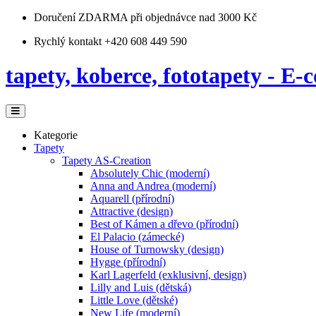
Doručení ZDARMA
při objednávce nad 3000 Kč
Rychlý kontakt +420 608 449 590
tapety, koberce, fototapety - E-c
Kategorie
Tapety
Tapety AS-Creation
Absolutely Chic (moderní)
Anna and Andrea (moderní)
Aquarell (přírodní)
Attractive (design)
Best of Kámen a dřevo (přírodní)
El Palacio (zámecké)
House of Turnowsky (design)
Hygge (přírodní)
Karl Lagerfeld (exklusivní, design)
Lilly and Luis (dětská)
Little Love (dětské)
New Life (moderní)