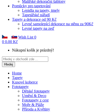
Malířské dekorační šablony
Pomůcky pro tapetování
Lepidla na tapety, tmely
Tapetářské nářadí
Tapety a dekorace od 90 Kč
Levné samolepící dekorace na stěnu za 90Kč
Levné tapety na zeď
Wish List
0
0
0.00 Kč
Nákupní košík je prázdný!
Hledej
Home
Tapety
Kusové koberce
Fototapety
Dětské fototapety
Umění & Deco
Fototapety z cest
Moře & Pláže
Příroda a Květiny