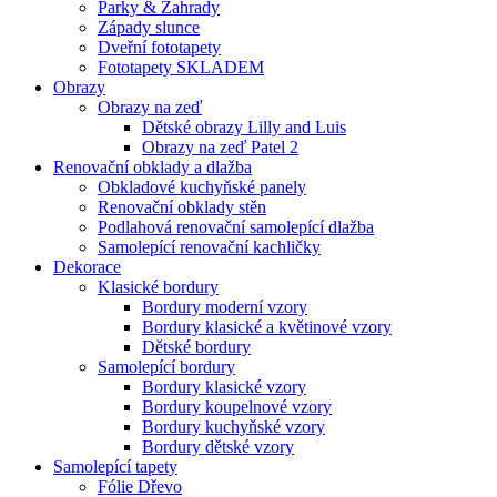
Parky & Zahrady
Západy slunce
Dveřní fototapety
Fototapety SKLADEM
Obrazy
Obrazy na zeď
Dětské obrazy Lilly and Luis
Obrazy na zeď Patel 2
Renovační obklady a dlažba
Obkladové kuchyňské panely
Renovační obklady stěn
Podlahová renovační samolepící dlažba
Samolepící renovační kachličky
Dekorace
Klasické bordury
Bordury moderní vzory
Bordury klasické a květinové vzory
Dětské bordury
Samolepící bordury
Bordury klasické vzory
Bordury koupelnové vzory
Bordury kuchyňské vzory
Bordury dětské vzory
Samolepící tapety
Fólie Dřevo