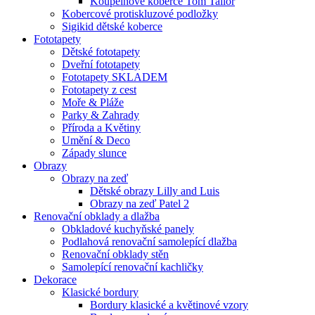
Koupelnové koberce Tom Tailor
Kobercové protiskluzové podložky
Sigikid dětské koberce
Fototapety
Dětské fototapety
Dveřní fototapety
Fototapety SKLADEM
Fototapety z cest
Moře & Pláže
Parky & Zahrady
Příroda a Květiny
Umění & Deco
Západy slunce
Obrazy
Obrazy na zeď
Dětské obrazy Lilly and Luis
Obrazy na zeď Patel 2
Renovační obklady a dlažba
Obkladové kuchyňské panely
Podlahová renovační samolepící dlažba
Renovační obklady stěn
Samolepící renovační kachličky
Dekorace
Klasické bordury
Bordury klasické a květinové vzory