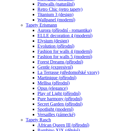
Pintwalls (naturální)
Retro Chic (retro tapety)
Titanium 3 (design)
Wallpanel (moderní)
Tapety Erismann
Aurora (přírodní - romantika)
ELLE decoration 4 (moderní)
Elysium (design)
Evolution (přírodní)
Fashion for walls 4 (moderní)
Fashion for walls 5 (moderní)
Forest Dreams (přírodní)
Gentle (expresivní)
La Terrasse (středomořské vzory)
Martinique (přírodní)
Mellisa (přírodní)
Opus (elegance)
Play of Light (přírodní)
Pure harmony (přírodní)
Secret Garden (přírodní)
Spotlight (moderní)
Versailles (zámecké)
Tapety Rasch
African Queen III (přírodní)
Bambino XIX (dětské)