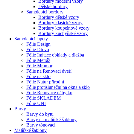
Bordury moderní vzory
Dětské bordury
Samolepící bordury
Bordury dětské vzory
Bordury klasické vzory
Bordury koupelnové vzory
Bordury kuchyňské vzory
Samolepící tapety
Fólie Design
Fólie Dřevo
Fólie Imitace obklady a dlažba
Fólie Metráž
Fólie Mramor
Fólie na Renovaci dveří
Fólie na sklo
Fólie Natur přírodní
Fólie protisluneční na okna a sklo
Fólie Renovace nábytku
Fólie SKLADEM
Fólie UNI
Barvy
Barvy do bytu
Barvy na malířské šablony
Barvy tónovací
Malířské šablony