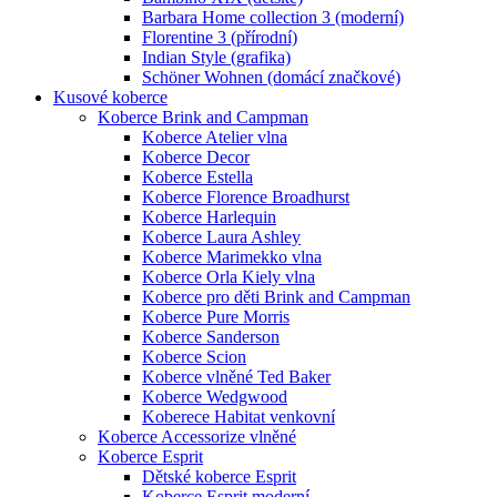
Barbara Home collection 3 (moderní)
Florentine 3 (přírodní)
Indian Style (grafika)
Schöner Wohnen (domácí značkové)
Kusové koberce
Koberce Brink and Campman
Koberce Atelier vlna
Koberce Decor
Koberce Estella
Koberce Florence Broadhurst
Koberce Harlequin
Koberce Laura Ashley
Koberce Marimekko vlna
Koberce Orla Kiely vlna
Koberce pro děti Brink and Campman
Koberce Pure Morris
Koberce Sanderson
Koberce Scion
Koberce vlněné Ted Baker
Koberce Wedgwood
Koberece Habitat venkovní
Koberce Accessorize vlněné
Koberce Esprit
Dětské koberce Esprit
Koberce Esprit moderní