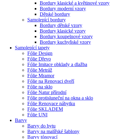
Bordury klasické a květinové vzory
Bordury moderní vzory
Dětské bordury
Samolepící bordury
Bordury dětské vzory
Bordury klasické vzory
Bordury koupelnové vzory
Bordury kuchyňské vzory
Samolepící tapety
Fólie Design
Fólie Dřevo
Fólie Imitace obklady a dlažba
Fólie Metráž
Fólie Mramor
Fólie na Renovaci dveří
Fólie na sklo
Fólie Natur přírodní
Fólie protisluneční na okna a sklo
Fólie Renovace nábytku
Fólie SKLADEM
Fólie UNI
Barvy
Barvy do bytu
Barvy na malířské šablony
Barvy tónovací