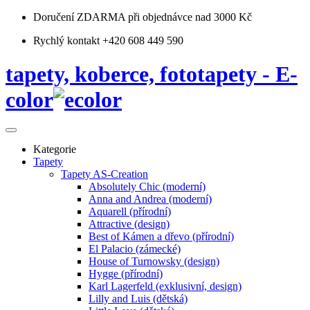
Doručení ZDARMA
při objednávce nad 3000 Kč
Rychlý kontakt +420 608 449 590
tapety, koberce, fototapety - E-
color
Kategorie
Tapety
Tapety AS-Creation
Absolutely Chic (moderní)
Anna and Andrea (moderní)
Aquarell (přírodní)
Attractive (design)
Best of Kámen a dřevo (přírodní)
El Palacio (zámecké)
House of Turnowsky (design)
Hygge (přírodní)
Karl Lagerfeld (exklusivní, design)
Lilly and Luis (dětská)