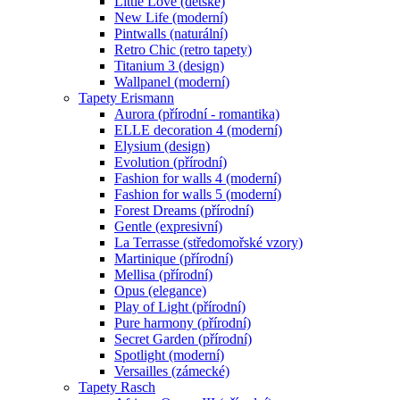
Little Love (dětské)
New Life (moderní)
Pintwalls (naturální)
Retro Chic (retro tapety)
Titanium 3 (design)
Wallpanel (moderní)
Tapety Erismann
Aurora (přírodní - romantika)
ELLE decoration 4 (moderní)
Elysium (design)
Evolution (přírodní)
Fashion for walls 4 (moderní)
Fashion for walls 5 (moderní)
Forest Dreams (přírodní)
Gentle (expresivní)
La Terrasse (středomořské vzory)
Martinique (přírodní)
Mellisa (přírodní)
Opus (elegance)
Play of Light (přírodní)
Pure harmony (přírodní)
Secret Garden (přírodní)
Spotlight (moderní)
Versailles (zámecké)
Tapety Rasch