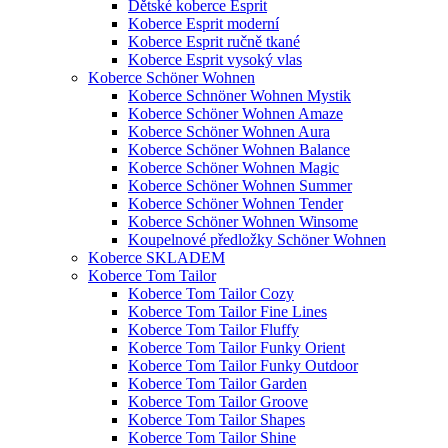
Dětské koberce Esprit
Koberce Esprit moderní
Koberce Esprit ručně tkané
Koberce Esprit vysoký vlas
Koberce Schöner Wohnen
Koberce Schnöner Wohnen Mystik
Koberce Schöner Wohnen Amaze
Koberce Schöner Wohnen Aura
Koberce Schöner Wohnen Balance
Koberce Schöner Wohnen Magic
Koberce Schöner Wohnen Summer
Koberce Schöner Wohnen Tender
Koberce Schöner Wohnen Winsome
Koupelnové předložky Schöner Wohnen
Koberce SKLADEM
Koberce Tom Tailor
Koberce Tom Tailor Cozy
Koberce Tom Tailor Fine Lines
Koberce Tom Tailor Fluffy
Koberce Tom Tailor Funky Orient
Koberce Tom Tailor Funky Outdoor
Koberce Tom Tailor Garden
Koberce Tom Tailor Groove
Koberce Tom Tailor Shapes
Koberce Tom Tailor Shine