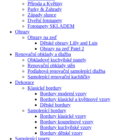
Příroda a Květiny
Parky & Zahrady
Západy slunce
Dveřní fototapety
Fototapety SKLADEM
Obrazy
Obrazy na zeď
Dětské obrazy Lilly and Luis
Obrazy na zeď Patel 2
Renovační obklady a dlažba
Obkladové kuchyňské panely
Renovační obklady stěn
Podlahová renovační samolepící dlažba
Samolepící renovační kachličky
Dekorace
Klasické bordury
Bordury moderní vzory
Bordury klasické a květinové vzory
Dětské bordury
Samolepící bordury
Bordury klasické vzory
Bordury koupelnové vzory
Bordury kuchyňské vzory
Bordury dětské vzory
Samolepící tapety