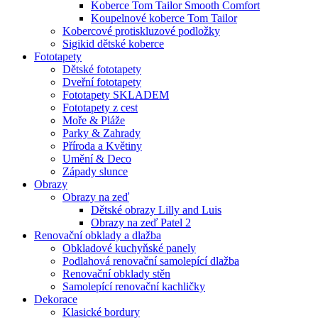
Koberce Tom Tailor Smooth Comfort
Koupelnové koberce Tom Tailor
Kobercové protiskluzové podložky
Sigikid dětské koberce
Fototapety
Dětské fototapety
Dveřní fototapety
Fototapety SKLADEM
Fototapety z cest
Moře & Pláže
Parky & Zahrady
Příroda a Květiny
Umění & Deco
Západy slunce
Obrazy
Obrazy na zeď
Dětské obrazy Lilly and Luis
Obrazy na zeď Patel 2
Renovační obklady a dlažba
Obkladové kuchyňské panely
Podlahová renovační samolepící dlažba
Renovační obklady stěn
Samolepící renovační kachličky
Dekorace
Klasické bordury