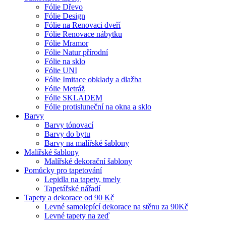
Fólie Dřevo
Fólie Design
Fólie na Renovaci dveří
Fólie Renovace nábytku
Fólie Mramor
Fólie Natur přírodní
Fólie na sklo
Fólie UNI
Fólie Imitace obklady a dlažba
Fólie Metráž
Fólie SKLADEM
Fólie protisluneční na okna a sklo
Barvy
Barvy tónovací
Barvy do bytu
Barvy na malířské šablony
Malířské šablony
Malířské dekorační šablony
Pomůcky pro tapetování
Lepidla na tapety, tmely
Tapetářské nářadí
Tapety a dekorace od 90 Kč
Levné samolepící dekorace na stěnu za 90Kč
Levné tapety na zeď