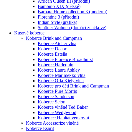
African Queen III (přírodní)
Bambino XIX (dětské)
Barbara Home collection 3 (moderní)
Florentine 3 (přírodní)
Indian Style (grafika)
Schöner Wohnen (domácí značkové)
Kusové koberce
Koberce Brink and Campman
Koberce Atelier vlna
Koberce Decor
Koberce Estella
Koberce Florence Broadhurst
Koberce Harlequin
Koberce Laura Ashley
Koberce Marimekko vlna
Koberce Orla Kiely vlna
Koberce pro děti Brink and Campman
Koberce Pure Morris
Koberce Sanderson
Koberce Scion
Koberce vlněné Ted Baker
Koberce Wedgwood
Koberece Habitat venkovní
Koberce Accessorize vlněné
Koberce Esprit