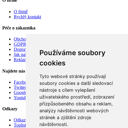
O firmě
O firmě
Rychlý kontakt
Péče o zákazníka
Obchodní podmínky
GDPR
Doprava
Používáme soubory
Jak nakupovat
Reklamace
cookies
Najdete nás
Tyto webové stránky používají
Facebook
soubory cookies a další sledovací
Twitter
nástroje s cílem vylepšení
Google
uživatelského prostředí, zobrazení
Youtube
přizpůsobeného obsahu a reklam,
Odkazy
analýzy návštěvnosti webových
stránek a zjištění zdroje
Odkazy
návštěvnosti.
Toplist