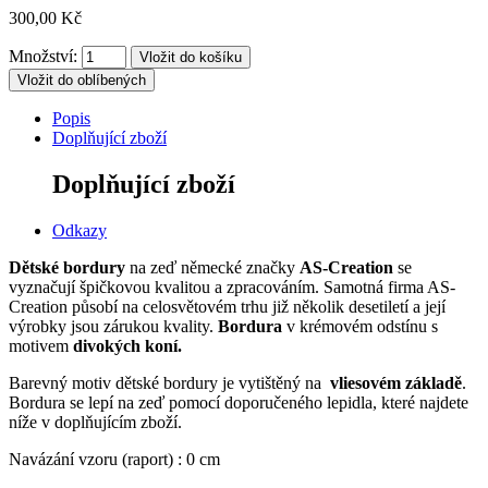
300,00 Kč
Množství:
Vložit do oblíbených
Popis
Doplňující zboží
Doplňující zboží
Odkazy
Dětské bordury
na zeď německé značky
AS-Creation
se
vyznačují špičkovou kvalitou a zpracováním. Samotná firma AS-
Creation působí na celosvětovém trhu již několik desetiletí a její
výrobky jsou zárukou kvality.
Bordura
v krémovém odstínu s
motivem
divokých koní.
Barevný motiv dětské bordury je vytištěný
na
vliesovém základě
.
Bordura se lepí na zeď pomocí doporučeného lepidla, které najdete
níže v doplňujícím zboží.
Navázání vzoru (raport) : 0 cm