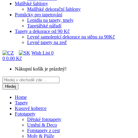
Malířské šablony
Malířské dekorační šablony
Pomůcky pro tapetování
Lepidla na tapety, tmely
Tapetářské nářadí
Tapety a dekorace od 90 Kč
Levné samolepící dekorace na stěnu za 90Kč
Levné tapety na zeď
Wish List
0
0
0.00 Kč
Nákupní košík je prázdný!
Hledej
Home
Tapety
Kusové koberce
Fototapety
Dětské fototapety
Umění & Deco
Fototapety z cest
Moře & Pláže