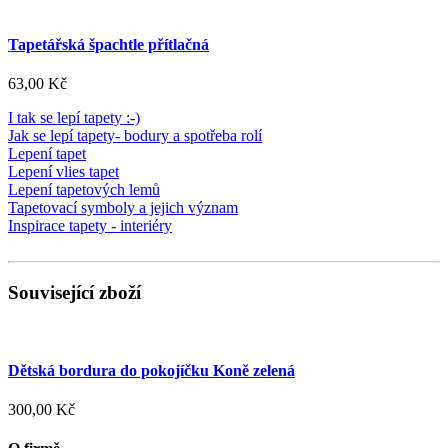
Tapetářská špachtle přítlačná
63,00 Kč
I tak se lepí tapety :-)
Jak se lepí tapety- bodury a spotřeba rolí
Lepení tapet
Lepení vlies tapet
Lepení tapetových lemů
Tapetovací symboly a jejich význam
Inspirace tapety - interiéry
Související zboží
Dětská bordura do pokojíčku Koně zelená
300,00 Kč