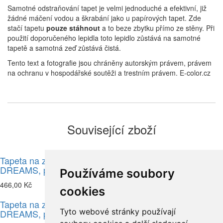
Samotné odstraňování tapet je velmi jednoduché a efektivní, již
žádné máčení vodou a škrabání jako u papírových tapet. Zde
stačí tapetu
pouze stáhnout
a to beze zbytku přímo ze stěny. Při
použití doporučeného lepidla toto lepidlo zůstává na samotné
tapetě a samotná zeď zůstává čistá.
Tento text a fotografie jsou chráněny autorským právem, právem
na ochranu v hospodářské soutěži a trestním právem. E-color.cz
Související zboží
Tapeta na zeď, FOREST
Tapeta na zeď, FOREST
DREAMS, palma hnědá
DREAMS, palma zelená
Používáme soubory
466,00 Kč
466,00 Kč
cookies
Tapeta na zeď, FOREST
Tyto webové stránky používají
DREAMS, palma béžová