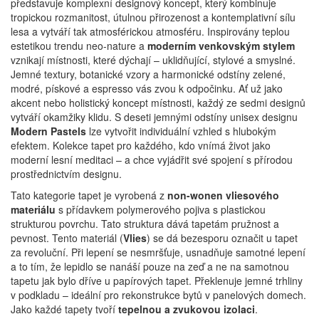
představuje komplexní designový koncept, který kombinuje
tropickou rozmanitost, útulnou přirozenost a kontemplativní sílu
lesa a vytváří tak atmosférickou atmosféru.
Inspirovány teplou
estetikou trendu neo-nature a
moderním venkovským stylem
vznikají místnosti, které dýchají – uklidňující, stylové a smyslné.
Jemné textury, botanické vzory a harmonické odstíny zelené,
modré, pískové a espresso vás zvou k odpočinku.
Ať už jako
akcent nebo holistický koncept místnosti, každý ze sedmi designů
vytváří okamžiky klidu.
S deseti jemnými odstíny unisex designu
Modern Pastels
lze vytvořit individuální vzhled s hlubokým
efektem.
Kolekce tapet pro každého, kdo vnímá život jako
moderní lesní meditaci – a chce vyjádřit své spojení s přírodou
prostřednictvím designu.
Tato kategorie tapet je vyrobená z
non-wonen vliesového
materiálu
s přídavkem polymerového pojiva s plastickou
strukturou povrchu. Tato struktura dává tapetám pružnost a
pevnost. Tento materiál (
Vlies
) se dá bezesporu označit u tapet
za revoluční. Při lepení se nesmršťuje, usnadňuje samotné lepení
a to tím, že lepidlo se nanáší pouze na zeď a ne na samotnou
tapetu jak bylo dříve u papírových tapet. Překlenuje jemné trhliny
v podkladu – ideální pro rekonstrukce bytů v panelových domech.
Jako každé tapety tvoří
tepelnou a zvukovou izolaci
.