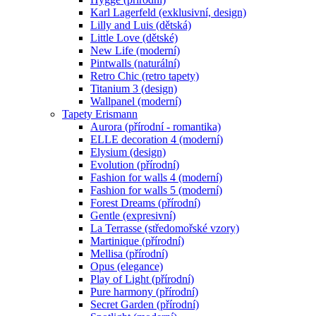
Karl Lagerfeld (exklusivní, design)
Lilly and Luis (dětská)
Little Love (dětské)
New Life (moderní)
Pintwalls (naturální)
Retro Chic (retro tapety)
Titanium 3 (design)
Wallpanel (moderní)
Tapety Erismann
Aurora (přírodní - romantika)
ELLE decoration 4 (moderní)
Elysium (design)
Evolution (přírodní)
Fashion for walls 4 (moderní)
Fashion for walls 5 (moderní)
Forest Dreams (přírodní)
Gentle (expresivní)
La Terrasse (středomořské vzory)
Martinique (přírodní)
Mellisa (přírodní)
Opus (elegance)
Play of Light (přírodní)
Pure harmony (přírodní)
Secret Garden (přírodní)