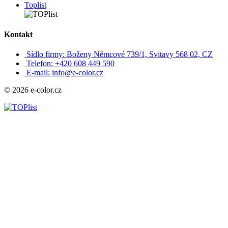
Toplist
Kontakt
Sídlo firmy: Boženy Němcové 739/1, Svitavy 568 02, CZ
Telefon: +420 608 449 590
E-mail: info@e-color.cz
© 2026 e-color.cz