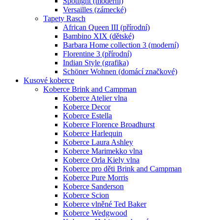
Spotlight (moderní)
Versailles (zámecké)
Tapety Rasch
African Queen III (přírodní)
Bambino XIX (dětské)
Barbara Home collection 3 (moderní)
Florentine 3 (přírodní)
Indian Style (grafika)
Schöner Wohnen (domácí značkové)
Kusové koberce
Koberce Brink and Campman
Koberce Atelier vlna
Koberce Decor
Koberce Estella
Koberce Florence Broadhurst
Koberce Harlequin
Koberce Laura Ashley
Koberce Marimekko vlna
Koberce Orla Kiely vlna
Koberce pro děti Brink and Campman
Koberce Pure Morris
Koberce Sanderson
Koberce Scion
Koberce vlněné Ted Baker
Koberce Wedgwood