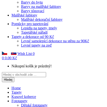
Barvy do bytu
Barvy na malířské šablony
Barvy tónovací
Malířské šablony
Malířské dekorační šablony
Pomůcky pro tapetování
Lepidla na tapety, tmely
Tapetářské nářadí
Tapety a dekorace od 90 Kč
Levné samolepící dekorace na stěnu za 90Kč
Levné tapety na zeď
Wish List
0
0
0.00 Kč
Nákupní košík je prázdný!
Hledej
Home
Tapety
Kusové koberce
Fototapety
Dětské fototapety