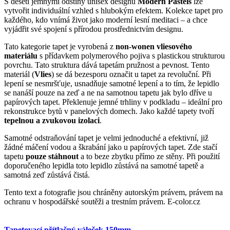
S deseti jemnými odstíny unisex designu
Modern Pastels
lze
vytvořit individuální vzhled s hlubokým efektem.
Kolekce tapet pro
každého, kdo vnímá život jako moderní lesní meditaci – a chce
vyjádřit své spojení s přírodou prostřednictvím designu.
Tato kategorie tapet je vyrobená z
non-wonen vliesového
materiálu
s přídavkem polymerového pojiva s plastickou strukturou
povrchu. Tato struktura dává tapetám pružnost a pevnost. Tento
materiál (
Vlies
) se dá bezesporu označit u tapet za revoluční. Při
lepení se nesmršťuje, usnadňuje samotné lepení a to tím, že lepidlo
se nanáší pouze na zeď a ne na samotnou tapetu jak bylo dříve u
papírových tapet. Překlenuje jemné trhliny v podkladu – ideální pro
rekonstrukce bytů v panelových domech. Jako každé tapety tvoří
tepelnou a zvukovou izolaci
.
Samotné odstraňování tapet je velmi jednoduché a efektivní, již
žádné máčení vodou a škrabání jako u papírových tapet. Zde stačí
tapetu
pouze stáhnout
a to beze zbytku přímo ze stěny. Při použití
doporučeného lepidla toto lepidlo zůstává na samotné tapetě a
samotná zeď zůstává čistá.
Tento text a fotografie jsou chráněny autorským právem, právem na
ochranu v hospodářské soutěži a trestním právem. E-color.cz
Tapetovací přítlačný váleček 150mm