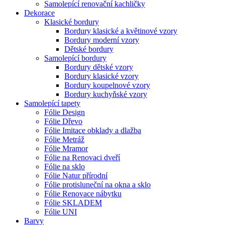
Samolepící renovační kachličky
Dekorace
Klasické bordury
Bordury klasické a květinové vzory
Bordury moderní vzory
Dětské bordury
Samolepící bordury
Bordury dětské vzory
Bordury klasické vzory
Bordury koupelnové vzory
Bordury kuchyňské vzory
Samolepící tapety
Fólie Design
Fólie Dřevo
Fólie Imitace obklady a dlažba
Fólie Metráž
Fólie Mramor
Fólie na Renovaci dveří
Fólie na sklo
Fólie Natur přírodní
Fólie protisluneční na okna a sklo
Fólie Renovace nábytku
Fólie SKLADEM
Fólie UNI
Barvy