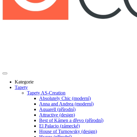
Kategorie
Tapety
Tapety AS-Creation
Absolutely Chic (moderní)
Anna and Andrea (moderní)
Aquarell (přírodní)
Attractive (design)
Best of Kámen a dřevo (přírodní)
El Palacio (zámecké)
House of Turnowsky (design)
Hygge (přírodní)