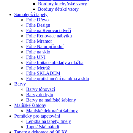
Bordury kuchyňské vzory
Bordury dětské vzory
Samolepící tapety
Fólie Dřevo
Fólie Design
Fólie na Renovaci dveří
Fólie Renovace nábytku
Fólie Mramor
Fólie Natur přírodní
Fólie na sklo
Fólie UNI
Fólie Imitace obklady a dlažba
Fólie Metráž
Fólie SKLADEM
Fólie protisluneční na okna a sklo
Barvy
Barvy tónovací
Barvy do bytu
Barvy na malířské šablony
Malířské šablony
Malířské dekorační šablony
Pomůcky pro tapetování
Lepidla na tapety, tmely
Tapetářské nářadí
Tapety a dekorace od 90 Kč