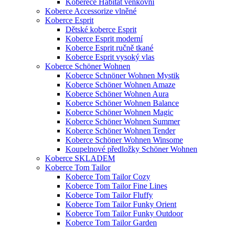
Koberece Habitat venkovní
Koberce Accessorize vlněné
Koberce Esprit
Dětské koberce Esprit
Koberce Esprit moderní
Koberce Esprit ručně tkané
Koberce Esprit vysoký vlas
Koberce Schöner Wohnen
Koberce Schnöner Wohnen Mystik
Koberce Schöner Wohnen Amaze
Koberce Schöner Wohnen Aura
Koberce Schöner Wohnen Balance
Koberce Schöner Wohnen Magic
Koberce Schöner Wohnen Summer
Koberce Schöner Wohnen Tender
Koberce Schöner Wohnen Winsome
Koupelnové předložky Schöner Wohnen
Koberce SKLADEM
Koberce Tom Tailor
Koberce Tom Tailor Cozy
Koberce Tom Tailor Fine Lines
Koberce Tom Tailor Fluffy
Koberce Tom Tailor Funky Orient
Koberce Tom Tailor Funky Outdoor
Koberce Tom Tailor Garden