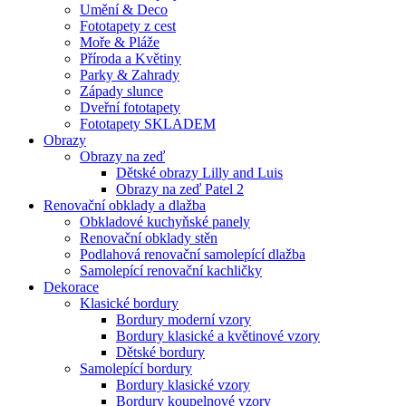
Umění & Deco
Fototapety z cest
Moře & Pláže
Příroda a Květiny
Parky & Zahrady
Západy slunce
Dveřní fototapety
Fototapety SKLADEM
Obrazy
Obrazy na zeď
Dětské obrazy Lilly and Luis
Obrazy na zeď Patel 2
Renovační obklady a dlažba
Obkladové kuchyňské panely
Renovační obklady stěn
Podlahová renovační samolepící dlažba
Samolepící renovační kachličky
Dekorace
Klasické bordury
Bordury moderní vzory
Bordury klasické a květinové vzory
Dětské bordury
Samolepící bordury
Bordury klasické vzory
Bordury koupelnové vzory