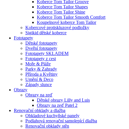
Koberce Tom Tailor Groove
Koberce Tom Tailor Shapes
Koberce Tom Tailor Shine
Koberce Tom Tailor Smooth Comfort
Koupelnové koberce Tom Tailor
Kobercové protiskluzové podložky
Sigikid dětské koberce
Fototapety
Dětské fototapety
Dveřní fototapety
Fototapety SKLADEM
Fototapety z cest
Moře & Pláže
Parky & Zahrady
Příroda a Květiny
Umění & Deco
Západy slunce
Obrazy
Obrazy na zeď
Dětské obrazy Lilly and Luis
Obrazy na zeď Patel 2
Renovační obklady a dlažba
Obkladové kuchyňské panely
Podlahová renovační samolepící dlažba
Renovační obklady stěn