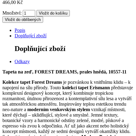
466,00 Kč
Množství:
Vložit do oblíbených
Popis
Doplňující zboží
Doplňující zboží
Odkazy
Tapeta na zeď, FOREST DREAMS, prales hnědá, 10557-11
Kolekce tapet Forest Dreams
je pozvánkou k vnitřnímu klidu – k
napojení na sílu přírody.
Touto
kolekcí tapet Erismann
představuje
komplexní designový koncept, který kombinuje tropickou
rozmanitost, útulnou přirozenost a kontemplativní sílu lesa a vytváří
tak atmosférickou atmosféru.
Inspirovány teplou estetikou trendu
neo-nature a
moderním venkovským stylem
vznikají místnosti,
které dýchají – uklidňující, stylové a smyslné.
Jemné textury,
botanické vzory a harmonické odstíny zelené, modré, pískové a
espresso vás zvou k odpočinku.
Ať už jako akcent nebo holistický
koncept místnosti, každý ze sedmi designů vytváří okamžiky klidu.