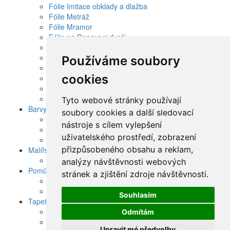
Fólie Imitace obklady a dlažba
Fólie Metráž
Fólie Mramor
Fólie na Renovaci dveří
Fólie na sklo
Fólie Natur přírodní
Používáme soubory
Fólie protisluneční na okna a sklo
cookies
Fólie Renovace nábytku
Fólie SKLADEM
Fólie UNI
Tyto webové stránky používají
Barvy
soubory cookies a další sledovací
Barvy do bytu
nástroje s cílem vylepšení
Barvy na malířské šablony
uživatelského prostředí, zobrazení
Barvy tónovací
přizpůsobeného obsahu a reklam,
Malířské šablony
Malířské dekorační šablony
analýzy návštěvnosti webových
Pomůcky pro tapetování
stránek a zjištění zdroje návštěvnosti.
Lepidla na tapety, tmely
Tapetářské nářadí
Souhlasím
Tapety a dekorace od 90 Kč
Levné samolepící dekorace na stěnu za 90Kč
Odmítám
Levné tapety na zeď
Upravit mé předvolby