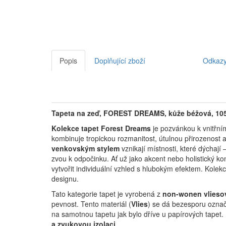
Popis
Doplňující zboží
Odkaz
Tapeta na zeď, FOREST DREAMS, kůže béžová, 10
Kolekce tapet Forest Dreams
je pozvánkou k vnitřním
kombinuje tropickou rozmanitost, útulnou přirozenost a
venkovským stylem
vznikají místnosti, které dýchají 
zvou k odpočinku.
Ať už jako akcent nebo holistický ko
vytvořit individuální vzhled s hlubokým efektem.
Kolekc
designu.
Tato kategorie tapet je vyrobená z
non-wonen vlieso
pevnost. Tento materiál (
Vlies
) se dá bezesporu označi
na samotnou tapetu jak bylo dříve u papírových tapet.
a zvukovou izolaci
.