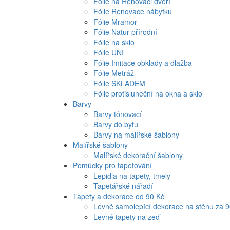
Fólie na Renovaci dveří
Fólie Renovace nábytku
Fólie Mramor
Fólie Natur přírodní
Fólie na sklo
Fólie UNI
Fólie Imitace obklady a dlažba
Fólie Metráž
Fólie SKLADEM
Fólie protisluneční na okna a sklo
Barvy
Barvy tónovací
Barvy do bytu
Barvy na malířské šablony
Malířské šablony
Malířské dekorační šablony
Pomůcky pro tapetování
Lepidla na tapety, tmely
Tapetářské nářadí
Tapety a dekorace od 90 Kč
Levné samolepící dekorace na stěnu za 
Levné tapety na zeď