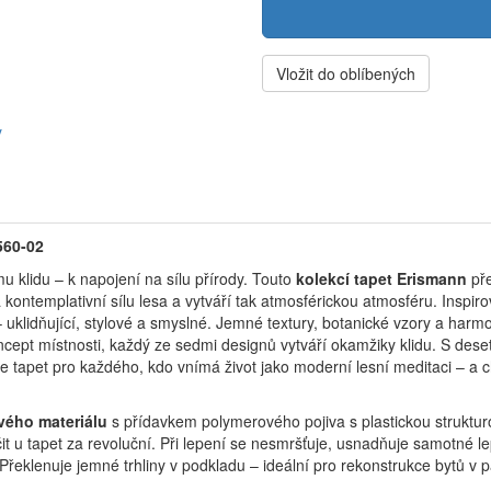
Vložit do oblíbených
y
560-02
u klidu – k napojení na sílu přírody.
Touto
kolekcí tapet Erismann
pře
 kontemplativní sílu lesa a vytváří tak atmosférickou atmosféru.
Inspir
– uklidňující, stylové a smyslné.
Jemné textury, botanické vzory a harm
ncept místnosti, každý ze sedmi designů vytváří okamžiky klidu.
S dese
e tapet pro každého, kdo vnímá život jako moderní lesní meditaci – a ch
vého materiálu
s přídavkem polymerového pojiva s plastickou struktur
t u tapet za revoluční. Při lepení se nesmršťuje, usnadňuje samotné le
 Překlenuje jemné trhliny v podkladu – ideální pro rekonstrukce bytů v