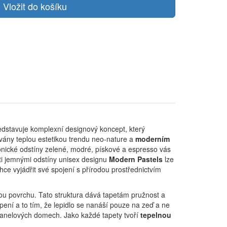
dstavuje komplexní designový koncept, který
ovány teplou estetikou trendu neo-nature a
moderním
onické odstíny zelené, modré, pískové a espresso vás
ti jemnými odstíny unisex designu
Modern Pastels
lze
ce vyjádřit své spojení s přírodou prostřednictvím
ou povrchu. Tato struktura dává tapetám pružnost a
pení a to tím, že lepidlo se nanáší pouze na zeď a ne
 panelových domech. Jako každé tapety tvoří
tepelnou