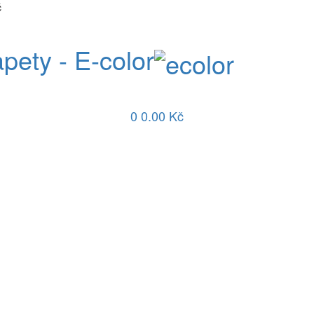
č
apety - E-color
0
0.00 Kč