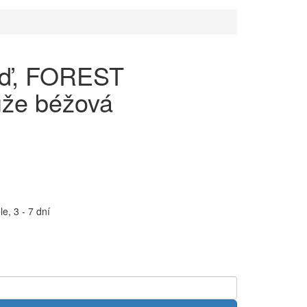
eď, FOREST
že béžová
e, 3 - 7 dní