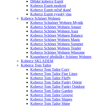
Dětské koberce Esprit
Koberce Esprit moderní
Koberce Esprit ručně tkané
Koberce Esprit vysoký vlas
Koberce Schöner Wohnen
Koberce Schnöner Wohnen Mystik
Koberce Schöner Wohnen Amaze
Koberce Schöner Wohnen Aura
Koberce Schöner Wohnen Balance
Koberce Schöner Wohnen Magic
Koberce Schöner Wohnen Summer
Koberce Schöner Wohnen Tender
Koberce Schöner Wohnen Winsome
Koupelnové předložky Schöner Wohnen
Koberce SKLADEM
Koberce Tom Tailor
Koberce Tom Tailor Cozy
Koberce Tom Tailor Fine Lines
Koberce Tom Tailor Fluffy
Koberce Tom Tailor Funky Orient
Koberce Tom Tailor Funky Outdoor
Koberce Tom Tailor Garden
Koberce Tom Tailor Groove
Koberce Tom Tailor Shapes
Koberce Tom Tailor Shine