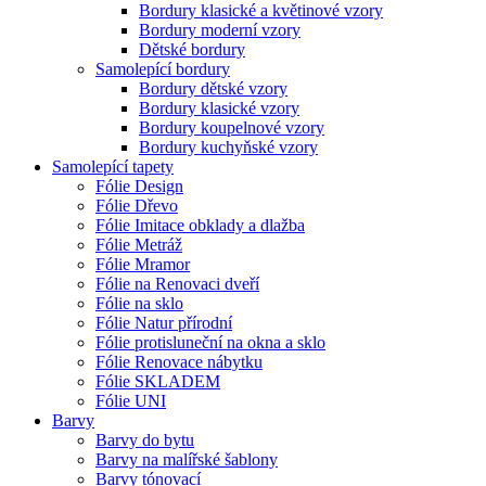
Bordury klasické a květinové vzory
Bordury moderní vzory
Dětské bordury
Samolepící bordury
Bordury dětské vzory
Bordury klasické vzory
Bordury koupelnové vzory
Bordury kuchyňské vzory
Samolepící tapety
Fólie Design
Fólie Dřevo
Fólie Imitace obklady a dlažba
Fólie Metráž
Fólie Mramor
Fólie na Renovaci dveří
Fólie na sklo
Fólie Natur přírodní
Fólie protisluneční na okna a sklo
Fólie Renovace nábytku
Fólie SKLADEM
Fólie UNI
Barvy
Barvy do bytu
Barvy na malířské šablony
Barvy tónovací