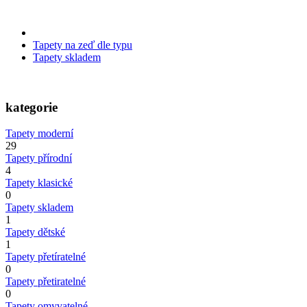
Tapety na zeď dle typu
Tapety skladem
kategorie
Tapety moderní
29
Tapety přírodní
4
Tapety klasické
0
Tapety skladem
1
Tapety dětské
1
Tapety přetíratelné
0
Tapety přetiratelné
0
Tapety omyvatelné