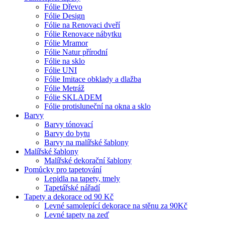
Fólie Dřevo
Fólie Design
Fólie na Renovaci dveří
Fólie Renovace nábytku
Fólie Mramor
Fólie Natur přírodní
Fólie na sklo
Fólie UNI
Fólie Imitace obklady a dlažba
Fólie Metráž
Fólie SKLADEM
Fólie protisluneční na okna a sklo
Barvy
Barvy tónovací
Barvy do bytu
Barvy na malířské šablony
Malířské šablony
Malířské dekorační šablony
Pomůcky pro tapetování
Lepidla na tapety, tmely
Tapetářské nářadí
Tapety a dekorace od 90 Kč
Levné samolepící dekorace na stěnu za 90Kč
Levné tapety na zeď