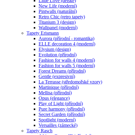
Little Love (dětské)
New Life (moderní)
Pintwalls (naturální)
Retro Chic (retro tapety)
Titanium 3 (design)
Wallpanel (moderní)
Tapety Erismann
Aurora (přírodní - romantika)
ELLE decoration 4 (moderní)
Elysium (design)
Evolution (přírodní)
Fashion for walls 4 (moderní)
Fashion for walls 5 (moderní)
Forest Dreams (přírodní)
Gentle (expresivní)
La Terrasse (středomořské vzory)
Martinique (přírodní)
Mellisa (přírodní)
Opus (elegance)
Play of Light (přírodní)
Pure harmony (přírodní)
Secret Garden (přírodní)
Spotlight (moderní)
Versailles (zámecké)
Tapety Rasch