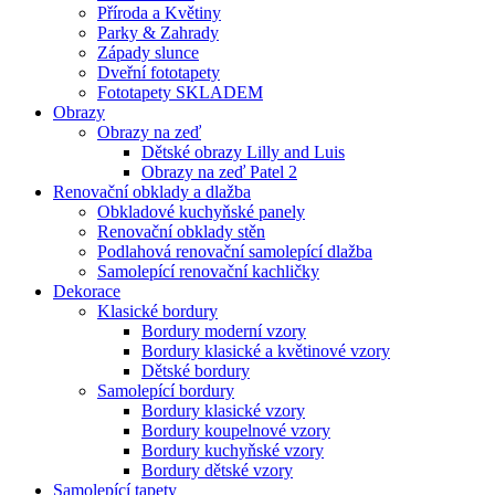
Příroda a Květiny
Parky & Zahrady
Západy slunce
Dveřní fototapety
Fototapety SKLADEM
Obrazy
Obrazy na zeď
Dětské obrazy Lilly and Luis
Obrazy na zeď Patel 2
Renovační obklady a dlažba
Obkladové kuchyňské panely
Renovační obklady stěn
Podlahová renovační samolepící dlažba
Samolepící renovační kachličky
Dekorace
Klasické bordury
Bordury moderní vzory
Bordury klasické a květinové vzory
Dětské bordury
Samolepící bordury
Bordury klasické vzory
Bordury koupelnové vzory
Bordury kuchyňské vzory
Bordury dětské vzory
Samolepící tapety