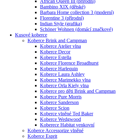
African Queen III (přírodní)
Bambino XIX (dětské)
Barbara Home collection 3 (moderní)
Florentine 3 (přírodní)
Indian Style (grafika)
Schöner Wohnen (domácí značkové)
Kusové koberce
Koberce Brink and Campman
Koberce Atelier vlna
Koberce Decor
Koberce Estella
Koberce Florence Broadhurst
Koberce Harlequin
Koberce Laura Ashley
Koberce Marimekko vlna
Koberce Orla Kiely vlna
Koberce pro děti Brink and Campman
Koberce Pure Morris
Koberce Sanderson
Koberce Scion
Koberce vlněné Ted Baker
Koberce Wedgwood
Koberece Habitat venkovní
Koberce Accessorize vlněné
Koberce Esprit