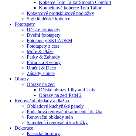
Koberce Tom Tailor Smooth Comfort
Koupelnové koberce Tom Tailor
Kobercové protiskluzové podložky
Sigikid dětské koberce
Fototapety
Dětské fototapety
Dveřní fototapety
Fototapety SKLADEM
Fototapety z cest
Moře & Pláže
Parky & Zahrady
Příroda a Květiny
Umění & Deco
Západy slunce
Obrazy
Obrazy na zeď
Dětské obrazy Lilly and Luis
Obrazy na zeď Patel 2
Renovační obklady a dlažba
Obkladové kuchyňské panely
Podlahová renovační samolepící dlažba
Renovační obklady stěn
Samolepící renovační kachličky
Dekorace
Klasické bordury