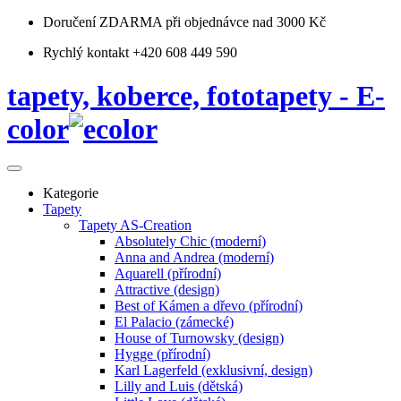
Doručení ZDARMA
při objednávce nad 3000 Kč
Rychlý kontakt +420 608 449 590
tapety, koberce, fototapety - E-
color
Kategorie
Tapety
Tapety AS-Creation
Absolutely Chic (moderní)
Anna and Andrea (moderní)
Aquarell (přírodní)
Attractive (design)
Best of Kámen a dřevo (přírodní)
El Palacio (zámecké)
House of Turnowsky (design)
Hygge (přírodní)
Karl Lagerfeld (exklusivní, design)
Lilly and Luis (dětská)