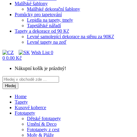
Malířské šablony
Malířské dekorační šablony
Pomůcky pro tapetování
Lepidla na tapety, tmely
Tapetářské nářadí
Tapety a dekorace od 90 Kč
Levné samolepící dekorace na stěnu za 90Kč
Levné tapety na zeď
Wish List
0
0
0.00 Kč
Nákupní košík je prázdný!
Hledej
Home
Tapety
Kusové koberce
Fototapety
Dětské fototapety
Umění & Deco
Fototapety z cest
Moře & Pláže